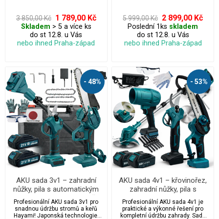
konstrukce, nastavitelná délka a
zbytečné námahy. Lehká aku pila
otočná hlava umožňují přesný řez
a nůžky na větve tvoří ideální
i ve výškách. Ideální pro zahradu,
teleskopickou sadu pro každou
1 789,00 Kč
2 899,00 Kč
3 850,00 Kč
5 999,00 Kč
sadu i lesní údržbu.
zahradu – jednoduché použití,
Skladem
> 5 a více ks
Poslední 1ks
skladem
rychlá práce a maximální pohodlí.
do st 12.8. u Vás
do st 12.8. u Vás
nebo ihned Praha-západ
nebo ihned Praha-západ
- 48%
- 53%
AKU sada 3v1 – zahradní
AKU sada 4v1 – křovinořez,
nůžky, pila s automatickým
zahradní nůžky, pila s
mazáním, teleskopická tyč a
automatickým mazáním a
Profesionální AKU sada 3v1 pro
Profesionální AKU sada 4v1 je
kufr + 2x baterie 21V,
fukar + 2x baterie, nabíječka,
snadnou údržbu stromů a keřů
praktické a výkonné řešení pro
náhradní řetězy, brýle,
9x čepele, rukavice, brýle a
Hayami! Japonská technologie,
kompletní údržbu zahrady. Sada