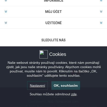
INFORMACE
MŮJ ÚČET
UŽITEČNÉ
SLEDUJTE NÁS
Cookies
Naše webové stránky používají cookies, které nám pomáhají
MOŽNOSTI PLATBY
zjistit, jak jsou naše stránky používány. Abychom cookies mohli
používat, musíte nám to povolit. Kliknutím na tlačítko „OK,
souhlasím“ udělujete tento souhlas.
Nastavení
OK, souhlasím
Souhlas můžete odmítnout
zde
.
Powered by
nopCommerce
Designed by
Nop-Templates.com
Copyright © 2026 Nastrojan.cz. Všechna práva vyhrazena.