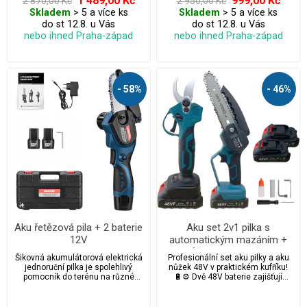
1 489,00 Kč
999,00 Kč
2 870,00 Kč
2 950,00 Kč
komfortní a bezpečné použití.
kontrolou – bezpečně, pohodlně a
Skladem
> 5 a více ks
Skladem
> 5 a více ks
Dodáváno v praktickém kufru s
bez námahy to je pila Hayami.
do st 12.8. u Vás
do st 12.8. u Vás
kompletním příslušenstvím.
nebo ihned Praha-západ
nebo ihned Praha-západ
- 58%
- 46%
Aku řetězová pila + 2 baterie
Aku set 2v1 pilka s
12V
automatickým mazáním +
aku nůžky 48V v kufříku + 2
Šikovná akumulátorová elektrická
Profesionální set aku pilky a aku
baterie a příslušenství
jednoruční pilka je spolehlivý
nůžek 48V v praktickém kufříku!
pomocník do terénu na různé
🔋⚙️ Dvě 48V baterie zajišťují
prořezávání stromů, keřů, zeleně.
dlouhou výdrž a bezdrátovou
Testováno Nástrojanem.
svobodu. Ideální pro řezání,
stříhání a prořezávání.