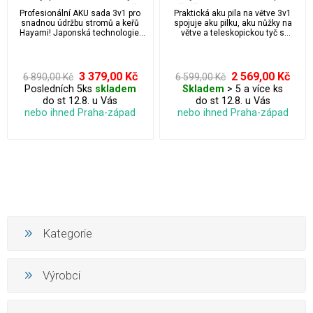
mazáním, teleskopická tyč a
tyč až 4 m + 2x baterie, aku
Profesionální AKU sada 3v1 pro
Praktická aku pila na větve 3v1
kufr + 2x baterie 48V,
pilka
snadnou údržbu stromů a keřů
spojuje aku pilku, aku nůžky na
náhradní řetězy, brýle,
Hayami! Japonská technologie,
větve a teleskopickou tyč s
výkonná řetězová pila a přesné
dosahem až 3,8 m, takže snadno
rukavice, čepel a
zahradní nůžky – obojí lze použít
zvládnete prořez stromů i keřů
příslušenství
samostatně nebo pilku či nůžky
bez žebříku. Lehká teleskopická
nasadit na teleskopickou tyč pro
pila a aku prořezávač větví jsou
3 379,00 Kč
2 569,00 Kč
6 890,00 Kč
6 599,00 Kč
bezpečný dosah do výšek. Sada
ideální jako vyvětvovací sada pro
Posledních 5ks
skladem
Skladem
> 5 a více ks
obsahuje 2x 48V baterii, 2 x
každou zahradu – bez benzínu,
do st 12.8. u Vás
do st 12.8. u Vás
náhradní řetěz a spoustu
bez kabelů a s maximálním
příslušenství. Ideální pro
pohodlím.
nebo ihned Praha-západ
nebo ihned Praha-západ
zahradníky i domácí kutily!
Kategorie
Výrobci