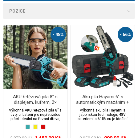
- 48%
- 66%
AKU řetězová pila 8” s
Aku pila Hayami 6" s
displejem, kufrem, 2×
automatickým mazáním +
baterie, nabíječka,
2x baterie 48V, řetěz,
Výkonná AKU řetězová pila 8” s
Výkonná aku pila Hayami s
automatické mazání,
nabíječka a kufr
dvojicí baterií pro nepřetržitou
japonskou technologií, 48V
příslušenství v sadě
práci. Ideální na řezání dřeva,
bateriemi a 6” lištou je ideální
zahradní práce a prořezávání
pomocník pro práci na zahradě i v
stromů. Lehká konstrukce,
korunách stromů. Pilka díky
automatické mazání řetězu a
automatickému mazání řetězu a
ergonomická rukojeť zajišťují
kufru na příslušenství má vše pod