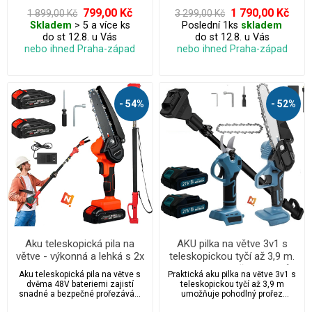
799,00 Kč
1 790,00 Kč
1 899,00 Kč
3 299,00 Kč
Skladem
> 5 a více ks
Poslední 1ks
skladem
do st 12.8. u Vás
do st 12.8. u Vás
nebo ihned Praha-západ
nebo ihned Praha-západ
- 54%
- 52%
Aku teleskopická pila na
AKU pilka na větve 3v1 s
větve - výkonná a lehká s 2x
teleskopickou tyčí až 3,9 m.
48V bateriemi pro snadné
Ideální pro prořez stromů
Aku teleskopická pila na větve s
Praktická aku pilka na větve 3v1 s
prořezávání stromů
bez žebříku, lehká a snadno
dvěma 48V bateriemi zajistí
teleskopickou tyčí až 3,9 m
ovladatelná
snadné a bezpečné prořezávání
umožňuje pohodlný prořez
stromů bez námahy. Lehká
stromů a keřů bez žebříku a