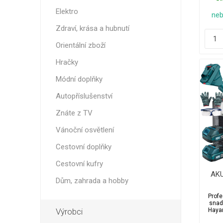
Elektro
neb
Zdraví, krása a hubnutí
Orientální zboží
Hračky
Módní doplňky
Autopříslušenství
Znáte z TV
Vánoční osvětlení
Cestovní doplňky
Cestovní kufry
AKU
Dům, zahrada a hobby
aut
Profe
tel
snad
2x 
Výrobci
Hayam
výkon
ře