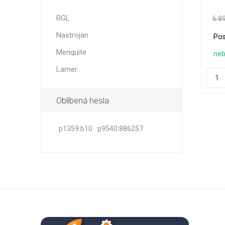
zahrad
č
samos
nasad
RGL
6 8
bezpe
obs
Nastrojan
Pos
ná
p
zah
Menquite
neb
Lamer
Oblíbená hesla
p1359:b10
p9540:886257