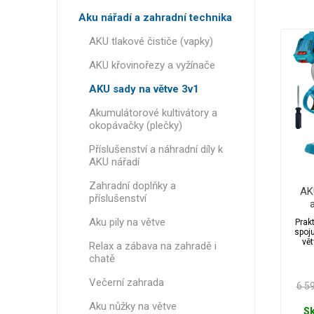
Zahrad
čt
Aku nářadí a zahradní technika
Hračky
pří
AKU tlakové čističe (vapky)
Dům, zahrada a hobby
Doplň
AKU křovinořezy a vyžínače
Bato
Systém
Orientální zboží
AKU sady na větve 3v1
osvětlen
Přís
Kufry 
no
Znáte z TV
Akumulátorové kultivátory a
Palubn
okopávačky (plečky)
Vánoční osvětlení
Středn
Příslušenství a náhradní díly k
Velké 
Squishy
AKU nářadí
antistr
Zahradní doplňky a
AK
Pop it a
příslušenství
tele
Aku pily na větve
Prakt
2
spoju
vět
Relax a zábava na zahradě i
dosah
chatě
Půjč
zvlá
bez ž
Večerní zahrada
pila 
6 5
ideáln
každo
Aku nůžky na větve
bez
S