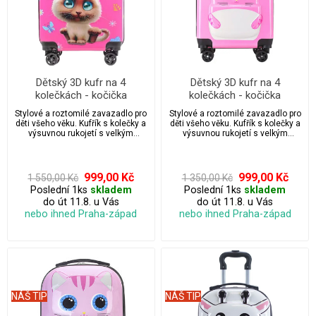
Dětský 3D kufr na 4
Dětský 3D kufr na 4
kolečkách - kočička
kolečkách - kočička
Stylové a roztomilé zavazadlo pro
Stylové a roztomilé zavazadlo pro
děti všeho věku. Kufřík s kolečky a
děti všeho věku. Kufřík s kolečky a
výsuvnou rukojetí s velkým
výsuvnou rukojetí s velkým
úložným prostorem.
úložným prostorem.
999,00 Kč
999,00 Kč
1 550,00 Kč
1 350,00 Kč
Poslední 1ks
skladem
Poslední 1ks
skladem
do út 11.8. u Vás
do út 11.8. u Vás
nebo ihned Praha-západ
nebo ihned Praha-západ
NÁŠ TIP
NÁŠ TIP