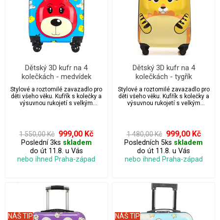
Dětský 3D kufr na 4
Dětský 3D kufr na 4
kolečkách - medvídek
kolečkách - tygřík
Stylové a roztomilé zavazadlo pro
Stylové a roztomilé zavazadlo pro
děti všeho věku. Kufřík s kolečky a
děti všeho věku. Kufřík s kolečky a
výsuvnou rukojetí s velkým
výsuvnou rukojetí s velkým
úložným prostorem.
úložným prostorem.
999,00 Kč
999,00 Kč
1 550,00 Kč
1 480,00 Kč
Poslední 3ks
skladem
Posledních 5ks
skladem
do út 11.8. u Vás
do út 11.8. u Vás
nebo ihned Praha-západ
nebo ihned Praha-západ
NÁŠ TIP
NÁŠ TIP