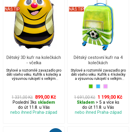
NÁŠ TIP
NÁŠ TIP
Dětský 3D kufr na kolečkách
Dětský cestovní kufr na 4
- včelka
kolečkách
Stylové a roztomilé zavazadlo pro
Stylové a roztomilé zavazadlo pro
děti všeho věku. Kufřík s kolečky a
děti všeho věku. Kufřík s 4 kolečky
výsuvnou rukojetí s velkým
a výsuvnou rukojetí s velkým
úložným prostorem.
úložným prostorem.
899,00 Kč
1 199,00 Kč
1 331,00 Kč
1 691,00 Kč
Poslední 3ks
skladem
Skladem
> 5 a více ks
do út 11.8. u Vás
do út 11.8. u Vás
nebo ihned Praha-západ
nebo ihned Praha-západ