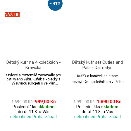
- 41%
NÁŠ TIP
Dětský kufr na 4 kolečkách -
Dětský kufr set Cuties and
Kravička
Pals - Dalmatýn
Stylové a roztomilé zavazadlo pro
Kufřík a baťůžek se stane
děti všeho věku. Kufřík s kolečky a
nezbytným společníkem vašeho
výsuvnou rukojetí s velkým
úložným prostorem.
dítěte na cestách za
dobrodružstvím.
999,00 Kč
1 890,00 Kč
1 690,00 Kč
1 999,00 Kč
Poslední 1ks
skladem
Poslední 4ks
skladem
do út 11.8. u Vás
do út 11.8. u Vás
nebo ihned Praha-západ
nebo ihned Praha-západ