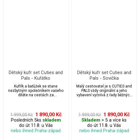
Dětský kufr set Cuties and
Dětský kufr set Cuties and
Pals - Kuřátko
Pals - Sovička
Kufřík a baťůžek se stane
Malý cestovatel je s CUTIES and
nezbytným společníkem vašeho
PALS vždy originální a jeho
dítěte na cestách za
vybavení vyčnívá z řady běžných
dobrodružstvím.
zavazadel.
1 890,00 Kč
1 890,00 Kč
1 999,00 Kč
1 999,00 Kč
Posledních 5ks
skladem
Skladem
> 5 a více ks
do út 11.8. u Vás
do út 11.8. u Vás
nebo ihned Praha-západ
nebo ihned Praha-západ