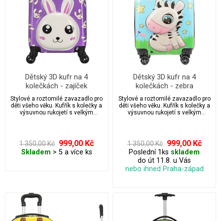
Dětský 3D kufr na 4
Dětský 3D kufr na 4
kolečkách - zajíček
kolečkách - zebra
Stylové a roztomilé zavazadlo pro
Stylové a roztomilé zavazadlo pro
děti všeho věku. Kufřík s kolečky a
děti všeho věku. Kufřík s kolečky a
výsuvnou rukojetí s velkým
výsuvnou rukojetí s velkým
úložným prostorem.
úložným prostorem.
999,00 Kč
999,00 Kč
1 350,00 Kč
1 350,00 Kč
Skladem
> 5 a více ks
Poslední 1ks
skladem
do út 11.8. u Vás
nebo ihned Praha-západ