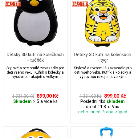
NÁŠ TIP
NÁŠ TIP
Dětský 3D kufr na kolečkách
Dětský 3D kufr na kolečkách
- tučňák
- tygr
Stylové a roztomilé zavazadlo pro
Stylové a roztomilé zavazadlo pro
děti všeho věku. Kufřík s kolečky a
děti všeho věku. Kufřík s kolečky a
výsuvnou rukojetí s velkým
výsuvnou rukojetí s velkým
úložným prostorem.
úložným prostorem.
899,00 Kč
899,00 Kč
1 331,00 Kč
1 331,00 Kč
Skladem
> 5 a více ks
Poslední 4ks
skladem
do út 11.8. u Vás
nebo ihned Praha-západ