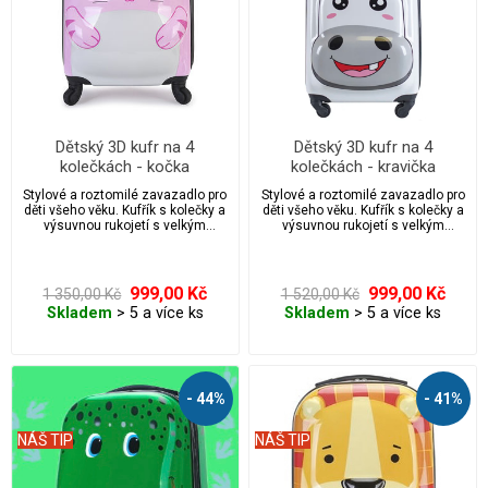
Dětský 3D kufr na 4
Dětský 3D kufr na 4
kolečkách - kočka
kolečkách - kravička
Stylové a roztomilé zavazadlo pro
Stylové a roztomilé zavazadlo pro
děti všeho věku. Kufřík s kolečky a
děti všeho věku. Kufřík s kolečky a
výsuvnou rukojetí s velkým
výsuvnou rukojetí s velkým
úložným prostorem.
úložným prostorem.
999,00 Kč
999,00 Kč
1 350,00 Kč
1 520,00 Kč
Skladem
> 5 a více ks
Skladem
> 5 a více ks
- 44%
- 41%
NÁŠ TIP
NÁŠ TIP