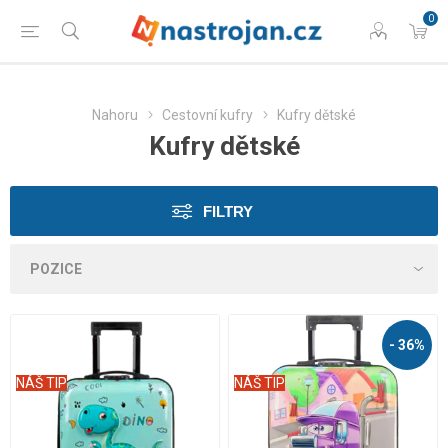
0
Nahoru
Cestovní kufry
Kufry dětské
Kufry dětské
FILTRY
- 36%
NÁŠ TIP
NÁŠ TIP