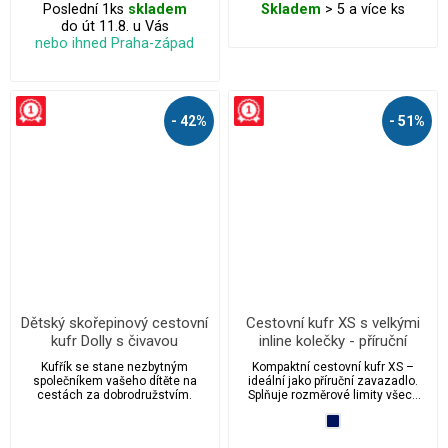
Poslední 1ks
skladem
Skladem
> 5 a více ks
do út 11.8. u Vás
nebo ihned Praha-západ
- 42%
- 51%
Dětský skořepinový cestovní
Cestovní kufr XS s velkými
kufr Dolly s čivavou
inline kolečky - příruční
zavazadlo vhodné pro
Kufřík se stane nezbytným
Kompaktní cestovní kufr XS –
Wizzair
společníkem vašeho dítěte na
ideální jako příruční zavazadlo.
cestách za dobrodružstvím.
Splňuje rozměrové limity všech
aerolinek včetně Wizz Air, takže
ho bez obav vezmete na palubu.
Díky velkým in-line kolečkům a