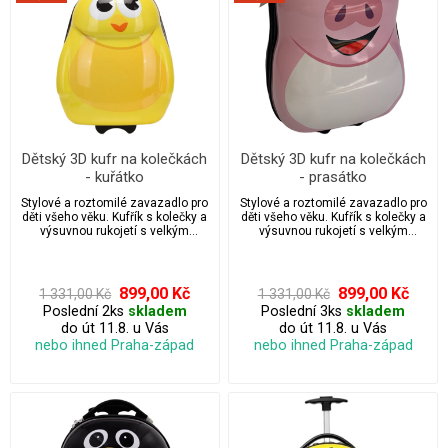
Dětský 3D kufr na kolečkách
Dětský 3D kufr na kolečkách
- kuřátko
- prasátko
Stylové a roztomilé zavazadlo pro
Stylové a roztomilé zavazadlo pro
děti všeho věku. Kufřík s kolečky a
děti všeho věku. Kufřík s kolečky a
výsuvnou rukojetí s velkým
výsuvnou rukojetí s velkým
úložným prostorem.
úložným prostorem.
899,00 Kč
899,00 Kč
1 331,00 Kč
1 331,00 Kč
Poslední 2ks
skladem
Poslední 3ks
skladem
do út 11.8. u Vás
do út 11.8. u Vás
nebo ihned Praha-západ
nebo ihned Praha-západ