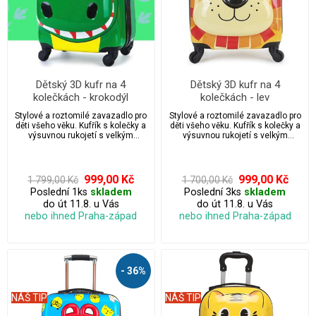
Dětský 3D kufr na 4
Dětský 3D kufr na 4
kolečkách - krokodýl
kolečkách - lev
Stylové a roztomilé zavazadlo pro
Stylové a roztomilé zavazadlo pro
děti všeho věku. Kufřík s kolečky a
děti všeho věku. Kufřík s kolečky a
výsuvnou rukojetí s velkým
výsuvnou rukojetí s velkým
úložným prostorem.
úložným prostorem.
999,00 Kč
999,00 Kč
1 799,00 Kč
1 700,00 Kč
Poslední 1ks
skladem
Poslední 3ks
skladem
do út 11.8. u Vás
do út 11.8. u Vás
nebo ihned Praha-západ
nebo ihned Praha-západ
- 36%
NÁŠ TIP
NÁŠ TIP