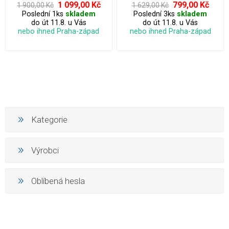
lehké konstrukci se s ním cestuje
1 099,00 Kč
799,00 Kč
1 900,00 Kč
1 629,00 Kč
pohodlně a hladce, ať už míříte na
Poslední 1ks
skladem
Poslední 3ks
skladem
víkendový výlet nebo služební
do út 11.8. u Vás
do út 11.8. u Vás
cestu.
nebo ihned Praha-západ
nebo ihned Praha-západ
Kategorie
Výrobci
Oblíbená hesla