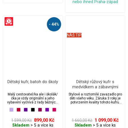
nebo ihned Praha-západ
- 44%
NÁŠ TIP
Dětský kufr, batoh do školy
Dětský růžový kufr s
medvídkem a zábavnými
motivy
Malý cestovatel/ka ale i školák/
Stylové a roztomilé zavazadlo pro
čka je vždy originální a jeho
děti všeho věku. Záruka 3 roky je
vybavení vyčnívá z řady běžných.
potvrzením kvality tohoto kufru.
Na výběr máte z velkého
Dětský kufr s kolečky a výsuvnou
množství vzorů.
rukojetí s velkým úložným
prostorem.
899,00 Kč
1 099,00 Kč
1 599,00 Kč
1 660,00 Kč
Skladem
> 5 a více ks
Skladem
> 5 a více ks