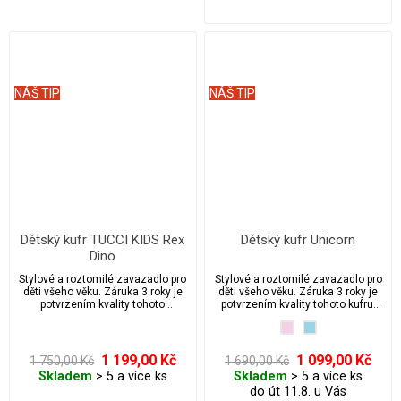
NÁŠ TIP
NÁŠ TIP
Dětský kufr TUCCI KIDS Rex
Dětský kufr Unicorn
Dino
Stylové a roztomilé zavazadlo pro
Stylové a roztomilé zavazadlo pro
děti všeho věku. Záruka 3 roky je
děti všeho věku. Záruka 3 roky je
potvrzením kvality tohoto
potvrzením kvality tohoto kufru.
značkového italského výrobce
Dětský kufr s kolečky a výsuvnou
TUCCI. Dětský kufr s kolečky a
rukojetí s velkým úložným
výsuvnou rukojetí s velkým
prostorem.
úložným prostorem, to je dětský
1 199,00 Kč
1 099,00 Kč
1 750,00 Kč
1 690,00 Kč
kufr TUCCI KIDS Rex Dino.
Skladem
> 5 a více ks
Skladem
> 5 a více ks
do út 11.8. u Vás