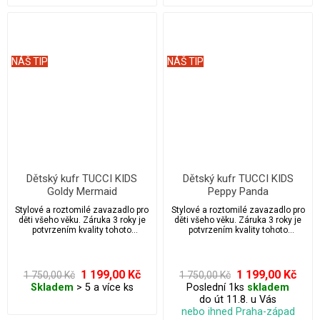
NÁŠ TIP
NÁŠ TIP
Dětský kufr TUCCI KIDS
Dětský kufr TUCCI KIDS
Goldy Mermaid
Peppy Panda
Stylové a roztomilé zavazadlo pro
Stylové a roztomilé zavazadlo pro
děti všeho věku. Záruka 3 roky je
děti všeho věku. Záruka 3 roky je
potvrzením kvality tohoto
potvrzením kvality tohoto
značkového italského výrobce
značkového italského výrobce
TUCCI. Dětský kufr s kolečky a
TUCCI. Dětský kufr s kolečky a
výsuvnou rukojetí s velkým
výsuvnou rukojetí s velkým
úložným prostorem, to je dětský
úložným prostorem, to je dětský
1 199,00 Kč
1 199,00 Kč
1 750,00 Kč
1 750,00 Kč
kufr TUCCI KIDS Goldy Mermaid.
kufr TUCCI KIDS Peppy Panda.
Skladem
> 5 a více ks
Poslední 1ks
skladem
do út 11.8. u Vás
nebo ihned Praha-západ