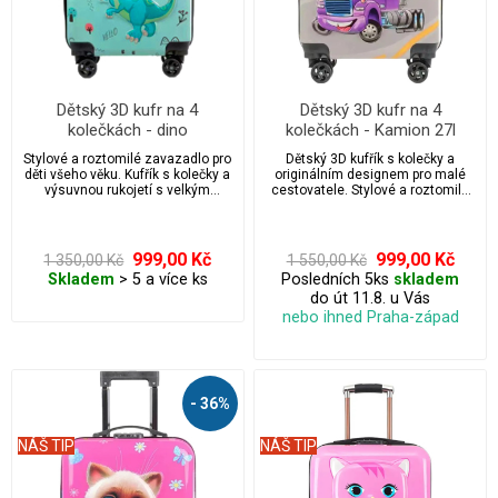
Dětský 3D kufr na 4
Dětský 3D kufr na 4
kolečkách - dino
kolečkách - Kamion 27l
Stylové a roztomilé zavazadlo pro
Dětský 3D kufřík s kolečky a
děti všeho věku. Kufřík s kolečky a
originálním designem pro malé
výsuvnou rukojetí s velkým
cestovatele. Stylové a roztomilé
úložným prostorem.
zavazadlo pro děti všeho věku.
Kufřík s kolečky a výsuvnou
rukojetí s velkým úložným
prostorem.
999,00 Kč
999,00 Kč
1 350,00 Kč
1 550,00 Kč
Skladem
> 5 a více ks
Posledních 5ks
skladem
do út 11.8. u Vás
nebo ihned Praha-západ
- 36%
NÁŠ TIP
NÁŠ TIP