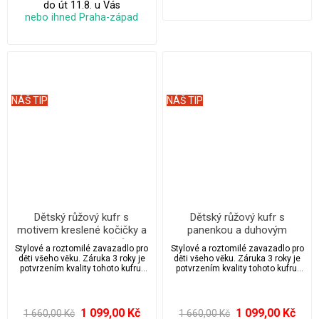
do út 11.8. u Vás
nebo ihned Praha-západ
NÁŠ TIP
NÁŠ TIP
Dětský růžový kufr s
Dětský růžový kufr s
motivem kreslené kočičky a
panenkou a duhovým
magických doplňků
motivem
Stylové a roztomilé zavazadlo pro
Stylové a roztomilé zavazadlo pro
děti všeho věku. Záruka 3 roky je
děti všeho věku. Záruka 3 roky je
potvrzením kvality tohoto kufru.
potvrzením kvality tohoto kufru.
Dětský kufr s kolečky a výsuvnou
Dětský kufr s kolečky a výsuvnou
rukojetí s velkým úložným
rukojetí s velkým úložným
prostorem.
prostorem.
1 099,00 Kč
1 099,00 Kč
1 660,00 Kč
1 660,00 Kč