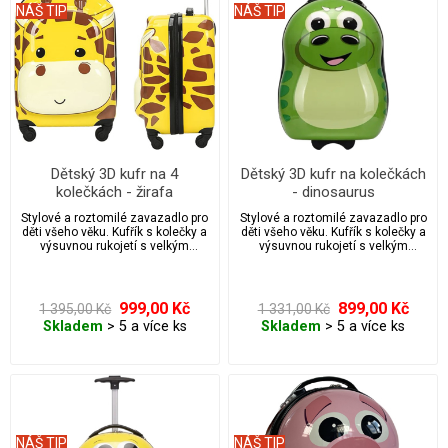
NÁŠ TIP
NÁŠ TIP
Dětský 3D kufr na 4
Dětský 3D kufr na kolečkách
kolečkách - žirafa
- dinosaurus
Stylové a roztomilé zavazadlo pro
Stylové a roztomilé zavazadlo pro
děti všeho věku. Kufřík s kolečky a
děti všeho věku. Kufřík s kolečky a
výsuvnou rukojetí s velkým
výsuvnou rukojetí s velkým
úložným prostorem.
úložným prostorem.
999,00 Kč
899,00 Kč
1 395,00 Kč
1 331,00 Kč
Skladem
> 5 a více ks
Skladem
> 5 a více ks
NÁŠ TIP
NÁŠ TIP