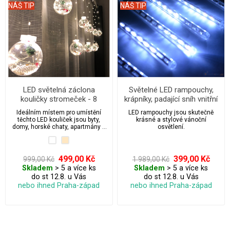
NÁŠ TIP
NÁŠ TIP
LED světelná záclona
Světelné LED rampouchy,
kouličky stromeček - 8
krápníky, padající sníh vnitřní
ks/3,8 m
- 50 cm/8 ks
Ideálním místem pro umístění
LED rampouchy jsou skutečně
těchto LED kouliček jsou byty,
krásné a stylové vánoční
domy, horské chaty, apartmány a
osvětlení.
penziony.
499,00 Kč
399,00 Kč
999,00 Kč
1 989,00 Kč
Skladem
> 5 a více ks
Skladem
> 5 a více ks
do st 12.8. u Vás
do st 12.8. u Vás
nebo ihned Praha-západ
nebo ihned Praha-západ