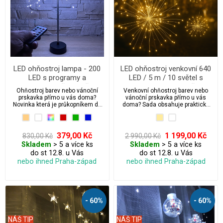
LED ohňostroj lampa - 200
LED ohňostroj venkovní 640
LED s programy a
LED / 5 m / 10 světel s
integrovaným časovačem
programy + ovladač +
Ohňostroj barev nebo vánoční
Venkovní ohňostroj barev nebo
časovač + háčky k zavěšení
prskavka přímo u vás doma?
vánoční prskavka přímo u vás
Novinka která je průkopníkem do
doma? Sada obsahuje praktické
světa 3D vánočního led osvětlení.
háčky k zavěšení a 10 ks světel
(ohňostrojů). Jedná se o novinku
která vypadá opravdu úžasně. A je
průkopníkem do světa 3D
379,00 Kč
1 199,00 Kč
830,00 Kč
2 990,00 Kč
vánočního led osvětlení.
Skladem
> 5 a více ks
Skladem
> 5 a více ks
do st 12.8. u Vás
do st 12.8. u Vás
nebo ihned Praha-západ
nebo ihned Praha-západ
- 60%
- 60%
NÁŠ TIP
NÁŠ TIP