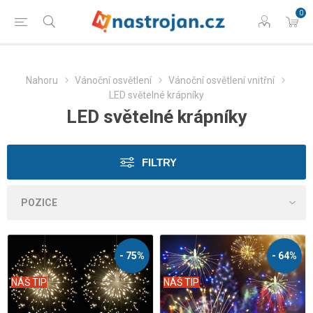
0
Nahoru
Vánoční osvětlení
Vánoční osvětlení vnitřní
LED světelné krápníky
LED světelné krápníky
FILTRY
- 75%
- 64%
NÁŠ TIP
NÁŠ TIP