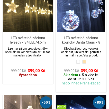
LED světelná záclona
LED světelná záclona
hvězdy - 84 LED/4,5 m
kouličky Santa Claus - 8
propojovatelná
ks/3,8 m
Lze navzájem propojovat díky
Dlouhá životnost, vysoká
speciálním konektorům až 10 sad
odolnost, univerzální použití a
na jeden zdroj (trafo).
minimální spotřeba proudu.
399,00 Kč
399,00 Kč
999,00 Kč
999,00 Kč
Vyprodáno
Skladem
> 5 a více ks
do st 12.8. u Vás
nebo ihned Praha-západ
- 50%
- 80%
AKČNÍ