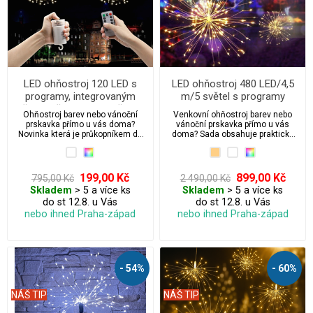
LED ohňostroj 120 LED s
LED ohňostroj 480 LED/4,5
programy, integrovaným
m/5 světel s programy
časovačem a ovladačem
Ohňostroj barev nebo vánoční
Venkovní ohňostroj barev nebo
prskavka přímo u vás doma?
vánoční prskavka přímo u vás
Novinka která je průkopníkem do
doma? Sada obsahuje praktické
světa 3D vánočního led osvětlení.
háčky k zavěšení a 5 ks světel
(ohňostrojů). Jedná se o novinku
která vypadá opravdu úžasně. A je
průkopníkem do světa 3D
199,00 Kč
899,00 Kč
795,00 Kč
2 490,00 Kč
vánočního led osvětlení.
Skladem
> 5 a více ks
Skladem
> 5 a více ks
do st 12.8. u Vás
do st 12.8. u Vás
nebo ihned Praha-západ
nebo ihned Praha-západ
- 54%
- 60%
NÁŠ TIP
NÁŠ TIP