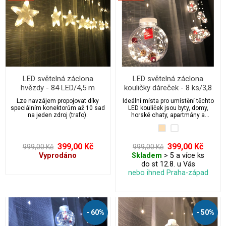
LED světelná záclona
LED světelná záclona
hvězdy - 84 LED/4,5 m
kouličky dáreček - 8 ks/3,8
propojovatelná
m
Lze navzájem propojovat díky
Ideální místa pro umístění těchto
speciálním konektorům až 10 sad
LED kouliček jsou byty, domy,
na jeden zdroj (trafo).
horské chaty, apartmány a
penziony.
399,00 Kč
399,00 Kč
999,00 Kč
999,00 Kč
Vyprodáno
Skladem
> 5 a více ks
do st 12.8. u Vás
nebo ihned Praha-západ
- 60%
- 50%