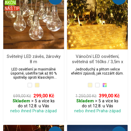
AKČNÍ
NÁŠ TIP
Světelný LED závěs, žárovky
Vánoční LED osvětlení,
8 m
světelná síť 160ks / 3,5m x
0,8m
LED osvětlení je maximálně
Jednoduchý a přitom velice
úsporné, ušetříte tak až 80 %
efektní způsob, jak rozzářit dům.
spotřeby oproti klasickým
žárovkám.
299,00 Kč
399,00 Kč
699,00 Kč
1 250,00 Kč
Skladem
> 5 a více ks
Skladem
> 5 a více ks
do st 12.8. u Vás
do st 12.8. u Vás
nebo ihned Praha-západ
nebo ihned Praha-západ