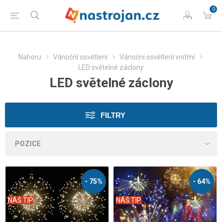
0
Nahoru
Vánoční osvětlení
Vánoční osvětlení vnitřní
LED světelné záclony
LED světelné záclony
FILTRY
- 75%
- 64%
NÁŠ TIP
NÁŠ TIP