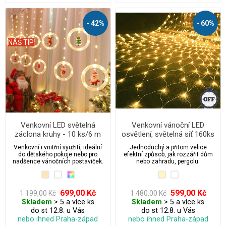
- 42%
- 60%
NÁŠ TIP
Venkovní LED světelná
Venkovní vánoční LED
záclona kruhy - 10 ks/6 m
osvětlení, světelná síť 160ks
/ 2m x 1m propojovatelná s
Venkovní i vnitřní využití, ideální
Jednoduchý a přitom velice
časovačem
do dětského pokoje nebo pro
efektní způsob, jak rozzářit dům
nadšence vánočních postaviček.
nebo zahradu, pergolu.
699,00 Kč
599,00 Kč
1 199,00 Kč
1 480,00 Kč
Skladem
> 5 a více ks
Skladem
> 5 a více ks
do st 12.8. u Vás
do st 12.8. u Vás
nebo ihned Praha-západ
nebo ihned Praha-západ