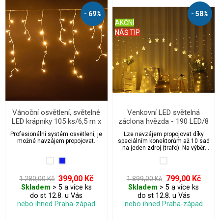
- 69%
- 58%
AKČNÍ
NÁŠ TIP
Vánoční osvětlení, světelné
Venkovní LED světelná
LED krápníky 105 ks/6,5 m x
záclona hvězda - 190 LED/8
0,6 m
m propojovatelná
Profesionální systém osvětlení, je
Lze navzájem propojovat díky
možné navzájem propojovat.
speciálním konektorům až 10 sad
na jeden zdroj (trafo). Na výběr
máme z několika barev.
399,00 Kč
799,00 Kč
1 280,00 Kč
1 899,00 Kč
Skladem
> 5 a více ks
Skladem
> 5 a více ks
do st 12.8. u Vás
do st 12.8. u Vás
nebo ihned Praha-západ
nebo ihned Praha-západ