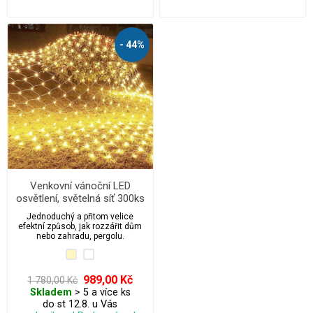
- 44%
Venkovní vánoční LED
osvětlení, světelná síť 300ks
/ 3m x 1,5m propojovatelná
Jednoduchý a přitom velice
s časovačem
efektní způsob, jak rozzářit dům
nebo zahradu, pergolu.
989,00 Kč
1 780,00 Kč
Skladem
> 5 a více ks
do st 12.8. u Vás