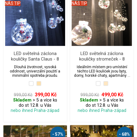
NÁŠ TIP
NÁŠ TIP
LED světelná záclona
LED světelná záclona
kouličky Santa Claus - 8
kouličky stromeček - 8
ks/3,8 m
ks/3,8 m
Dlouhá životnost, vysoká
Ideálním místem pro umístění
odolnost, univerzální použití a
těchto LED kouliček jsou byty,
minimální spotřeba proudu.
domy, horské chaty, apartmány a
penziony.
399,00 Kč
499,00 Kč
999,00 Kč
999,00 Kč
Skladem
> 5 a více ks
Skladem
> 5 a více ks
do st 12.8. u Vás
do st 12.8. u Vás
nebo ihned Praha-západ
nebo ihned Praha-západ
- 57%
- 68%