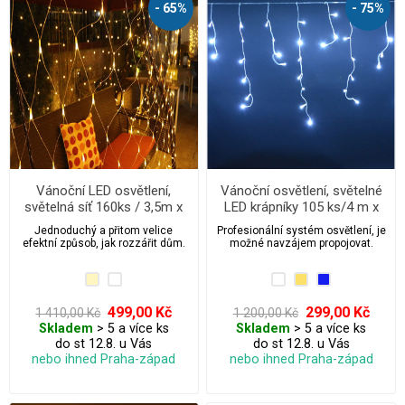
- 65%
- 75%
Vánoční LED osvětlení,
Vánoční osvětlení, světelné
světelná síť 160ks / 3,5m x
LED krápníky 105 ks/4 m x
1m s flash efektem,
0,8m
Jednoduchý a přitom velice
Profesionální systém osvětlení, je
propojovatelná
efektní způsob, jak rozzářit dům.
možné navzájem propojovat.
499,00 Kč
299,00 Kč
1 410,00 Kč
1 200,00 Kč
Skladem
> 5 a více ks
Skladem
> 5 a více ks
do st 12.8. u Vás
do st 12.8. u Vás
nebo ihned Praha-západ
nebo ihned Praha-západ