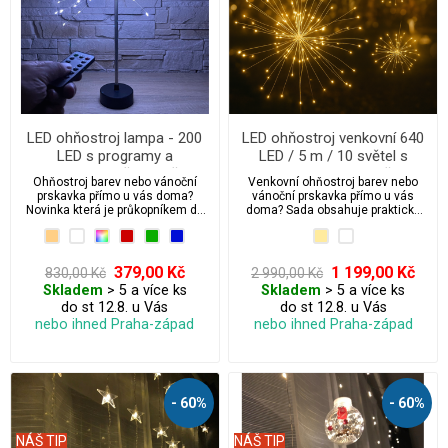
LED ohňostroj lampa - 200
LED ohňostroj venkovní 640
LED s programy a
LED / 5 m / 10 světel s
integrovaným časovačem
programy + ovladač +
Ohňostroj barev nebo vánoční
Venkovní ohňostroj barev nebo
časovač + háčky k zavěšení
prskavka přímo u vás doma?
vánoční prskavka přímo u vás
Novinka která je průkopníkem do
doma? Sada obsahuje praktické
světa 3D vánočního led osvětlení.
háčky k zavěšení a 10 ks světel
(ohňostrojů). Jedná se o novinku
která vypadá opravdu úžasně. A je
průkopníkem do světa 3D
379,00 Kč
1 199,00 Kč
830,00 Kč
2 990,00 Kč
vánočního led osvětlení.
Skladem
> 5 a více ks
Skladem
> 5 a více ks
do st 12.8. u Vás
do st 12.8. u Vás
nebo ihned Praha-západ
nebo ihned Praha-západ
- 60%
- 60%
NÁŠ TIP
NÁŠ TIP