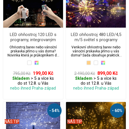
LED ohňostroj 120 LED s
LED ohňostroj 480 LED/4,5
programy, integrovaným
m/5 světel s programy
časovačem a ovladačem
Ohňostroj barev nebo vánoční
Venkovní ohňostroj barev nebo
prskavka přímo u vás doma?
vánoční prskavka přímo u vás
Novinka která je průkopníkem do
doma? Sada obsahuje praktické
světa 3D vánočního led osvětlení.
háčky k zavěšení a 5 ks světel
(ohňostrojů). Jedná se o novinku
která vypadá opravdu úžasně. A je
průkopníkem do světa 3D
199,00 Kč
899,00 Kč
795,00 Kč
2 490,00 Kč
vánočního led osvětlení.
Skladem
> 5 a více ks
Skladem
> 5 a více ks
do st 12.8. u Vás
do st 12.8. u Vás
nebo ihned Praha-západ
nebo ihned Praha-západ
- 54%
- 60%
NÁŠ TIP
NÁŠ TIP