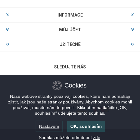
INFORMACE
MŮJ ÚČET
UŽITEČNÉ
SLEDUJTE NÁS
Cookies
Naše webové stránky používají cookies, které nám pomáhají
MOŽNOSTI PLATBY
zjistit, jak jsou naše stránky používány. Abychom cookies mohli
používat, musíte nám to povolit. Kliknutím na tlačítko „OK,
souhlasím“ udělujete tento souhlas.
Nastavení
OK, souhlasím
Souhlas můžete odmítnout
zde
.