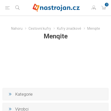
0
Nahoru
Cestovní kufry
Kufry značkové
Menqite
Menqite
Kategorie
Výrobci