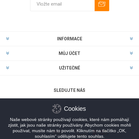
Odebírat
Zrušit odběr
INFORMACE
MŮJ ÚČET
UŽITEČNÉ
SLEDUJTE NÁS
Cookies
Naše webové stránky používají cookies, které nám pomáhají
MOŽNOSTI PLATBY
zjistit, jak jsou naše stránky používány. Abychom cookies mohli
používat, musíte nám to povolit. Kliknutím na tlačítko „OK,
souhlasím“ udělujete tento souhlas.