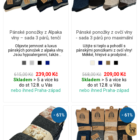
Pánské ponožky z Alpaka
Pánské ponožky z ovčí vlny
vlny – sada 3 párů, tenčí
- sada 3 párů pro maximální
jarní a podzimní s motivem
teplo a pohodlí
Objevte jemnost a luxus
Užijte si teplo a pohodlí s
vločky
pánských ponožek z alpaka vlny.
pánskými ponožkami z ovčí vlny!
Jsou hypoalergenní, takže
Měkké, hřejivé a prodyšné
nezpůsobují svědění ani
ponožky z přírodní ovčí vlny jsou
podráždění, a na rozdíl od běžné
ideální pro chladné dny. Bez
vlny nekoušou ani neštípou. Díky
stahovací gumy pro maximální
volnému lemu bez stahovací
komfort a volnou cirkulaci krve.
239,00 Kč
209,00 Kč
615,00 Kč
568,00 Kč
gumy netlačí, podporují volný
Skladem
> 5 a více ks
Skladem
> 5 a více ks
krevní oběh a zaručí vám pocit
do st 12.8. u Vás
do st 12.8. u Vás
lehkosti po celý den. Jsou
zároveň prodyšné a jemné, takže
nebo ihned Praha-západ
nebo ihned Praha-západ
vaše nohy zůstanou v teple,
suchu a naprostém pohodlí.
Ponožky, které si zamilujete na
první obutí. 💖
- 61%
- 61%