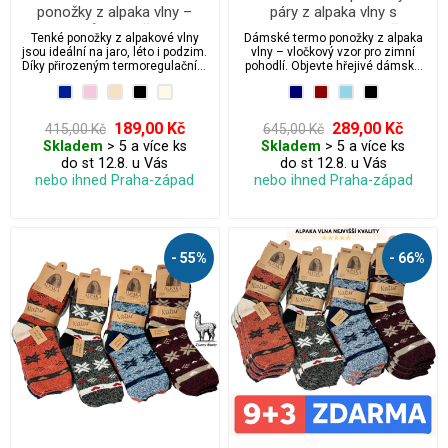
ponožky z alpaka vlny –
páry z alpaka vlny s
sada 3 párů, prodyšné / jaro,
pleteným vzorem vločky
Tenké ponožky z alpakové vlny
Dámské termo ponožky z alpaka
léto a podzim
jsou ideální na jaro, léto i podzim.
vlny – vločkový vzor pro zimní
Díky přirozeným termoregulačním
pohodlí. Objevte hřejivé dámské
vlastnostem pomáhají udržovat
ponožky z prémiové alpaka vlny s
optimální teplotu chodidel – v
tradičním norským vzorem
chladnějších dnech příjemně
vloček. Ideální na chladné zimní
zahřejí a v teplejším počasí díky
večery i jako stylový vánoční
189,00 Kč
289,00 Kč
415,00 Kč
645,00 Kč
vysoké prodyšnosti a výbornému
dárek. Zaručené teplo a pohodlí!
Skladem
> 5 a více ks
Skladem
> 5 a více ks
odvodu vlhkosti zabraňují
do st 12.8. u Vás
do st 12.8. u Vás
přehřívání. Vaše nohy tak
zůstávají v suchu, svěží a v
nebo ihned Praha-západ
nebo ihned Praha-západ
maximálním pohodlí po celý den.
- 55%
- 66%