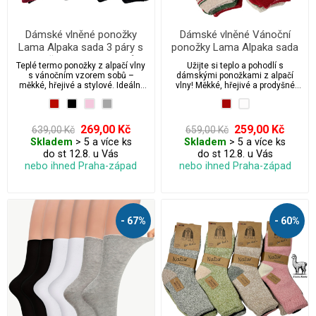
Dámské vlněné ponožky
Dámské vlněné Vánoční
Lama Alpaka sada 3 páry s
ponožky Lama Alpaka sada
vánočním vzorem sobů
3 páry
Teplé termo ponožky z alpačí vlny
Užijte si teplo a pohodlí s
s vánočním vzorem sobů –
dámskými ponožkami z alpačí
měkké, hřejivé a stylové. Ideální
vlny! Měkké, hřejivé a prodyšné
pro zimní období, večery u krbu i
ponožky z přírodní alpačí vlny jsou
venkovní aktivity. Materiál alpaka
ideální pro chladné dny. Bez
poskytuje přirozenou tepelnou
stahovací gumy pro maximální
izolaci a jemnost. Perfektní dárek
komfort a volnou cirkulaci krve.
269,00 Kč
259,00 Kč
639,00 Kč
659,00 Kč
nebo stylový doplněk pro
Perfektní volba pro citlivou
Skladem
> 5 a více ks
Skladem
> 5 a více ks
každodenní nošení v chladném
pokožku.
do st 12.8. u Vás
do st 12.8. u Vás
počasí.
nebo ihned Praha-západ
nebo ihned Praha-západ
- 67%
- 60%