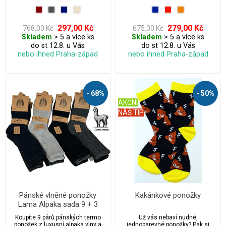
gumovým puntíkům na spodní
Ideální pro chladné dny, outdoor i
straně bezpečně nahradí domácí
každodenní nošení.
bačkory. Jsou měkké, hřejivé,
Antibakteriální, prodyšné a extra
prodyšné a vhodné i pro citlivou
pohodlné. Perfektní volba pro
297,00 Kč
279,00 Kč
768,00 Kč
675,00 Kč
pokožku. Balení obsahuje 3 páry.
moderního muže, který hledá
Skladem
> 5 a více ks
Skladem
> 5 a více ks
kvalitu a styl.
do st 12.8. u Vás
do st 12.8. u Vás
nebo ihned Praha-západ
nebo ihned Praha-západ
- 68%
- 50%
AKČNÍ
NÁŠ TIP
Pánské vlněné ponožky
Kakánkové ponožky
Lama Alpaka sada 9 + 3
páry
Koupíte 9 párů pánských termo
Už vás nebaví nudné,
ponožek z luxusní alpaka vlny a
jednobarevné ponožky? Pak si