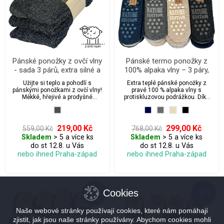
Pánské ponožky z ovčí vlny
Pánské termo ponožky z
- sada 3 párů, extra silné a
100% alpaka vlny – 3 páry,
hřejivé
protiskluzové, extra teplé
Užijte si teplo a pohodlí s
Extra teplé pánské ponožky z
pánskými ponožkami z ovčí vlny!
pravé 100 % alpaka vlny s
Měkké, hřejivé a prodyšné
protiskluzovou podrážkou. Díky
ponožky z přírodní ovčí vlny jsou
gumovým puntíkům na spodní
ideální pro chladné dny. Bez
straně bezpečně nahradí domácí
stahovací gumy pro maximální
bačkory. Jsou měkké, hřejivé,
komfort a volnou cirkulaci krve.
prodyšné a vhodné i pro citlivou
219,00 Kč
299,00 Kč
559,00 Kč
768,00 Kč
pokožku. Balení obsahuje 3 páry.
Skladem
> 5 a více ks
Skladem
> 5 a více ks
do st 12.8. u Vás
do st 12.8. u Vás
nebo ihned Praha-západ
nebo ihned Praha-západ
Cookies
- 56%
- 57%
Naše webové stránky používají cookies, které nám pomáhají
zjistit, jak jsou naše stránky používány. Abychom cookies mohli