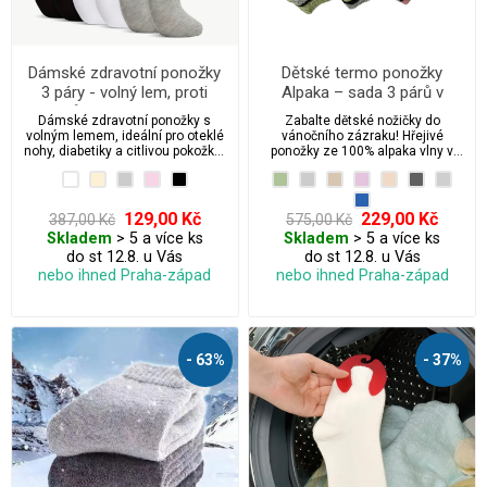
Dámské zdravotní ponožky
Dětské termo ponožky
3 páry - volný lem, proti
Alpaka – sada 3 párů v
otokům, pro citlivé nohy
pastelových barvách
Dámské zdravotní ponožky s
Zabalte dětské nožičky do
volným lemem, ideální pro oteklé
vánočního zázraku! Hřejivé
nohy, diabetiky a citlivou pokožku.
ponožky ze 100% alpaka vlny v
Výhodné balení 3 párů za skvělou
pastelových barvách jsou tím
cenu! Pohodlné, prodyšné a bez
nejlepším zimním parťákem pro
tlaku. ✅ Skladem ✅ Rychlé
malé objevitele. Sada 3 párů,
dodání
která nejen zahřeje, ale vykouzlí i
129,00 Kč
229,00 Kč
387,00 Kč
575,00 Kč
úsměv pod stromečkem. Ať už
Skladem
> 5 a více ks
Skladem
> 5 a více ks
staví sněhuláka, nebo odpočívají
do st 12.8. u Vás
do st 12.8. u Vás
u pohádky, s těmito ponožkami
bude každý krok jako v obláčku.
nebo ihned Praha-západ
nebo ihned Praha-západ
Perfektní dárek pro malé
zimomřivce!
- 63%
- 37%