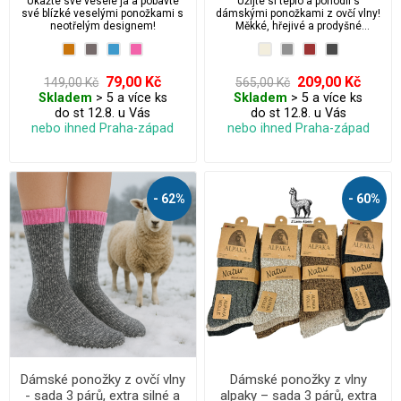
Ukažte své veselé já a pobavte
Užijte si teplo a pohodlí s
své blízké veselými ponožkami s
dámskými ponožkami z ovčí vlny!
neotřelým designem!
Měkké, hřejivé a prodyšné
ponožky z přírodní ovčí vlny jsou
ideální pro chladné dny. Bez
stahovací gumy pro maximální
komfort a volnou cirkulaci krve.
79,00 Kč
209,00 Kč
149,00 Kč
565,00 Kč
Skladem
> 5 a více ks
Skladem
> 5 a více ks
do st 12.8. u Vás
do st 12.8. u Vás
nebo ihned Praha-západ
nebo ihned Praha-západ
- 62%
- 60%
Dámské ponožky z ovčí vlny
Dámské ponožky z vlny
- sada 3 párů, extra silné a
alpaky – sada 3 párů, extra