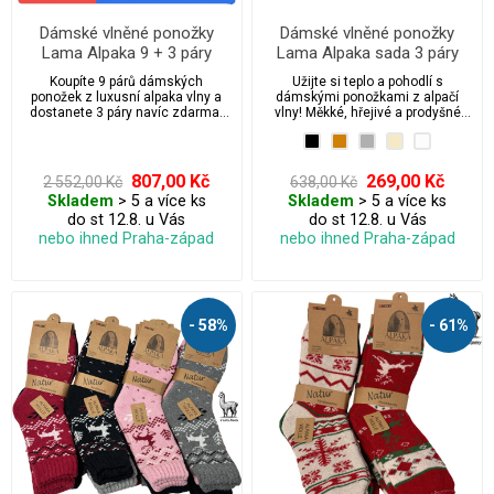
Dámské vlněné ponožky
Dámské vlněné ponožky
Lama Alpaka 9 + 3 páry
Lama Alpaka sada 3 páry
Koupíte 9 párů dámských
Užijte si teplo a pohodlí s
ponožek z luxusní alpaka vlny a
dámskými ponožkami z alpačí
dostanete 3 páry navíc zdarma.
vlny! Měkké, hřejivé a prodyšné
Celkem 12 párů – antibakteriální,
ponožky z přírodní alpačí vlny jsou
prodyšné a maximálně pohodlné.
ideální pro chladné dny. Bez
Ideální pro chladné dny, outdoor i
stahovací gumy pro maximální
každodenní nošení. Bez
komfort a volnou cirkulaci krve.
807,00 Kč
269,00 Kč
2 552,00 Kč
638,00 Kč
stahovací gumy pro maximální
Perfektní volba pro citlivou
Skladem
> 5 a více ks
Skladem
> 5 a více ks
komfort a volnou cirkulaci krve.
pokožku.
do st 12.8. u Vás
do st 12.8. u Vás
nebo ihned Praha-západ
nebo ihned Praha-západ
- 58%
- 61%