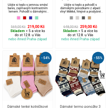
hřejivé
hřejivé Natur
Užijte si teplo s jemnou směsí
Užijte si teplo a pohodlí s
barev, zajímavým kontrastním
dámskými ponožkami z alpačí
lemem. Pohodlí s dámskými
vlny! Měkké, hřejivé a prodyšné
ponožkami z ovčí vlny je
ponožky z přírodní alpačí vlny jsou
nezaměnitelné! Měkké, hřejivé a
ideální pro chladné dny. Bez
prodyšné ponožky z přírodní ovčí
stahovací gumy pro maximální
vlny jsou ideální pro chladné dny.
komfort a volnou cirkulaci krve.
219,00 Kč
259,00 Kč
569,00 Kč
648,00 Kč
Bez stahovací gumy pro
Perfektní volba pro citlivou
Skladem
> 5 a více ks
Skladem
> 5 a více ks
maximální komfort a volnou
pokožku.
do st 12.8. u Vás
do st 12.8. u Vás
cirkulaci krve.
nebo ihned Praha-západ
nebo ihned Praha-západ
- 54%
- 55%
Dámské tenké kotníčkové
Dámské termo ponožky 3