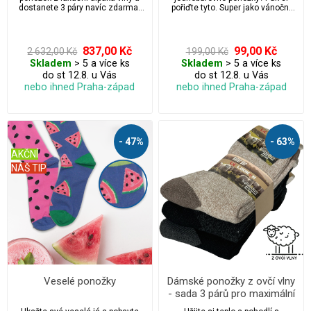
dostanete 3 páry navíc zdarma.
pořiďte tyto. Super jako vánoční
Celkem 12 párů – antibakteriální,
dárek!
prodyšné a maximálně pohodlné.
Ideální pro chladné dny, outdoor i
každodenní nošení.
837,00 Kč
99,00 Kč
2 632,00 Kč
199,00 Kč
Skladem
> 5 a více ks
Skladem
> 5 a více ks
do st 12.8. u Vás
do st 12.8. u Vás
nebo ihned Praha-západ
nebo ihned Praha-západ
- 47%
- 63%
AKČNÍ
NÁŠ TIP
Veselé ponožky
Dámské ponožky z ovčí vlny
- sada 3 párů pro maximální
teplo a pohodlí