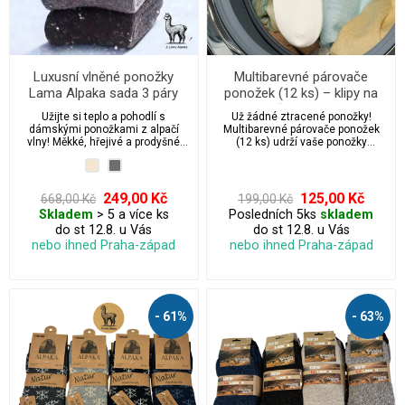
Luxusní vlněné ponožky
Multibarevné párovače
Lama Alpaka sada 3 páry
ponožek (12 ks) – klipy na
dámské
praní, sušení a organizaci
Užijte si teplo a pohodlí s
Už žádné ztracené ponožky!
dámskými ponožkami z alpačí
Multibarevné párovače ponožek
vlny! Měkké, hřejivé a prodyšné
(12 ks) udrží vaše ponožky
ponožky z přírodní alpačí vlny jsou
pohromadě během praní, sušení i
ideální pro chladné dny. Bez
skladování. Snadné použití,
stahovací gumy pro maximální
odolný materiál a barevné
komfort a volnou cirkulaci krve.
provedení pro lepší organizaci
249,00 Kč
125,00 Kč
668,00 Kč
199,00 Kč
Perfektní volba pro citlivou
vašeho šatníku.
Skladem
> 5 a více ks
Posledních 5ks
skladem
pokožku.
do st 12.8. u Vás
do st 12.8. u Vás
nebo ihned Praha-západ
nebo ihned Praha-západ
- 61%
- 63%