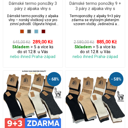
Dámské termo ponožky 3
Dámské termo ponožky 9 +
páry z alpaka vlny s
3 páry z alpaka vlny s
tradičním pleteným vzorem
tradičním pleteným vzorem
Dámské termo ponožky z alpaka
Termoponožky z alpaky 9+3 páry
vločky
vločky
vlny – norský vločkový vzor pro
zdarma se stylovým pleteným
zimní pohodlí. Objevte hřejivé
vzorem vločky. Jedinečná a
dámské ponožky z prémiové
zvýhodněná nabídka, která se
alpaka vlny s tradičním norským
neopakuje!
vzorem vloček. Ideální na
chladné zimní večery i jako
289,00 Kč
885,00 Kč
645,00 Kč
2 580,00 Kč
stylový vánoční dárek. Zaručené
Skladem
> 5 a více ks
Skladem
> 5 a více ks
teplo a pohodlí!
do st 12.8. u Vás
do st 12.8. u Vás
nebo ihned Praha-západ
nebo ihned Praha-západ
- 68%
- 58%