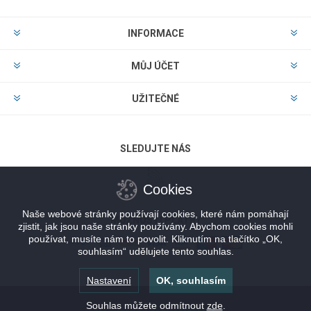
INFORMACE
MŮJ ÚČET
UŽITEČNÉ
SLEDUJTE NÁS
Cookies
Naše webové stránky používají cookies, které nám pomáhají
MOŽNOSTI PLATBY
zjistit, jak jsou naše stránky používány. Abychom cookies mohli
používat, musíte nám to povolit. Kliknutím na tlačítko „OK,
souhlasím“ udělujete tento souhlas.
Nastavení
OK, souhlasím
Souhlas můžete odmítnout
zde
.