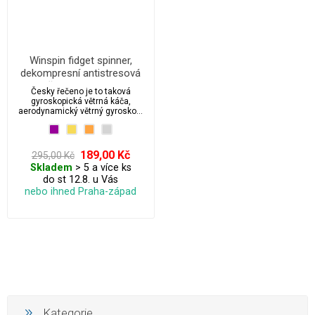
Winspin fidget spinner,
dekompresní antistresová
hračka Novinka 2021
Česky řečeno je to taková
gyroskopická větrná káča,
aerodynamický větrný gyroskop.
Jedná se o antistresovou hračku
která vás uklidní a procvičíte s ní
dýchání. Vhodné do kanceláře,
zapomenete na úzkost a
189,00 Kč
295,00 Kč
přestanete se svými špatnými
Skladem
> 5 a více ks
návyky jako je kouření ze stresu z
do st 12.8. u Vás
práce apod.
nebo ihned Praha-západ
Kategorie