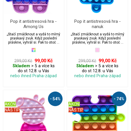
Pop it antistresová hra -
Pop it antistresová hra -
Among Us
nanuk
„Stačí zmáčknout a vydá to mírný
„Stačí zmáčknout a vydá to mírný
praskavý zvuk. Když poslední
praskavý zvuk. Když poslední
práskne, vyhrál si. Pak to otoč a
práskne, vyhrál si. Pak to otoč a
začni znovu! Nekonečně
začni znovu! Nekonečně
opakovaně použitelné a
opakovaně použitelné a
omyvatelné. Hračka Pop it je
omyvatelné. Hračka Pop it je
ideální pro úlevu od stresu a
ideální pro úlevu od stresu a
99,00 Kč
99,00 Kč
299,00 Kč
299,00 Kč
úzkosti, vhodná pro autisty.
úzkosti, vhodná pro autisty.
Skladem
> 5 a více ks
Skladem
> 5 a více ks
Přichytili jste někdy své děti nebo
Přichytili jste někdy své děti nebo
do st 12.8. u Vás
do st 12.8. u Vás
možná i sebe, když praskají
možná i sebe, když praskají
bublinkovou fólií přímo z krabice
bublinkovou fólií přímo z krabice
nebo ihned Praha-západ
nebo ihned Praha-západ
balíčku? Pak si zamilujete tuto
balíčku? Pak si zamilujete tuto
fidgetovou hračku pop it.
fidgetovou hračku pop it.
- 54%
- 74%
AKČNÍ
AKČNÍ
NÁŠ TIP
NÁŠ TIP