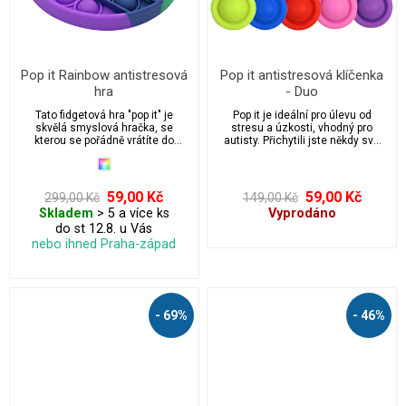
Pop it Rainbow antistresová
Pop it antistresová klíčenka
hra
- Duo
Tato fidgetová hra "pop it" je
Pop it je ideální pro úlevu od
skvělá smyslová hračka, se
stresu a úzkosti, vhodný pro
kterou se pořádně vrátíte do
autisty. Přichytili jste někdy své
dětství. Hračka Pop it je ideální pro
děti nebo možná i sebe, když
úlevu od stresu a úzkosti, vhodná
praskají bublinkovou fólií přímo z
pro autisty. Přichytili jste někdy
krabice balíčku? Pak si zamilujete
své děti nebo možná i sebe, když
pop it. „Stačí zmáčknout a vydá to
59,00 Kč
59,00 Kč
299,00 Kč
149,00 Kč
praskají bublinkovou fólií přímo z
mírný praskavý zvuk. Nekonečně
Skladem
> 5 a více ks
Vyprodáno
krabice balíčku? Pak si zamilujete
opakovaně použitelné a
do st 12.8. u Vás
tuto fidgetovou hračku pop it.
omyvatelné. Děti budou cool když
„Stačí zmáčknout a vydá to mírný
budou mít pop it na klíčích.
nebo ihned Praha-západ
praskavý zvuk. Když poslední
práskne, vyhrál si. Pak to otoč a
začni znovu! Nekonečně
opakovaně použitelné a
omyvatelné.
- 69%
- 46%