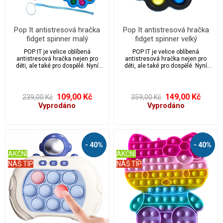
Pop It antistresová hračka
Pop It antistresová hračka
fidget spinner malý
fidget spinner velký
POP IT je velice oblíbená
POP IT je velice oblíbená
antistresová hračka nejen pro
antistresová hračka nejen pro
děti, ale také pro dospělé. Nyní
děti, ale také pro dospělé. Nyní
přinášíme tuto oblíbenou POP IT
přinášíme tuto oblíbenou POP IT
hračku také jako velký fidget
hračku také jako velký fidget
spinner. Praskání bublin zůstává,
spinner. Praskání bublin zůstává,
ale zároveň můžete hračku
ale zároveň můžete hračku
109,00 Kč
149,00 Kč
239,00 Kč
359,00 Kč
využívat jako rotující květ. Skvělá
využívat jako rotující květ. Skvělá
Vyprodáno
Vyprodáno
úleva od stresu.
úleva od stresu.
- 40%
- 40%
AKČNÍ
AKČNÍ
NÁŠ TIP
NÁŠ TIP