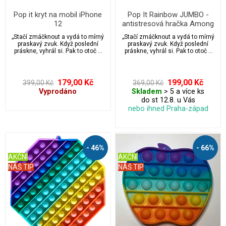
Pop it kryt na mobil iPhone
Pop It Rainbow JUMBO -
12
antistresová hračka Among
Us 2
„Stačí zmáčknout a vydá to mírný
„Stačí zmáčknout a vydá to mírný
praskavý zvuk. Když poslední
praskavý zvuk. Když poslední
práskne, vyhrál si. Pak to otoč a
práskne, vyhrál si. Pak to otoč a
začni znovu! Nekonečně
začni znovu! Nekonečně
opakovaně použitelné a
opakovaně použitelné a
omyvatelné. Hračka Pop it je
omyvatelné. Hračka Pop it je
ideální pro úlevu od stresu a
ideální pro úlevu od stresu a
179,00 Kč
199,00 Kč
399,00 Kč
369,00 Kč
úzkosti, vhodná pro autisty.
úzkosti, vhodná pro autisty.
Vyprodáno
Skladem
> 5 a více ks
Přichytili jste někdy své děti nebo
Přichytili jste někdy své děti nebo
do st 12.8. u Vás
možná i sebe, když praskají
možná i sebe, když praskají
bublinkovou fólií přímo z krabice
bublinkovou fólií přímo z krabice
nebo ihned Praha-západ
balíčku? Pak si zamilujete tuto
balíčku? Pak si zamilujete tuto
fidgetovou hračku pop it.
fidgetovou hračku pop it.
- 46%
- 66%
AKČNÍ
AKČNÍ
NÁŠ TIP
NÁŠ TIP