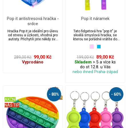
Pop it antistresová hračka -
Pop it náramek
srdce
Hračka Pop it je ideální pro úlevu
Tato fidgetová hra "pop it" je
od stresu a úzkosti, vhodná pro
skvělá smyslová hračka, se
autisty. Přichytili jste někdy své
kterou se pořádně vrátíte do
děti nebo možná i sebe, když
dětství. Hračka Pop it je ideální pro
praskají bublinkovou fólií přímo z
úlevu od stresu a úzkosti, vhodná
krabice balíčku? Pak si zamilujete
pro autisty. Přichytili jste někdy
tuto fidgetovou hračku pop it.
své děti nebo možná i sebe, když
99,00 Kč
89,00 Kč
289,00 Kč
199,00 Kč
„Stačí zmáčknout a vydá to mírný
praskají bublinkovou fólií přímo z
Vyprodáno
Skladem
> 5 a více ks
praskavý zvuk. Když poslední
krabice balíčku? Pak si zamilujete
do st 12.8. u Vás
práskne, vyhrál si. Pak to otoč a
tuto fidgetovou hračku pop it.
začni znovu! Nekonečně
„Stačí zmáčknout a vydá to mírný
nebo ihned Praha-západ
opakovaně použitelné a
praskavý zvuk. Když poslední
omyvatelné.
práskne, vyhrál si. Pak to otoč a
začni znovu! Nekonečně
opakovaně použitelné a
omyvatelné.
- 80%
- 60%
AKČNÍ
NÁŠ TIP