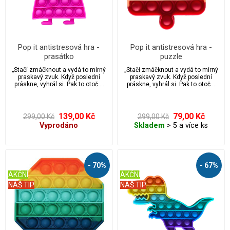
Pop it antistresová hra -
Pop it antistresová hra -
prasátko
puzzle
„Stačí zmáčknout a vydá to mírný
„Stačí zmáčknout a vydá to mírný
praskavý zvuk. Když poslední
praskavý zvuk. Když poslední
práskne, vyhrál si. Pak to otoč a
práskne, vyhrál si. Pak to otoč a
začni znovu! Nekonečně
začni znovu! Nekonečně
opakovaně použitelné a
opakovaně použitelné a
omyvatelné. Hračka Pop it je
omyvatelné. Hračka Pop it je
ideální pro úlevu od stresu a
ideální pro úlevu od stresu a
139,00 Kč
79,00 Kč
299,00 Kč
299,00 Kč
úzkosti, vhodná pro autisty.
úzkosti, vhodná pro autisty.
Vyprodáno
Skladem
> 5 a více ks
Přichytili jste někdy své děti nebo
Přichytili jste někdy své děti nebo
možná i sebe, když praskají
možná i sebe, když praskají
bublinkovou fólií přímo z krabice
bublinkovou fólií přímo z krabice
balíčku? Pak si zamilujete tuto
balíčku? Pak si zamilujete tuto
fidgetovou hračku pop it.
fidgetovou hračku pop it.
- 70%
- 67%
AKČNÍ
AKČNÍ
NÁŠ TIP
NÁŠ TIP