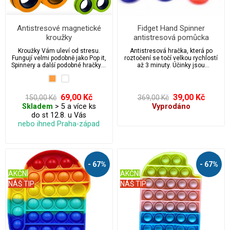
Antistresové magnetické
Fidget Hand Spinner
kroužky
antistresová pomůcka
Kroužky Vám uleví od stresu.
Antistresová hračka, která po
Fungují velmi podobně jako Pop it,
roztočení se točí velkou rychlostí
Spinnery a další podobné hračky s
až 3 minuty. Účinky jsou
kterými jsme se potkali v
uvolňující a rozptylující od
minulosti.
každodenního stresu.
69,00 Kč
39,00 Kč
150,00 Kč
369,00 Kč
Skladem
> 5 a více ks
Vyprodáno
do st 12.8. u Vás
nebo ihned Praha-západ
- 67%
- 67%
AKČNÍ
AKČNÍ
NÁŠ TIP
NÁŠ TIP