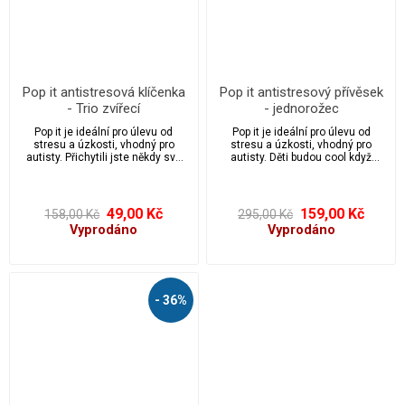
Pop it antistresová klíčenka
Pop it antistresový přívěsek
- Trio zvířecí
- jednorožec
Pop it je ideální pro úlevu od
Pop it je ideální pro úlevu od
stresu a úzkosti, vhodný pro
stresu a úzkosti, vhodný pro
autisty. Přichytili jste někdy své
autisty. Děti budou cool když
děti nebo možná i sebe, když
budou mít pop it na klíčích či
praskají bublinkovou fólií přímo z
batohu nebo penálu. Přichytili jste
krabice balíčku? Pak si zamilujete
někdy své děti nebo možná i
pop it. „Stačí zmáčknout a vydá to
sebe, když praskají bublinkovou
49,00 Kč
159,00 Kč
158,00 Kč
295,00 Kč
mírný praskavý zvuk. Nekonečně
fólií přímo z krabice balíčku? Pak
Vyprodáno
Vyprodáno
opakovaně použitelné a
si zamilujete pop it. „Stačí
omyvatelné. Děti budou cool když
zmáčknout a vydá to mírný
budou mít pop it na klíčích.
praskavý zvuk. Nekonečně
opakovaně použitelné a
omyvatelné.
- 36%