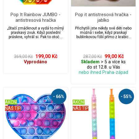
Pop It Rainbow JUMBO -
Pop it antistresová hračka -
antistresová hračka
jablko
šestiúhelník
„Stačí zmáčknout a vydá to mírný
Přichytili jste někdy své děti nebo
praskavý zvuk. Když poslední
možná i sebe, když praskají
práskne, vyhrál si. Pak to otoč a
bublinkovou fólií přímo z krabice
začni znovu! Nekonečně
balíčku? Pak si zamilujete tuto
opakovaně použitelné a
fidgetovou hračku pop it. „Stačí
omyvatelné. Hračka Pop it je
zmáčknout a vydá to mírný
ideální pro úlevu od stresu a
praskavý zvuk. Když poslední
199,00 Kč
99,00 Kč
369,00 Kč
287,00 Kč
úzkosti, vhodná pro autisty.
práskne, vyhrál si. Pak to otoč a
Vyprodáno
Skladem
> 5 a více ks
Přichytili jste někdy své děti nebo
začni znovu! Nekonečně
do st 12.8. u Vás
možná i sebe, když praskají
opakovaně použitelné a
bublinkovou fólií přímo z krabice
omyvatelné. Hračka Pop it je
nebo ihned Praha-západ
balíčku? Pak si zamilujete tuto
ideální pro úlevu od stresu a
fidgetovou hračku pop it.
úzkosti, vhodná pro autisty.
- 66%
- 55%
AKČNÍ
AKČNÍ
NÁŠ TIP
NÁŠ TIP