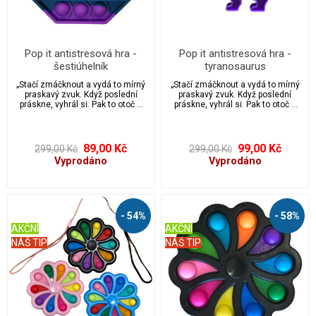
Pop it antistresová hra -
Pop it antistresová hra -
šestiúhelník
tyranosaurus
„Stačí zmáčknout a vydá to mírný
„Stačí zmáčknout a vydá to mírný
praskavý zvuk. Když poslední
praskavý zvuk. Když poslední
práskne, vyhrál si. Pak to otoč a
práskne, vyhrál si. Pak to otoč a
začni znovu! Nekonečně
začni znovu! Nekonečně
opakovaně použitelné a
opakovaně použitelné a
omyvatelné. Hračka Pop it je
omyvatelné. Hračka Pop it je
ideální pro úlevu od stresu a
ideální pro úlevu od stresu a
89,00 Kč
99,00 Kč
299,00 Kč
299,00 Kč
úzkosti, vhodná pro autisty.
úzkosti, vhodná pro autisty.
Vyprodáno
Vyprodáno
Přichytili jste někdy své děti nebo
Přichytili jste někdy své děti nebo
možná i sebe, když praskají
možná i sebe, když praskají
bublinkovou fólií přímo z krabice
bublinkovou fólií přímo z krabice
balíčku? Pak si zamilujete tuto
balíčku? Pak si zamilujete tuto
fidgetovou hračku pop it.
fidgetovou hračku pop it.
- 54%
- 58%
AKČNÍ
AKČNÍ
NÁŠ TIP
NÁŠ TIP