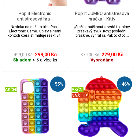
Pop it Electronic
Pop It JUMBO antistresová
antistresová hra -
hračka - Kitty
kosmonaut
Novinka na našem trhu Pop it
„Stačí zmáčknout a vydá to mírný
Electronic Game. Objevte herní
praskavý zvuk. Když poslední
konzoli která stimuluje reaktivitu
práskne, vyhrál si. Pak to otoč a
a soustředění vašeho dítěte.
začni znovu! Nekonečně
Herní konzole má tvar gamepadu
opakovaně použitelné a
a je vybavena bublinami, které lze
omyvatelné. Hračka Pop it je
mačkat, a představuje tak
ideální pro úlevu od stresu a
299,00 Kč
229,00 Kč
499,00 Kč
379,00 Kč
zábavnou alternativu k tradičním
úzkosti, vhodná pro autisty.
Skladem
> 5 a více ks
Vyprodáno
videohrám.
Přichytili jste někdy své děti nebo
možná i sebe, když praskají
bublinkovou fólií přímo z krabice
balíčku? Pak si zamilujete tuto
fidgetovou hračku pop it.
- 55%
- 46%
AKČNÍ
AKČNÍ
NÁŠ TIP