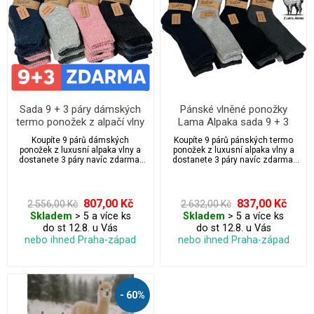
Sada 9 + 3 páry dámských
Pánské vlněné ponožky
termo ponožek z alpačí vlny
Lama Alpaka sada 9 + 3
- jemné pastelové barvy
páry
Koupíte 9 párů dámských
Koupíte 9 párů pánských termo
ponožek z luxusní alpaka vlny a
ponožek z luxusní alpaka vlny a
dostanete 3 páry navíc zdarma.
dostanete 3 páry navíc zdarma.
Celkem 12 párů – antibakteriální,
Celkem 12 párů – antibakteriální,
prodyšné a maximálně pohodlné.
prodyšné a maximálně pohodlné.
Ideální pro chladné dny, outdoor i
Ideální pro chladné dny, outdoor i
každodenní nošení. Bez
každodenní nošení.
807,00 Kč
837,00 Kč
2 556,00 Kč
2 632,00 Kč
stahovací gumy pro maximální
Skladem
> 5 a více ks
Skladem
> 5 a více ks
komfort a volnou cirkulaci krve.
do st 12.8. u Vás
do st 12.8. u Vás
nebo ihned Praha-západ
nebo ihned Praha-západ
- 60%