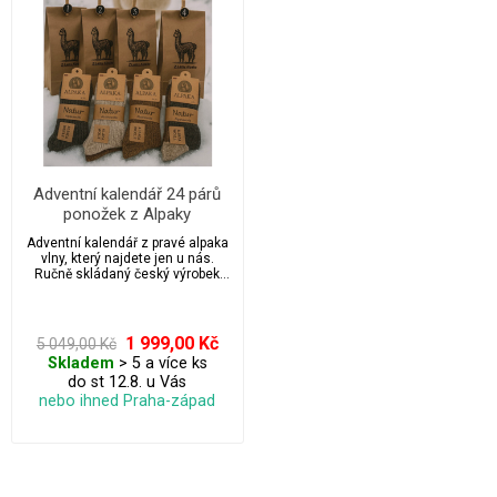
Adventní kalendář 24 párů
ponožek z Alpaky
Adventní kalendář z pravé alpaka
vlny, který najdete jen u nás.
Ručně skládaný český výrobek
ukrytý v přírodních 24x kraftových
balíčcích – uvnitř je 24 párů
prémiových ponožek z alpaky v
různých barvách a vzorech. Na
1 999,00 Kč
5 049,00 Kč
výběr máte pánskou nebo
Skladem
> 5 a více ks
dámskou verzi a dvě velikostní
do st 12.8. u Vás
sady, přičemž kalendář vychází
výrazně výhodněji, než kdybyste
nebo ihned Praha-západ
si všechny ponožky kupovali
zvlášť.