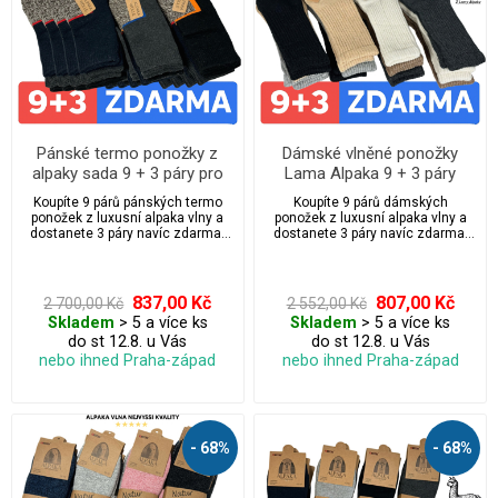
Pánské termo ponožky z
Dámské vlněné ponožky
alpaky sada 9 + 3 páry pro
Lama Alpaka 9 + 3 páry
outdoorové aktivity
Koupíte 9 párů pánských termo
Koupíte 9 párů dámských
ponožek z luxusní alpaka vlny a
ponožek z luxusní alpaka vlny a
dostanete 3 páry navíc zdarma.
dostanete 3 páry navíc zdarma.
Celkem 12 párů – antibakteriální,
Celkem 12 párů – antibakteriální,
prodyšné a maximálně pohodlné.
prodyšné a maximálně pohodlné.
Ideální pro chladné dny, outdoor i
Ideální pro chladné dny, outdoor i
každodenní nošení.
každodenní nošení. Bez
837,00 Kč
807,00 Kč
2 700,00 Kč
2 552,00 Kč
stahovací gumy pro maximální
Skladem
> 5 a více ks
Skladem
> 5 a více ks
komfort a volnou cirkulaci krve.
do st 12.8. u Vás
do st 12.8. u Vás
nebo ihned Praha-západ
nebo ihned Praha-západ
- 68%
- 68%