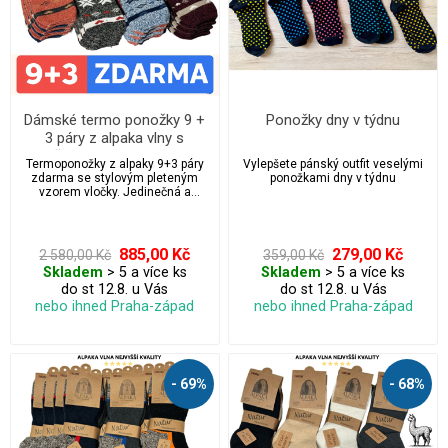
Dámské termo ponožky 9 +
Ponožky dny v týdnu
3 páry z alpaka vlny s
tradičním pleteným vzorem
Termoponožky z alpaky 9+3 páry
Vylepšete pánský outfit veselými
vločky
zdarma se stylovým pleteným
ponožkami dny v týdnu
vzorem vločky. Jedinečná a
zvýhodněná nabídka, která se
neopakuje!
885,00 Kč
279,00 Kč
2 580,00 Kč
359,00 Kč
Skladem
> 5 a více ks
Skladem
> 5 a více ks
do st 12.8. u Vás
do st 12.8. u Vás
nebo ihned Praha-západ
nebo ihned Praha-západ
- 69%
- 68%