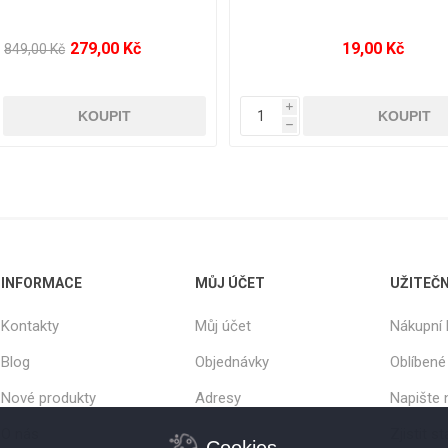
79,00 Kč
135,00 Kč
299,00
i
i
h
h
INFORMACE
MŮJ ÚČET
UŽITEČ
Kontakty
Můj účet
Nákupní 
Blog
Objednávky
Oblíbené
Nové produkty
Adresy
Napište
O nás
Zjistit s