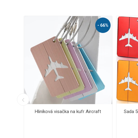
- 67%
kových visaček na kufr
Reflexní pásek
Aircraft