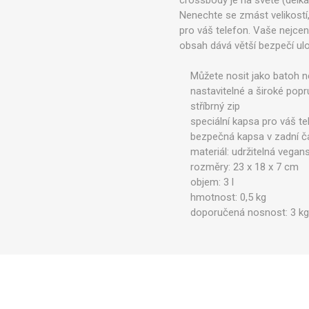
crossbody je na světě (délk
Nenechte se zmást velikostí,
pro váš telefon. Vaše nejcen
obsah dává větší bezpečí u
Můžete nosit jako batoh n
nastavitelné a široké popr
stříbrný zip
speciální kapsa pro váš te
bezpečná kapsa v zadní čá
materiál: udržitelná vegans
rozměry: 23 x 18 x 7 cm
objem: 3 l
hmotnost: 0,5 kg
doporučená nosnost: 3 k