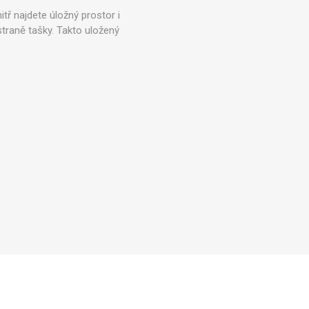
Zobrazit více
tř najdete úložný prostor i
traně tašky. Takto uložený