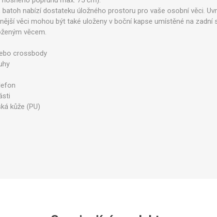
a nosného popruhu max. 75 cm).
 batoh nabízí dostateku úložného prostoru pro vaše osobní věci. Uvni
nější věci mohou být také uloženy v boční kapse umístěné na zadní s
loženým věcem.
ebo crossbody
Legíny
uhy
lefon
sti
ká kůže (PU)
g