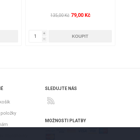
199,00 Kč
249,00 Kč
 Kč
395,00 Kč
i
h
NÉ
SLEDUJTE NÁS
košík
 položky
MOŽNOSTI PLATBY
 nám
tav objednávky