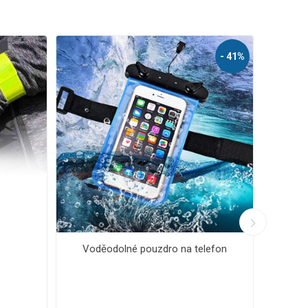
- 3
 lankový TSA kódový
Bezpečnostní lankový TSA kódový
zámek
zámek ROCK