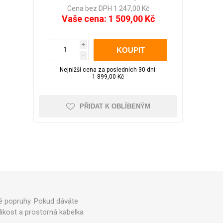
LED pásky
Večerní zahrada
Aku nůžky na větve
pro WC
Cena bez DPH 1 247,00 Kč
Obrazy
Vaše cena:
1 509,00 Kč
Sluneční brýle
Školní potřeby
i
h
Foto doplňky a
Nejnižší cena za posledních 30 dní:
Kufry odolné
Kufry dle objemu
příslušenství
1 899,00 Kč
30 - 50 litrů
51 - 80 litrů
PŘIDAT K OBLÍBENÝM
81 - 110 litrů
Zobrazit více
Čepice, beranice
Trička
Pánská
Kufry značkové
Dámská
Cuties and Pals
lé popruhy. Pokud dáváte
D&N
likost a prostorná kabelka
MEMBER'S