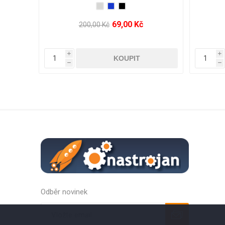
279,00 Kč
19,00 Kč
Kč
i
h
Odběr novinek