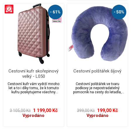
- 61%
- 50%
Cestovní kufr skořepinový
Cestovní polštářek šíjový
velký - L050
Cestovní kufr vám vydrží mnoho
Cestovní polštářek ve tvaru
let a to i díky tomu, že k tomuto
podkovy je nepostradatelný
kufru poskytujeme všechny
pomocník na cesty do letadla,
náhradní díly v případě, že dojde k
auta …
jakékoliv nehodě. Kufr je v
moderním designu super na
dovolenou nebo pracovní cestu.
1 199,00 Kč
199,00 Kč
3 105,00 Kč
399,00 Kč
Vyprodáno
Vyprodáno