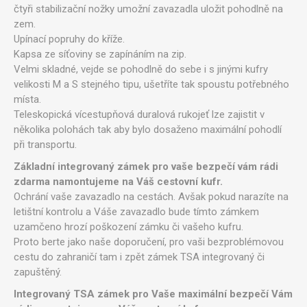
čtyři stabilizační nožky umožní zavazadla uložit pohodlně na
zem.
Upínací popruhy do kříže.
Kapsa ze síťoviny se zapínáním na zip.
Velmi skladné, vejde se pohodlně do sebe i s jinými kufry
velikosti M a S stejného tipu, ušetříte tak spoustu potřebného
místa.
Teleskopická vícestupňová duralová rukojeť lze zajistit v
několika polohách tak aby bylo dosaženo maximální pohodlí
při transportu.
Základní integrovaný zámek pro vaše bezpečí vám rádi
zdarma namontujeme na Váš cestovní kufr.
Ochrání vaše zavazadlo na cestách. Avšak pokud narazíte na
letištní kontrolu a Váše zavazadlo bude tímto zámkem
uzamčeno hrozí poškození zámku či vašeho kufru.
Proto berte jako naše doporučení, pro vaši bezproblémovou
cestu do zahraničí tam i zpět zámek TSA integrovaný či
zapuštěný.
Integrovaný TSA zámek pro Vaše maximální bezpečí Vám