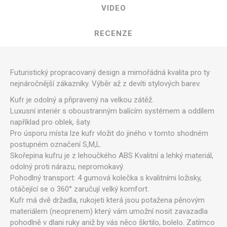
VIDEO
RECENZE
Futuristický propracovaný design a mimořádná kvalita pro ty
nejnáročnější zákazníky. Výběr až z devíti stylových barev.
Kufr je odolný a připravený na velkou zátěž.
Luxusní interiér s oboustranným balícím systémem a oddílem
například pro oblek, šaty.
Pro úsporu místa lze kufr vložit do jiného v tomto shodném
postupném označení S,M,L.
Skořepina kufru je z lehoučkého ABS Kvalitní a lehký materiál,
odolný proti nárazu, nepromokavý.
Pohodlný transport: 4 gumová kolečka s kvalitními ložisky,
otáčející se o 360° zaručují velký komfort.
Kufr má dvě držadla, rukojeti která jsou potažena pěnovým
materiálem (neoprenem) který vám umožní nosit zavazadla
pohodlně v dlani ruky aniž by vás něco škrtilo, bolelo. Zatímco