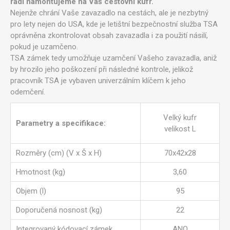
rádi namontujeme na Váš cestovní kufr.
Nejenže chrání Vaše zavazadlo na cestách, ale je nezbytný
pro lety nejen do USA, kde je letištní bezpečnostní služba TSA
oprávněna zkontrolovat obsah zavazadla i za použití násilí,
pokud je uzamčeno.
TSA zámek tedy umožňuje uzamčení Vašeho zavazadla, aniž
by hrozilo jeho poškození při následné kontrole, jelikož
pracovník TSA je vybaven univerzálním klíčem k jeho
odemčení.
Velký kufr
Parametry a specifikace:
velikost L
Rozměry (cm) (V x Š x H)
70x42x28
Hmotnost (kg)
3,60
Objem (l)
95
Doporučená nosnost (kg)
22
Integrovaný kódovací zámek
ANO