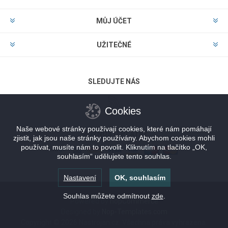
MŮJ ÚČET
UŽITEČNÉ
SLEDUJTE NÁS
Cookies
Naše webové stránky používají cookies, které nám pomáhají
MOŽNOSTI PLATBY
zjistit, jak jsou naše stránky používány. Abychom cookies mohli
používat, musíte nám to povolit. Kliknutím na tlačítko „OK,
souhlasím“ udělujete tento souhlas.
Nastavení
OK, souhlasím
Souhlas můžete odmítnout
zde
.
Powered by
nopCommerce
Designed by
Nop-Templates.com
Copyright © 2026 Nastrojan.cz. Všechna práva vyhrazena.