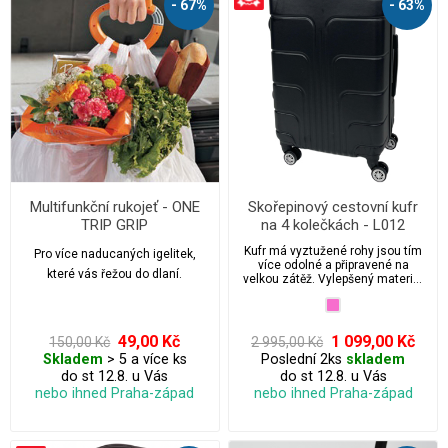
- 67%
- 63%
Multifunkční rukojeť - ONE
Skořepinový cestovní kufr
TRIP GRIP
na 4 kolečkách - L012
Kufr má vyztužené rohy jsou tím
Pro více naducaných igelitek,
více odolné a připravené na
které vás řežou do dlaní.
velkou zátěž. Vylepšený materiál
ABS, tvarovaný, vyztužený,
žebrované tělo kufru, které odolá
tlaku 120 kg, díky čemuž kufr
přežije i v těch nejtěžších
49,00 Kč
1 099,00 Kč
150,00 Kč
2 995,00 Kč
podmínkách. Výhodná cena kufru
Skladem
> 5 a více ks
Poslední 2ks
skladem
s možností kdykoliv zakoupit
do st 12.8. u Vás
do st 12.8. u Vás
levné náhradní díly.
nebo ihned Praha-západ
nebo ihned Praha-západ