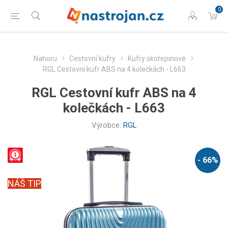
0
Nahoru
Cestovní kufry
Kufry skořepinové
RGL Cestovní kufr ABS na 4 kolečkách - L663
RGL Cestovní kufr ABS na 4
kolečkách - L663
Výrobce:
RGL
- 66%
NÁŠ TIP