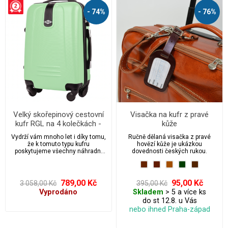
- 74%
- 76%
Velký skořepinový cestovní
Visačka na kufr z pravé
kufr RGL na 4 kolečkách -
kůže
L910
Vydrží vám mnoho let i díky tomu,
Ručně dělaná visačka z pravé
že k tomuto typu kufru
hovězí kůže je ukázkou
poskytujeme všechny náhradní
dovednosti českých rukou.
díly v případě, že dojde k jakékoliv
nehodě.
789,00 Kč
95,00 Kč
3 058,00 Kč
395,00 Kč
Vyprodáno
Skladem
> 5 a více ks
do st 12.8. u Vás
nebo ihned Praha-západ