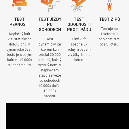
TEST
TEST JÍZDY
TEST
TEST ZIPŮ
PEVNOSTI
PO
ODOLNOSTI
Testuje se
SCHODECH
PROTI PÁDU
Naplněný kufr
životnost a
visí staticky po
Test
Plný kufr
odolnost proti
dobu 3 dnů, v
dynamický, při
spadne 3x
oděru, otěru.
dynamické části
kterém kufr
volným pádem
testu je s plným
zdolal 20 000
z výšky 1m na
kufrem 10 000x
schodů, každý
beton.
prudce trhnuto.
vysoký 8cm. V
naplněném
stavu se veze
po schodech
10 000x dolů a
10 000x
nahoru.