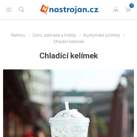
0
Nahoru
Dům, zahrada a hobby
Kuchyňské potřeby
Chladící kelímek
Chladící kelímek