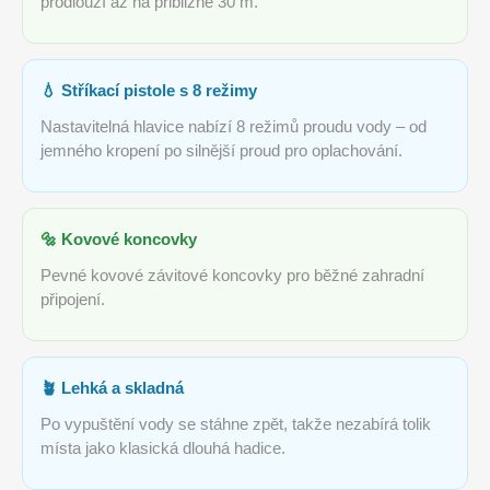
prodlouží až na přibližně 30 m.
💧 Stříkací pistole s 8 režimy
Nastavitelná hlavice nabízí 8 režimů proudu vody – od
jemného kropení po silnější proud pro oplachování.
🔩 Kovové koncovky
Pevné kovové závitové koncovky pro běžné zahradní
připojení.
🪴 Lehká a skladná
Po vypuštění vody se stáhne zpět, takže nezabírá tolik
místa jako klasická dlouhá hadice.