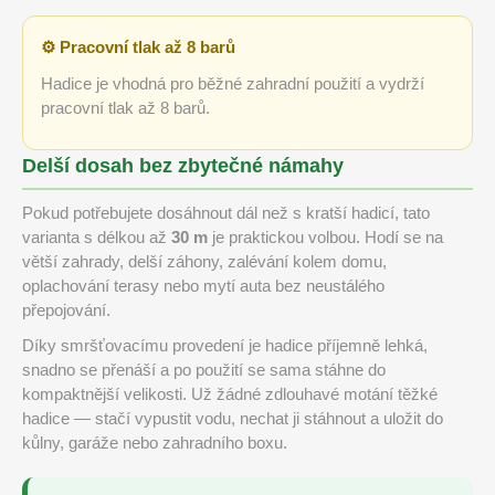
⚙️ Pracovní tlak až 8 barů
Hadice je vhodná pro běžné zahradní použití a vydrží
pracovní tlak až 8 barů.
Delší dosah bez zbytečné námahy
Pokud potřebujete dosáhnout dál než s kratší hadicí, tato
varianta s délkou až
30 m
je praktickou volbou. Hodí se na
větší zahrady, delší záhony, zalévání kolem domu,
oplachování terasy nebo mytí auta bez neustálého
přepojování.
Díky smršťovacímu provedení je hadice příjemně lehká,
snadno se přenáší a po použití se sama stáhne do
kompaktnější velikosti. Už žádné zdlouhavé motání těžké
hadice — stačí vypustit vodu, nechat ji stáhnout a uložit do
kůlny, garáže nebo zahradního boxu.