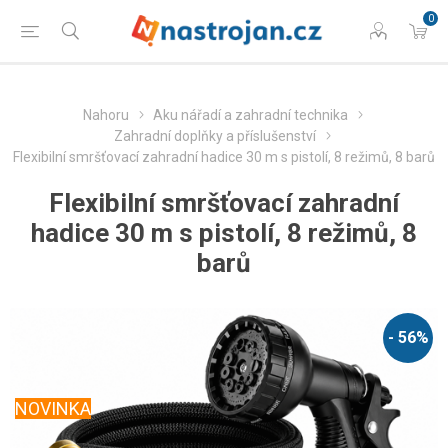
0
Nahoru
Aku nářadí a zahradní technika
Zahradní doplňky a příslušenství
Flexibilní smršťovací zahradní hadice 30 m s pistolí, 8 režimů, 8 barů
Flexibilní smršťovací zahradní
hadice 30 m s pistolí, 8 režimů, 8
barů
- 56%
NOVINKA