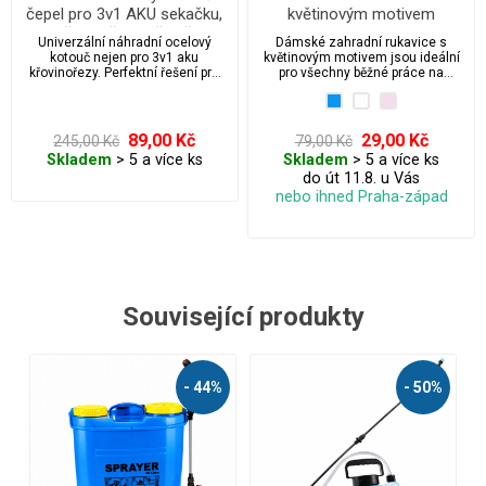
čepel pro 3v1 AKU sekačku,
květinovým motivem
křovinořez, vyžínač
Univerzální náhradní ocelový
Dámské zahradní rukavice s
kotouč nejen pro 3v1 aku
květinovým motivem jsou ideální
křovinořezy. Perfektní řešení pro
pro všechny běžné práce na
sekání trávy, náletů i tvrdších a
zahradě. Jsou lehké, prodyšné, s
silnějších větví.
protiskluzovou latexovou úpravou
pro jistý úchop a elastickým
zakončením pro pohodlné nošení.
89,00 Kč
29,00 Kč
245,00 Kč
79,00 Kč
K dispozici ve třech barevných
Skladem
> 5 a více ks
Skladem
> 5 a více ks
variantách.
do út 11.8. u Vás
nebo ihned Praha-západ
Související produkty
- 50%
- 50%
- 39