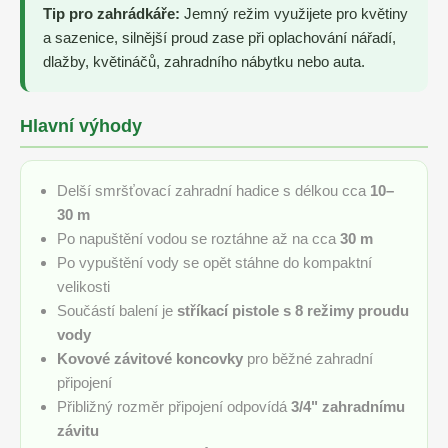
Tip pro zahrádkáře:
Jemný režim využijete pro květiny
a sazenice, silnější proud zase při oplachování nářadí,
dlažby, květináčů, zahradního nábytku nebo auta.
Hlavní výhody
Delší smršťovací zahradní hadice s délkou cca
10–
30 m
Po napuštění vodou se roztáhne až na cca
30 m
Po vypuštění vody se opět stáhne do kompaktní
velikosti
Součástí balení je
stříkací pistole s 8 režimy proudu
vody
Kovové závitové koncovky
pro běžné zahradní
připojení
Přibližný rozměr připojení odpovídá
3/4" zahradnímu
závitu