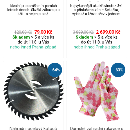
3v1 s příslušenstvím a
Ideální pro osvěžení v parních
Nejvýkonnější aku křovinořez 3v1
displejem - 2x baterie 88V +
letních dnech. Skvělá zábava pro
s příslušenstvím – Sekačka,
1x žací struna + 1x žací
děti - a nejen pro ně.
vyžínač a křovinořez v jednom.
Výkonná 88V baterie, hliníková
čepel + 1x kotouč
teleskopická rukojeť, nastavitelný
úhel sečení, digitální displej a dvě
baterie v balení. Lehký a vhodný i
79,00 Kč
2 699,00 Kč
120,00 Kč
3 899,00 Kč
pro ženy a seniory. Ideální volba
Skladem
> 5 a více ks
Skladem
> 5 a více ks
pro perfektní údržbu zahrady!
do út 11.8. u Vás
do út 11.8. u Vás
nebo ihned Praha-západ
nebo ihned Praha-západ
- 64%
- 63%
Náhradní ocelový kotouč
Dámské zahradní rukavice s