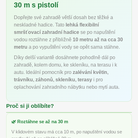
30 m s pistolí
Dopřejte své zahradě větší dosah bez těžké a
neskladné hadice. Tato
lehká flexibilní
smršťovací zahradní hadice
se po napuštění
vodou roztáhne z přibližně
10 metru až na cca 30
metru
a po vypuštění vody se opět sama stáhne.
Díky delší variantě dosáhnete pohodlně dál po
zahradě, kolem domu, ke skleníku, na terasu i k
autu. Ideální pomocník pro
zalévání květin,
trávníku, záhonů, skleníku, terasy
i pro
oplachování zahradního nábytku nebo mytí auta.
Proč si ji oblíbíte?
🌿 Roztáhne se až na 30 m
V klidovém stavu má cca 10 m, po napuštění vodou se