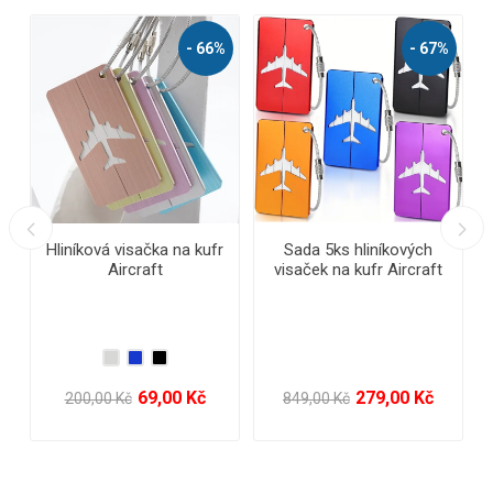
- 67%
Sada 5ks hliníkových
Reflexní pásek
Vo
visaček na kufr Aircraft
279,00 Kč
19,00 Kč
849,00 Kč