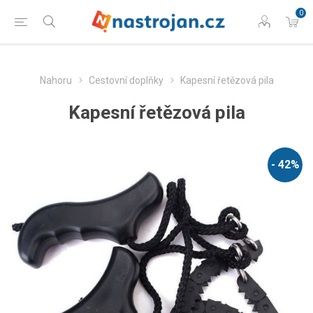
0
Nahoru
Cestovní doplňky
Kapesní řetězová pila
Kapesní řetězová pila
- 42%