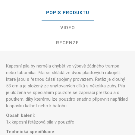
POPIS PRODUKTU
VIDEO
RECENZE
Kapesní pila by neměla chybět ve výbavě žádného trampa
nebo táborníka. Pila se skládá ze dvou plastových rukojetí,
které jsou s řeznou částí spojeny provazem. Řetěz je dlouhý
53 cm a je složený ze snýtovaných dílků s několika zuby. Pila
je uložena ve speciálním pouzdře se zapínací přezkou a s
poutkem, díky kterému lze pouzdro snadno připevnit například
k opasku kalhot nebo k batohu.
Obsah balení:
1x kapesní řetězová pila v pouzdře
Technická specifikace: