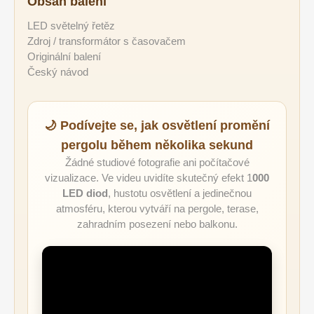
Obsah balení
LED světelný řetěz
Zdroj / transformátor s časovačem
Originální balení
Český návod
🌙 Podívejte se, jak osvětlení promění
pergolu během několika sekund
Žádné studiové fotografie ani počítačové
vizualizace. Ve videu uvidíte skutečný efekt 1
000
LED diod
, hustotu osvětlení a jedinečnou
atmosféru, kterou vytváří na pergole, terase,
zahradním posezení nebo balkonu.