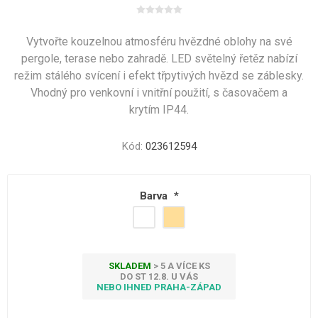
Vytvořte kouzelnou atmosféru hvězdné oblohy na své
pergole, terase nebo zahradě. LED světelný řetěz nabízí
režim stálého svícení i efekt třpytivých hvězd se záblesky.
Vhodný pro venkovní i vnitřní použití, s časovačem a
krytím IP44.
Kód:
023612594
Barva
*
SKLADEM
> 5 A VÍCE KS
DO ST 12.8. U VÁS
NEBO IHNED PRAHA-ZÁPAD