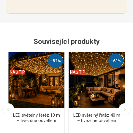
Související produkty
%
- 61%
- 46%
NÁŠ TIP
NÁŠ TIP
N
LED světelný řetěz 40 m
LED světelný řetěz 60 m
– hvězdné osvětlení
– hvězdné osvětlení
pergoly a zahrady | 2000
pergoly a zahrady | 3000
LED s třpytem hvězd |
LED s třpytem hvězd |