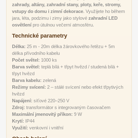
zahrady, altány, zahradní stany, ploty, keře, stromy,
vstupy do domu i zimní dekorace
. Využijete ho během
jara, léta, podzimu i zimy jako stylové
zahradní LED
osvětlení
pro útulnou večerní atmosféru.
Technické parametry
Délka:
25 m - 20m délka žárovkového řetězu + 5m
délka přívodního kabelu
Počet světel:
1000 ks
Barva světel:
teplá bílá + třpyt hvězd / studená bílá +
třpyt hvězd
Barva kabelu:
zelená
Režimy svícení:
2 – stálé svícení nebo efekt třpytivých
hvězd
Napájení:
síťové 220–250 V
Zdroj:
transformátor s integrovaným časovačem
Maximální jmenovitý příkon:
9 W
Krytí:
IP44
Využití:
venkovní i vnitřní