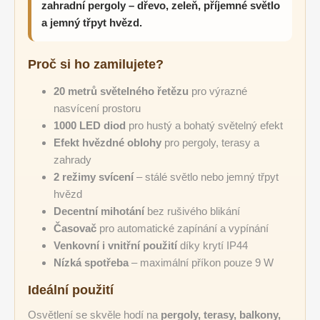
zahradní pergoly – dřevo, zeleň, příjemné světlo
a jemný třpyt hvězd.
Proč si ho zamilujete?
20 metrů světelného řetězu
pro výrazné
nasvícení prostoru
1000 LED diod
pro hustý a bohatý světelný efekt
Efekt hvězdné oblohy
pro pergoly, terasy a
zahrady
2 režimy svícení
– stálé světlo nebo jemný třpyt
hvězd
Decentní mihotání
bez rušivého blikání
Časovač
pro automatické zapínání a vypínání
Venkovní i vnitřní použití
díky krytí IP44
Nízká spotřeba
– maximální příkon pouze 9 W
Ideální použití
Osvětlení se skvěle hodí na
pergoly, terasy, balkony,