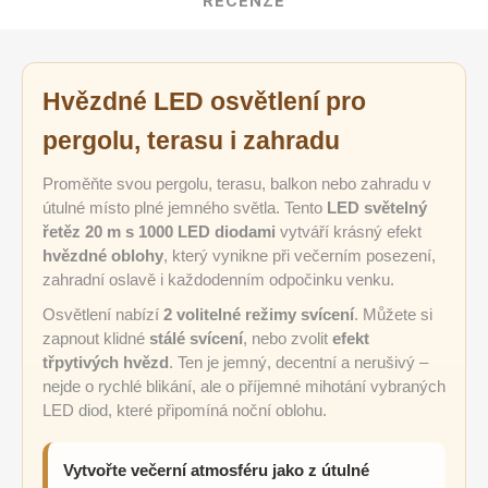
RECENZE
Hvězdné LED osvětlení pro
pergolu, terasu i zahradu
Proměňte svou pergolu, terasu, balkon nebo zahradu v
útulné místo plné jemného světla. Tento
LED světelný
řetěz 20 m s 1000 LED diodami
vytváří krásný efekt
hvězdné oblohy
, který vynikne při večerním posezení,
zahradní oslavě i každodenním odpočinku venku.
Osvětlení nabízí
2 volitelné režimy svícení
. Můžete si
zapnout klidné
stálé svícení
, nebo zvolit
efekt
třpytivých hvězd
. Ten je jemný, decentní a nerušivý –
nejde o rychlé blikání, ale o příjemné mihotání vybraných
LED diod, které připomíná noční oblohu.
Vytvořte večerní atmosféru jako z útulné