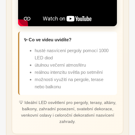
✨ Co ve videu uvidíte?
husté nasvícení pergoly pomocí 1000
LED diod
útulnou večerní atmosféru
reálnou intenzitu světla po setmění
možnosti využití na pergole, terase
nebo balkonu
💡 Ideální LED osvětlení pro pergoly, terasy, altány,
balkony, zahradní posezení, svatební dekorace,
venkovní oslavy i celoroční dekorativní nasvícení
zahrady.