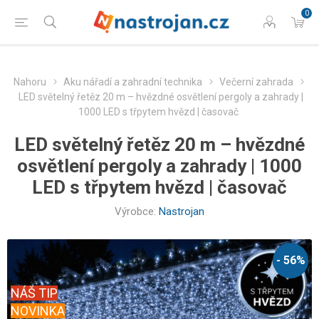
0
Nahoru
Aku nářadí a zahradní technika
Večerní zahrada
LED světelný řetěz 20 m – hvězdné osvětlení pergoly a zahrady |
1000 LED s třpytem hvězd | časovač
LED světelný řetěz 20 m – hvězdné
osvětlení pergoly a zahrady | 1000
LED s třpytem hvězd | časovač
Výrobce:
Nastrojan
- 56%
NÁŠ TIP
NOVINKA