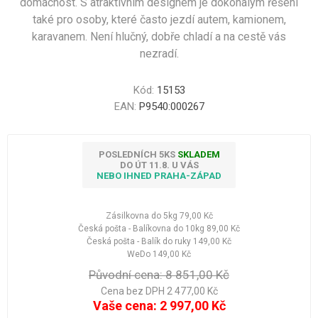
domácnost. S atraktivním designem je dokonalým řešení
také pro osoby, které často jezdí autem, kamionem,
karavanem. Není hlučný, dobře chladí a na cestě vás
nezradí.
Kód:
15153
EAN:
P9540:000267
POSLEDNÍCH 5KS
SKLADEM
DO ÚT 11.8. U VÁS
NEBO IHNED PRAHA-ZÁPAD
Zásilkovna do 5kg
79,00 Kč
Česká pošta - Balíkovna do 10kg
89,00 Kč
Česká pošta - Balík do ruky
149,00 Kč
WeDo
149,00 Kč
Původní cena:
8 851,00 Kč
Cena bez DPH 2 477,00 Kč
Vaše cena:
2 997,00 Kč