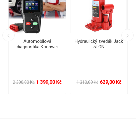
Hydraulický zvedák Jack
Měnič napětí DC/AC 12V
Sa
5TON
/ 220V, 4000W
bez
629,00 Kč
3 799,00 Kč
1 310,00 Kč
6 851,00 Kč
185,