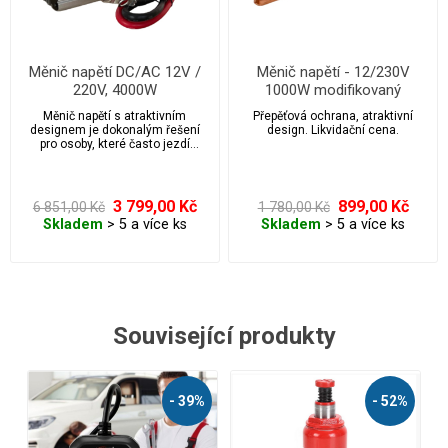
Měnič napětí DC/AC 12V /
Měnič napětí - 12/230V
220V, 4000W
1000W modifikovaný
Měnič napětí s atraktivním
Přepěťová ochrana, atraktivní
designem je dokonalým řešení
design. Likvidační cena.
pro osoby, které často jezdí
autem, kamionem, karavanem.
Není hlučný, dobře chladí a na
cestě vás nezradí.
3 799,00 Kč
899,00 Kč
6 851,00 Kč
1 780,00 Kč
Skladem
> 5 a více ks
Skladem
> 5 a více ks
Související produkty
- 52%
- 45%
AKČNÍ
NÁŠ TIP