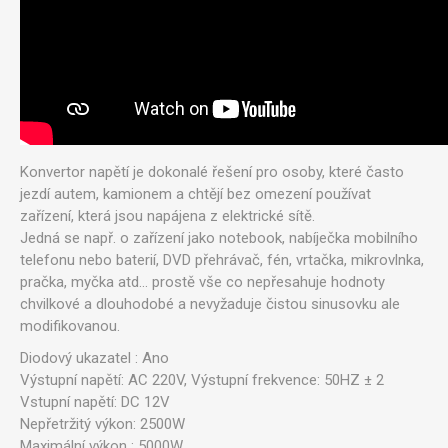
Konvertor napětí je dokonalé řešení pro osoby, které často
jezdí autem, kamionem a chtějí bez omezení používat
zařízení, která jsou napájena z elektrické sítě.
Jedná se např. o zařízení jako notebook, nabíječka mobilního
telefonu nebo baterií, DVD přehrávač, fén, vrtačka, mikrovlnka,
pračka, myčka atd... prostě vše co nepřesahuje hodnoty
chvilkové a dlouhodobé a nevyžaduje čistou sinusovku ale
modifikovanou.
Diodový ukazatel : Ano
Výstupní napětí: AC 220V, Výstupní frekvence: 50HZ ± 2
Vstupní napětí: DC 12V
Nepřetržitý výkon: 2500W
Maximální výkon : 5000W