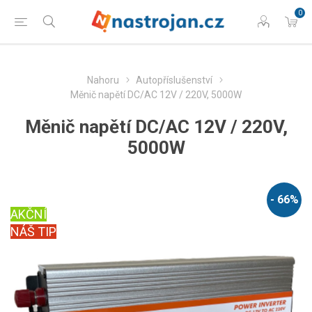
0
Nahoru
Autopříslušenství
Měnič napětí DC/AC 12V / 220V, 5000W
Měnič napětí DC/AC 12V / 220V,
5000W
- 66%
AKČNÍ
NÁŠ TIP