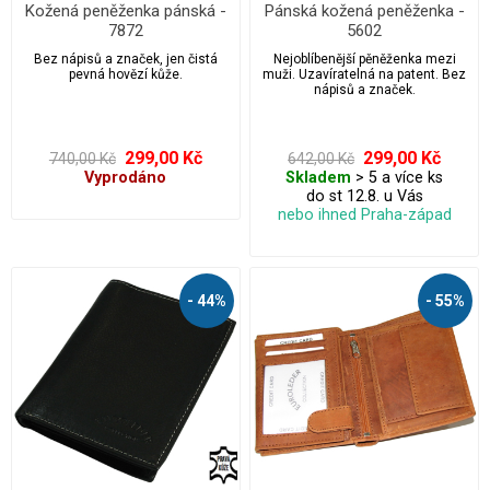
Kožená peněženka pánská -
Pánská kožená peněženka -
7872
5602
Bez nápisů a značek, jen čistá
Nejoblíbenější pěněženka mezi
pevná hovězí kůže.
muži. Uzavíratelná na patent. Bez
nápisů a značek.
299,00 Kč
299,00 Kč
740,00 Kč
642,00 Kč
Vyprodáno
Skladem
> 5 a více ks
do st 12.8. u Vás
nebo ihned Praha-západ
- 44%
- 55%