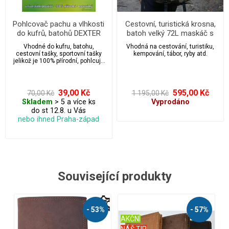
Pohlcovač pachu a vlhkosti
Cestovní, turistická krosna,
do kufrů, batohů DEXTER
batoh velký 72L maskáč s
2ks/2x10g
vodoodpudivou vrstvou
Vhodné do kufru, batohu,
Vhodná na cestování, turistiku,
cestovní tašky, sportovní tašky
kempování, tábor, ryby atd.
jelikož je 100% přírodní, pohlcuje
pachy, ničí bakterie, viry a výrazně
zvyšuje kvalitu vzduchu. Jedná o
Český výrobek tak tímto nákupem
zároveň podporujete své zdraví a
39,00 Kč
595,00 Kč
70,00 Kč
1 195,00 Kč
zdraví Českých firem.
Skladem
> 5 a více ks
Vyprodáno
do st 12.8. u Vás
nebo ihned Praha-západ
Související produkty
%
- 46%
- 56%