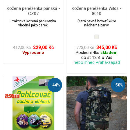
Kožená peněženka pánská -
Kožená peněženka Wilds -
CZ07
8010
Praktická kožená peněženka
Čistá pevná hovězí kůže
vhodná jako dárek.
nádherné barvy.
229,00 Kč
345,00 Kč
412,00 Kč
773,00 Kč
Vyprodáno
Poslední 4ks
skladem
do st 12.8. u Vás
nebo ihned Praha-západ
- 44%
- 50%
NÁŠ TIP