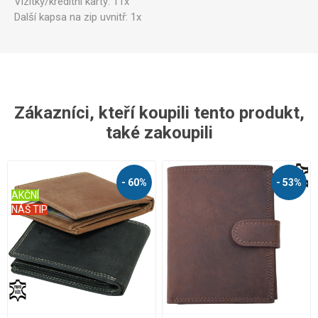
Vizitky/kreditní karty: 11x
Další kapsa na zip uvnitř: 1x
Zákazníci, kteří koupili tento produkt,
také zakoupili
- 60%
- 53%
AKČNÍ
NÁŠ TIP