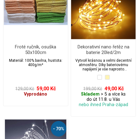
Froté ručník, osuška
Dekorativní nano řetěz na
50x100cm
baterie 20led/2m
Materiál: 100% bavlna, hustota:
Vytvoří krásnou a velmi decentní
400g/m²
atmosféru. Díky bateriovému
napájení je vše naprosto
bezpečné a nezávislé.
59,00 Kč
49,00 Kč
129,00 Kč
199,00 Kč
Vyprodáno
Skladem
> 5 a více ks
do út 11.8. u Vás
nebo ihned Praha-západ
- 70%