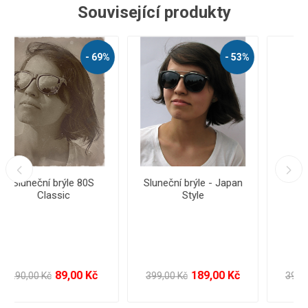
Související produkty
%
- 57%
- 57%
Plavky Borat
Sluneční brýle - Kočička
169,00 Kč
129,00 Kč
390,00 Kč
299,00 Kč