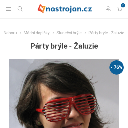
0
Nahoru
Módní doplňky
Sluneční brýle
Párty brýle - Žaluzie
Párty brýle - Žaluzie
- 76%