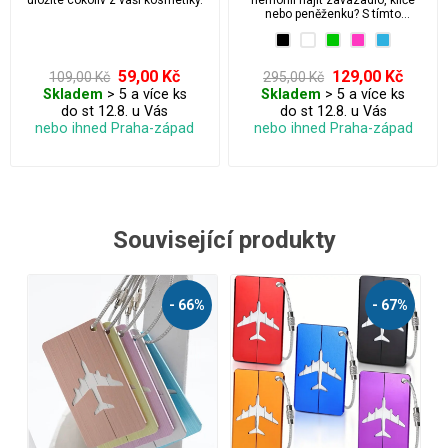
uložíte cokoliv z vaší kosmetiky.
nemohli najít zavazadlo, klíče
nebo peněženku? S tímto
inteligentním Smart trackerem to
bude hračka!
59,00 Kč
129,00 Kč
109,00 Kč
295,00 Kč
Skladem
> 5 a více ks
Skladem
> 5 a více ks
do st 12.8. u Vás
do st 12.8. u Vás
nebo ihned Praha-západ
nebo ihned Praha-západ
Související produkty
- 67%