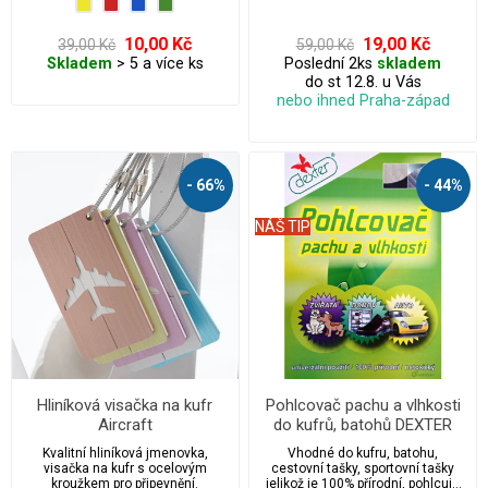
10,00 Kč
19,00 Kč
39,00 Kč
59,00 Kč
Skladem
> 5 a více ks
Poslední 2ks
skladem
do st 12.8. u Vás
nebo ihned Praha-západ
- 66%
- 44%
NÁŠ TIP
Hliníková visačka na kufr
Pohlcovač pachu a vlhkosti
Aircraft
do kufrů, batohů DEXTER
2ks/2x10g
Kvalitní hliníková jmenovka,
Vhodné do kufru, batohu,
visačka na kufr s ocelovým
cestovní tašky, sportovní tašky
kroužkem pro připevnění.
jelikož je 100% přírodní, pohlcuje