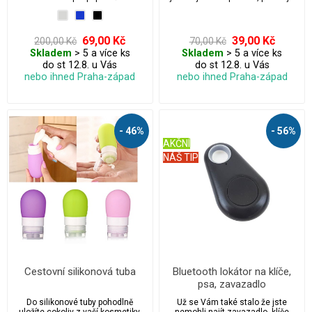
pachy, ničí bakterie, viry a výrazně
zvyšuje kvalitu vzduchu. Jedná o
Český výrobek tak tímto nákupem
zároveň podporujete své zdraví a
69,00 Kč
39,00 Kč
200,00 Kč
70,00 Kč
zdraví Českých firem.
Skladem
> 5 a více ks
Skladem
> 5 a více ks
do st 12.8. u Vás
do st 12.8. u Vás
nebo ihned Praha-západ
nebo ihned Praha-západ
- 46%
- 56%
AKČNÍ
NÁŠ TIP
Cestovní silikonová tuba
Bluetooth lokátor na klíče,
psa, zavazadlo
Do silikonové tuby pohodlně
Už se Vám také stalo že jste