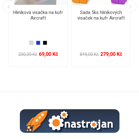
 hliníkových
Reflexní pásek
Voděodolné pou
 kufr Aircraft
telefon
279,00 Kč
19,00 Kč
79,
č
135,00 Kč