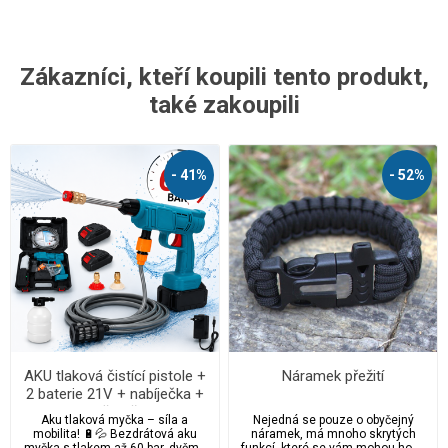
Zákazníci, kteří koupili tento produkt,
také zakoupili
- 41%
- 52%
AKU tlaková čistící pistole +
Náramek přežití
2 baterie 21V + nabíječka +
kufr a příslušenství
Aku tlaková myčka – síla a
Nejedná se pouze o obyčejný
mobilita! 🔋💦 Bezdrátová aku
náramek, má mnoho skrytých