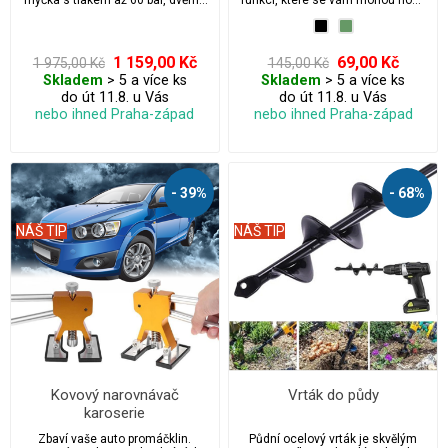
myčka s tlakem až 60 bar, dvěma
funkcí, které se vám mohou hodit
21V bateriemi a možností
na vašich dobrodružstvích.
nasávat vodu odkudkoliv. Ideální
na auta, kola, zahradu i
kempování. Obsahuje trysky (0° a
1 159,00 Kč
69,00 Kč
1 975,00 Kč
145,00 Kč
40°), pěnovou pistoli, 5m hadici s
Skladem
> 5 a více ks
Skladem
> 5 a více ks
filtrem a praktický kufřík. ✅ Český
do út 11.8. u Vás
do út 11.8. u Vás
návod v balení!
nebo ihned Praha-západ
nebo ihned Praha-západ
- 39%
- 68%
NÁŠ TIP
NÁŠ TIP
Kovový narovnávač
Vrták do půdy
karoserie
Zbaví vaše auto promáčklin.
Půdní ocelový vrták je skvělým