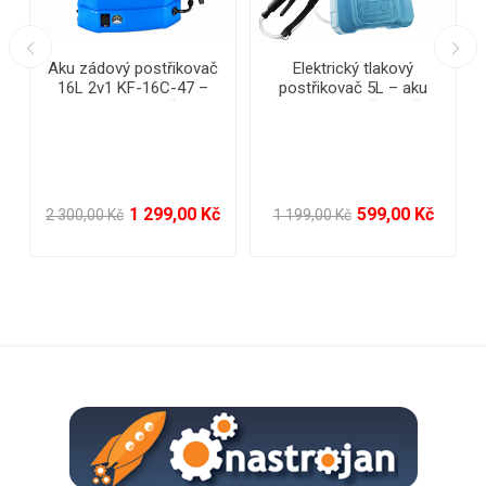
Multifunkční zahradní
Plynový piezo hořák na
postřikovač 360°
gril + 4× kartuše 400 ml –
rychlé zapalování uhlí,
briket a ohně na zahradě
199,00 Kč
399,00 Kč
399,00 Kč
649,00 Kč