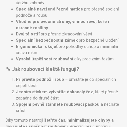
údržbu zahrady
Speciálně navržené řezné matice
pro přesné spojení
podnože a roubu
Vhodné pro ovocné stromy, vinnou révu, keře i
okrasné rostliny
Dvojité ostří
pro přesné zkracování větví
Speciální bezpečnostní zámek
pro bezpečné uložení
Ergonomická rukojeť
pro pohodlný úchop a minimální
únavu rukou
Vysoká úspěšnost roubování
díky precizním řezům
🔧 Jak roubovací kleště fungují?
Připravíte podnož i roub
– umístíte je do speciálních
čepelí kleští.
Jedním stiskem vytvoříte dokonalý řez
, který přesně
zapadne do druhé části.
Spojení pevně stáhnete roubovací páskou
a necháte
srůst.
Díky tomuto nástroji
šetříte čas, minimalizujete chyby a
zvyšujete úspěšnost roubování
. Precizní řezy umožňují