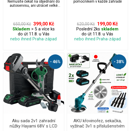
Nemusíte čekat na objednání do
pomocníkem v každé zahradě
autoservisu, ani utrácet velké
peníze za opravu.
399,00 Kč
199,00 Kč
650,00 Kč
620,00 Kč
Skladem
> 5 a více ks
Poslední 2ks
skladem
do út 11.8. u Vás
do út 11.8. u Vás
nebo ihned Praha-západ
nebo ihned Praha-západ
- 46%
- 38%
Aku sada 2v1 zahradní
AKU křovinořez, sekačka,
nůžky Hayami 68V s LCD
vyžínač 3v1 s příslušenstvím