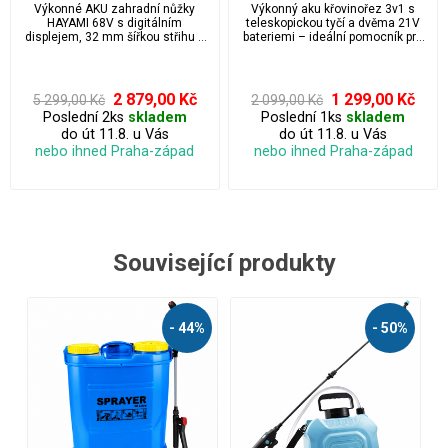
displejem a 32 mm střih +
- 2x baterie 21V + 5x žací
Výkonné AKU zahradní nůžky
Výkonný aku křovinořez 3v1 s
teleskopická tyč, 2 baterie s
nože + 2x žací čepele + 1x
HAYAMI 68V s digitálním
teleskopickou tyčí a dvěma 21V
příslušenstvím a kufrem -
kotouč
displejem, 32 mm šířkou střihu a
bateriemi – ideální pomocník pro
teleskopickou tyčí přinášejí
sekání trávy, plevele i
špičková japonská
revoluční přesnost a pohodlí při
prořezávání, nyní s ultralehkou
technologie
údržbě zahrady. Díky dvěma
konstrukcí a bohatým
výkonným bateriím můžete
příslušenstvím.
2 879,00 Kč
1 299,00 Kč
5 299,00 Kč
2 099,00 Kč
pracovat bez přestávky, zatímco
Poslední 2ks
skladem
Poslední 1ks
skladem
nastavitelná délka 1,4–2,6 m
do út 11.8. u Vás
do út 11.8. u Vás
umožňuje bezpečný střih i ve
výškách bez potřeby žebříku až do
nebo ihned Praha-západ
nebo ihned Praha-západ
4 m. Speciální žluto-oranžová
barva zajistí, že nůžky vždy
snadno najdete v trávě. Kvalita
ověřená japonskou technologií –
to nejlepší pro váš dokonalý střih!
Související produkty
%
- 50%
- 39%