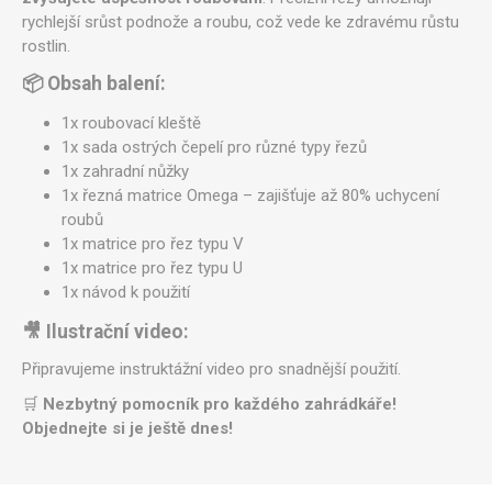
rychlejší srůst podnože a roubu, což vede ke zdravému růstu
rostlin.
📦 Obsah balení:
1x roubovací kleště
1x sada ostrých čepelí pro různé typy řezů
1x zahradní nůžky
1x řezná matrice Omega – zajišťuje až 80% uchycení
roubů
1x matrice pro řez typu V
1x matrice pro řez typu U
1x návod k použití
🎥 Ilustrační video:
Připravujeme instruktážní video pro snadnější použití.
🛒
Nezbytný pomocník pro každého zahrádkáře!
Objednejte si je ještě dnes!