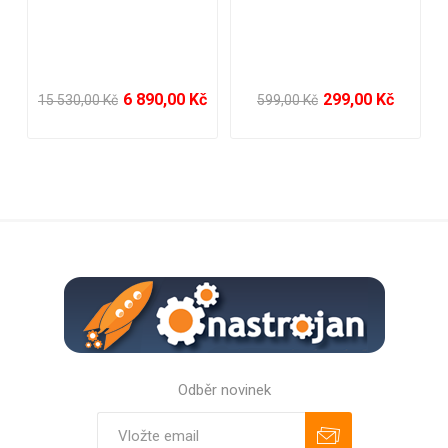
dálkovým ovládáním,
au
vyhříváním, sprškou,
tel
sušením, mycí funkcí a
2x 
automatickým otevíráním
ře
prkénka
č
6 890,00 Kč
299,00 Kč
15 530,00 Kč
599,00 Kč
5 9
Odběr novinek