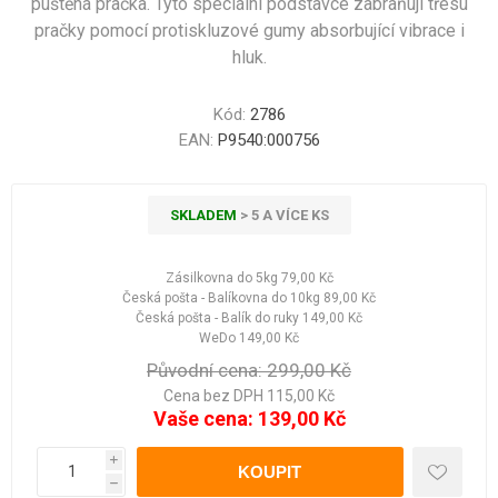
puštěná pračka. Tyto speciální podstavce zabraňují třesu
pračky pomocí protiskluzové gumy absorbující vibrace i
hluk.
Kód:
2786
EAN:
P9540:000756
SKLADEM
> 5 A VÍCE KS
Zásilkovna do 5kg
79,00 Kč
Česká pošta - Balíkovna do 10kg
89,00 Kč
Česká pošta - Balík do ruky
149,00 Kč
WeDo
149,00 Kč
Původní cena:
299,00 Kč
Cena bez DPH 115,00 Kč
Vaše cena:
139,00 Kč
i
h