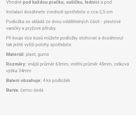
Vhodné
pod každou pračku, sušičku, lednici
a pod.
Instalací dosáhnete zvednutí spotřebiče o cca 2,5 cm
Podložka se skládá ze dvou oddělitelných částí - plastové
vaničky a pryžové příruby.
Při koupi více kusů můžete podložky stohovat a dosáhnout
tak ještě vyšší polohy spotřebiče.
Materiál:
plast, guma
Rozměry:
vnější průměr 63mm, vnitřní průměr 45mm, celková
výška 34mm
Balení obsahuje:
4 ks podložek
Barva:
černo-šedá