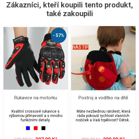
Zákazníci, kteří koupili tento produkt,
také zakoupili
- 57%
NÁŠ TIP
Rukavice na motorku
Postroj a vodítko na dítě
Kvalitní crossové rukavice s
Máte nezbednou ratolest, která
výbornou přilnavostí a s mnoho
ráda pokouší rychlost vlasních
funkčními detaily.
nožiček a Vaši trpělivost? Dětské
vodítko Vám bude při
procházkách neocenitelným
pomocníkem.