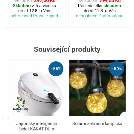
297,00 Kč
299,00 Kč
690,00 Kč
399,00 Kč
Skladem
> 5 a více ks
Poslední 4ks
skladem
do st 12.8. u Vás
do st 12.8. u Vás
nebo ihned Praha-západ
nebo ihned Praha-západ
Související produkty
- 56%
- 50%
Japonský inteligentní
Solární zahradní lampička
AKU
bidet KAKAT-DU s