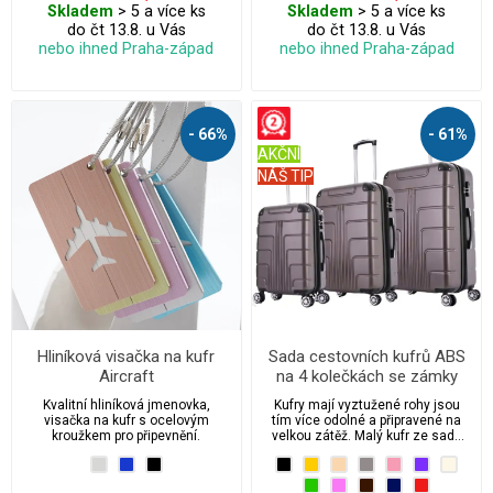
Skladem
> 5 a více ks
Skladem
> 5 a více ks
do čt 13.8. u Vás
do čt 13.8. u Vás
nebo ihned Praha-západ
nebo ihned Praha-západ
- 66%
- 61%
AKČNÍ
NÁŠ TIP
Hliníková visačka na kufr
Sada cestovních kufrů ABS
Aircraft
na 4 kolečkách se zámky
SML012
Kvalitní hliníková jmenovka,
Kufry mají vyztužené rohy jsou
visačka na kufr s ocelovým
tím více odolné a připravené na
kroužkem pro připevnění.
velkou zátěž. Malý kufr ze sady
rozměrově odpovídá požadavkům
na příruční zavazadlo. Vylepšený
materiál ABS, tvarovaný,