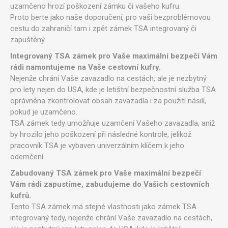
uzamčeno hrozí poškození zámku či vašeho kufru.
Proto berte jako naše doporučení, pro vaši bezproblémovou
cestu do zahraničí tam i zpět zámek TSA integrovaný či
zapuštěný.
Integrovaný TSA zámek pro Vaše maximální bezpečí Vám
rádi namontujeme na Vaše cestovní kufry.
Nejenže chrání Vaše zavazadlo na cestách, ale je nezbytný
pro lety nejen do USA, kde je letištní bezpečnostní služba TSA
oprávněna zkontrolovat obsah zavazadla i za použití násilí,
pokud je uzamčeno.
TSA zámek tedy umožňuje uzamčení Vašeho zavazadla, aniž
by hrozilo jeho poškození při následné kontrole, jelikož
pracovník TSA je vybaven univerzálním klíčem k jeho
odemčení.
Zabudovaný TSA zámek pro Vaše maximální bezpečí
Vám rádi zapustíme, zabudujeme do Vašich cestovních
kufrů.
Tento TSA zámek má stejné vlastnosti jako zámek TSA
integrovaný tedy, nejenže chrání Vaše zavazadlo na cestách,