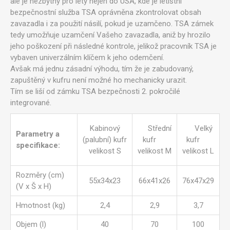
ale je nezbytný pro lety nejen do USA, kde je letištní
bezpečnostní služba TSA oprávněna zkontrolovat obsah
zavazadla i za použití násilí, pokud je uzamčeno. TSA zámek
tedy umožňuje uzamčení Vašeho zavazadla, aniž by hrozilo
jeho poškození při následné kontrole, jelikož pracovník TSA je
vybaven univerzálním klíčem k jeho odemčení.
Avšak má jednu zásadní výhodu, tím že je zabudovaný,
zapuštěný v kufru není možné ho mechanicky urazit.
Tím se liší od zámku TSA bezpečnosti 2. pokročilé
integrované.
Kabinový
Střední
Velký
Parametry a
(palubní) kufr
kufr
kufr
specifikace:
velikost S
velikost M
velikost L
Rozměry (cm)
55x34x23
66x41x26
76x47x29
(V x Š x H)
Hmotnost (kg)
2,4
2,9
3,7
Objem (l)
40
70
100