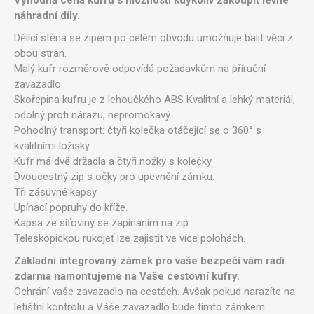
náhradní díly.
Dělící stěna se zipem po celém obvodu umožňuje balit věci z
obou stran.
Malý kufr rozměrově odpovídá požadavkům na příruční
zavazadlo.
Skořepina kufru je z lehoučkého ABS Kvalitní a lehký materiál,
odolný proti nárazu, nepromokavý.
Pohodlný transport: čtyři kolečka otáčející se o 360° s
kvalitními ložisky.
Kufr má dvě držadla a čtyři nožky s kolečky.
Dvoucestný zip s očky pro upevnění zámku.
Tři zásuvné kapsy.
Upínací popruhy do kříže.
Kapsa ze síťoviny se zapínáním na zip.
Teleskopickou rukojeť lze zajistit ve více polohách.
Základní integrovaný zámek pro vaše bezpečí vám rádi
zdarma namontujeme na Vaše cestovní kufry.
Ochrání vaše zavazadlo na cestách. Avšak pokud narazíte na
letištní kontrolu a Váše zavazadlo bude tímto zámkem