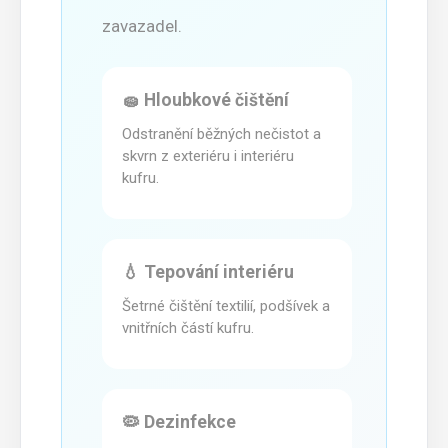
zavazadel.
🧽 Hloubkové čištění
Odstranění běžných nečistot a
skvrn z exteriéru i interiéru
kufru.
💧 Tepování interiéru
Šetrné čištění textilií, podšívek a
vnitřních částí kufru.
🦠 Dezinfekce