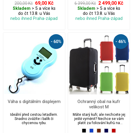
vyztužený, žebrované tělo kufru,
69,00 Kč
2 499,00 Kč
200,00 Kč
6 399,00 Kč
které odolá tlaku 120 kg, díky
Skladem
> 5 a více ks
Skladem
> 5 a více ks
čemuž kufr přežije i v těch
do čt 13.8. u Vás
do čt 13.8. u Vás
nejtěžších podmínkách. Výhodná
cena kufrů s možností kdykoliv
nebo ihned Praha-západ
nebo ihned Praha-západ
zakoupit levné náhradní díly.
- 60%
- 46%
Váha s digitálním displejem
Ochranný obal na kufr
velikost M
Ideální před cestou letadlem.
Máte starý kufr, ale nechcete jej
Snadno zvážíte i balík či
ještě vyměnit? Nechce se vám
chycenou rybu.
platit za foliování kufrů na
letištích?