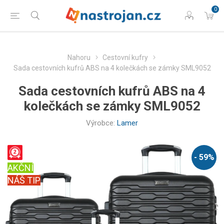
0
Nahoru
Cestovní kufry
Sada cestovních kufrů ABS na 4 kolečkách se zámky SML9052
Sada cestovních kufrů ABS na 4
kolečkách se zámky SML9052
Výrobce:
Lamer
- 59%
AKČNÍ
NÁŠ TIP