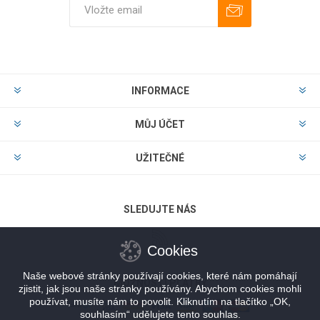
Odebírat
Zrušit odběr
INFORMACE
MŮJ ÚČET
UŽITEČNÉ
SLEDUJTE NÁS
Cookies
Naše webové stránky používají cookies, které nám pomáhají
MOŽNOSTI PLATBY
zjistit, jak jsou naše stránky používány. Abychom cookies mohli
používat, musíte nám to povolit. Kliknutím na tlačítko „OK,
souhlasím“ udělujete tento souhlas.