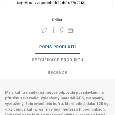
Nejnižší cena za posledních 30 dní: 6 870,00 Kč
Sdílet:
POPIS PRODUKTU
SPECIFIKACE PRODUKTU
RECENZE
Malý kufr ze sady rozměrově odpovídá požadavkům na
příruční zavazadlo. Vylepšený materiál ABS, tvarovaný,
vyztužený, žebrované tělo kufru, které odolá tlaku 120 kg,
díky čemuž kufr přežije i v těch nejtěžších podmínkách.
Výhodná cena kufru s možností kdykoliv zakoupit levné