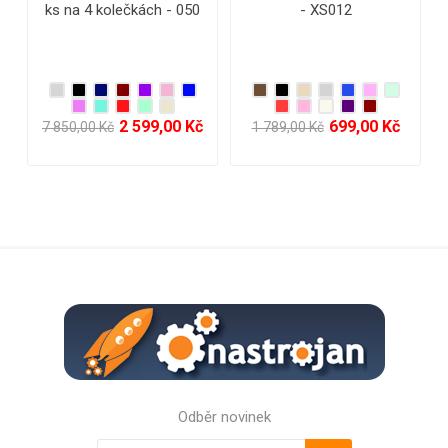
litrů Semi Line T5669-4
cestovní kufr RGL na 4
Ecru - surové hedvábí
kolečkách - L910
2 159,00 Kč
789,00 Kč
2 980,00 Kč
3 058,00 Kč
Odběr novinek