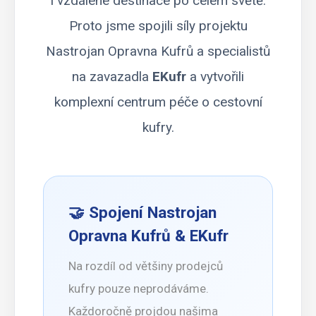
i vzdálené destinace po celém světě.
Proto jsme spojili síly projektu
Nastrojan Opravna Kufrů
a specialistů
na zavazadla
EKufr
a vytvořili
komplexní centrum péče o cestovní
kufry.
🤝 Spojení
Nastrojan
Opravna Kufrů
& EKufr
Na rozdíl od většiny prodejců
kufry pouze neprodáváme.
Každoročně projdou našima