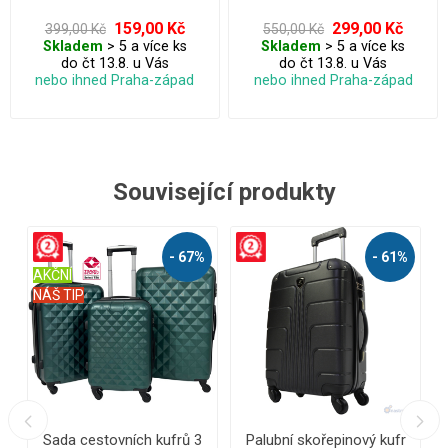
159,00 Kč
299,00 Kč
399,00 Kč
550,00 Kč
Skladem
> 5 a více ks
Skladem
> 5 a více ks
do čt 13.8. u Vás
do čt 13.8. u Vás
nebo ihned Praha-západ
nebo ihned Praha-západ
Související produkty
%
- 74%
A
NÁŠ TIP
N
Velký cestovní kufr 93
Velký skořepinový