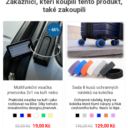
Zákazníci, kteří koupili tento produkt,
také zakoupili
- 65%
Multifunkční visačka
Sada 8 kusů ochranných
jmenovka 2v1 na kufr nebo
návleků na kolečka
klíče
cestovního kufru
Praktická visačka na kufr i jako
Ochranné návleky, kryty na
rozlišovač na klíče. Díky tomuto
kolečka které tlumí nárazy a hluk
inovativnímu designu jmenovky
cestovního kufru. Navíc si lépe
můžete snadno identifikovat své
poznáte kufr na letištním pásu.
zavazadlo nebo klíče kdekoliv na
cestách.
19,00 Kč
129,00 Kč
55,00 Kč
196,00 Kč