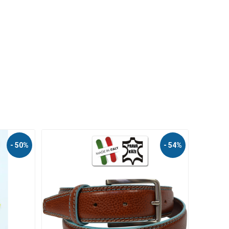
- 38%
- 65%
NÁŠ TIP