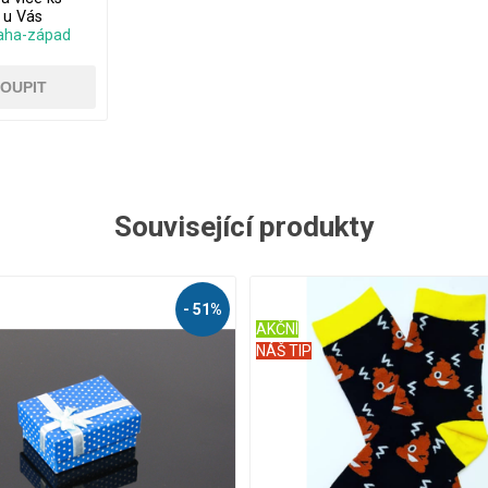
. u Vás
aha-západ
Související produkty
- 54%
AKČNÍ
NÁŠ TIP