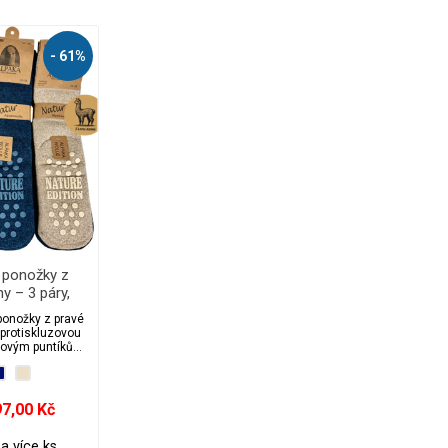
- 61%
 ponožky z
y – 3 páry,
extra teplé
ponožky z pravé
 protiskluzovou
movým puntíkům
zpečně nahradí
 měkké, hřejivé,
i pro citlivou
sahuje 3 páry.
7,00 Kč
a více ks