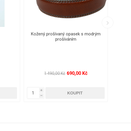
10
Pánský kožený opasek s ručním
Ruk
uměleckým proplétáním - pravá kůže
590,00 Kč
1 680,00 Kč
i
i
h
h