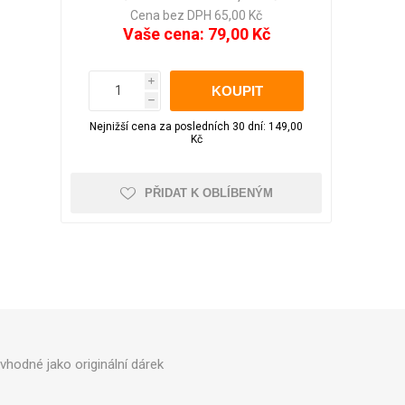
LED pásky
Večerní zahrada
Aku nůžky na větve
pro WC
Cena bez DPH 65,00 Kč
Obrazy
Vaše cena:
79,00 Kč
Sluneční brýle
Školní potřeby
i
h
Foto doplňky a
Nejnižší cena za posledních 30 dní: 149,00
Kufry odolné
Kufry dle objemu
příslušenství
Kč
30 - 50 litrů
51 - 80 litrů
PŘIDAT K OBLÍBENÝM
81 - 110 litrů
Zobrazit více
Čepice, beranice
Trička
Pánská
Kufry značkové
Dámská
Cuties and Pals
vhodné jako originální dárek
D&N
MEMBER'S