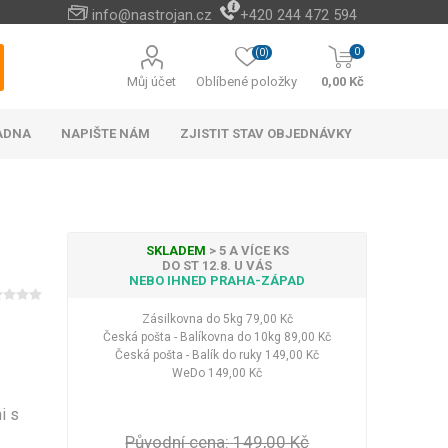
info@nastrojan.cz
+420 244 472 594
0
(0)
Můj účet
Oblíbené položky
0,00 Kč
ADNA
NAPIŠTE NÁM
ZJISTIT STAV OBJEDNÁVKY
SKLADEM
> 5 A VÍCE KS
DO ST 12.8. U VÁS
NEBO IHNED PRAHA-ZÁPAD
Baterie s elektrickým
Cizokrajné potraviny
Cestovní doplňky na
Vánoční stromky a
Naučné a hudební
Peněženky levně
Paměťové karty
Akumulátorové
Náhradní díly
Cestovní vybavení do
Venkovní osvětlení
Bateriové vánoční
Android TV boxy
Kabelky do ruky
Rychlo opravna
Příslušenství a
Among Us
ohřevem vody
kultivátory a
ozdoby
hračky
hotel
náhradní díly k AKU
cestovních kufrů
osvětlení
auta
Zásilkovna do 5kg
79,00 Kč
Hotová jídla
okopávačky (plečky)
nářadí
Česká pošta - Balíkovna do 10kg
89,00 Kč
Vánoční stromky
Nápoje
Česká pošta - Balík do ruky
149,00 Kč
Vánoční stojany
Čaje
WeDo
149,00 Kč
Vánoční ozdoby a
Zobrazit více
dekorace
i s
LED halogeny
LED osvětlení
Zobrazit více
Původní cena:
149,00 Kč
Kufry na 4 kolečkách
Dekorace na zeď
Baterie
Elektronické bidety
Kufry odlehčené
Plyšové klíčenky