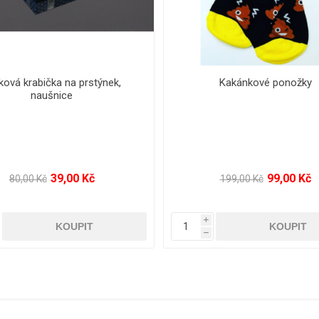
 prošívaný opasek s modrým
Mini mobilní telefon BM
prošíváním
690,00 Kč
799,00 Kč
1 490,00 Kč
1 290,00 Kč
i
h