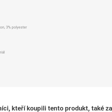
lon, 3% polyester
Legíny
)
iál
ci, kteří koupili tento produkt, také z