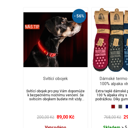
- 56%
NÁŠ TIP
Svítící obojek
Dámské termo
100% alpaka vln
protiskluzové, 
Svítící obojek pro psy Vám dopomůže
Extra teplé dámské 
k bezpečnému nočnímu venčení. Se
100 % alpaka vlny s
svíticím obojkem budete mít vždy
podrážkou. Díky gu
přehled o svém miláčkovi!
na spodní straně be
domácí bačkory. Jsou
prodyšné a vhodné 
pokožku. Balení ob
89,00 Kč
29
200,00 Kč
768,00 Kč
Vyprodáno
Skladem
> 5 