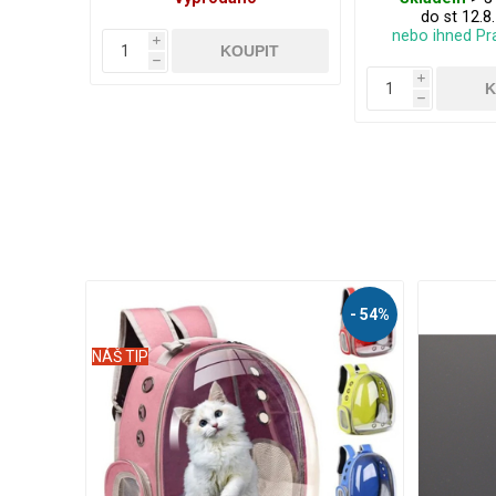
do st 12.8
nebo ihned Pr
i
h
i
h
- 51%
- 50%
AKČNÍ
NÁŠ TIP