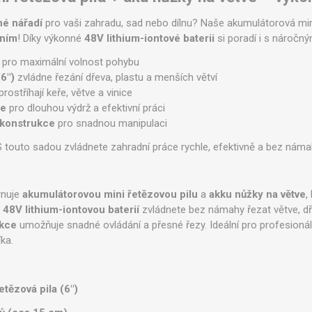
né nářadí
pro vaši zahradu, sad nebo dílnu? Naše akumulátorová mini
ením
! Díky výkonné
48V lithium-iontové baterii
si poradí i s náročný
pro maximální volnost pohybu
(6")
zvládne řezání dřeva, plastu a menších větví
Legíny
ostříhají keře, větve a vinice
ie
pro dlouhou výdrž a efektivní práci
 konstrukce
pro snadnou manipulaci
 touto sadou zvládnete zahradní práce rychle, efektivně a bez náma
rnuje
akumulátorovou mini řetězovou pilu
a
akku nůžky na větve
,
u
48V lithium-iontovou baterií
zvládnete bez námahy řezat větve, dřev
ukce
umožňuje snadné ovládání a přesné řezy. Ideální pro profesionály
ka.
tězová pila (6")