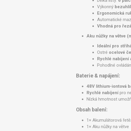
Délka lišty:
6 pal
Výkonný
bezuhlí
Ergonomická ru
Automatické mazá
Vhodná pro řezá
Aku nůžky na větve (
Ideální pro stříh
Ostré
ocelové č
Rychlé nabíjení 
Pohodlné ovládán
Baterie & napájení:
48V lithium-iontová b
Rychlé nabíjení
pro ne
Nízká hmotnost umožň
Obsah balení:
1× Akumulátorová řetěz
1× Aku nůžky na větve