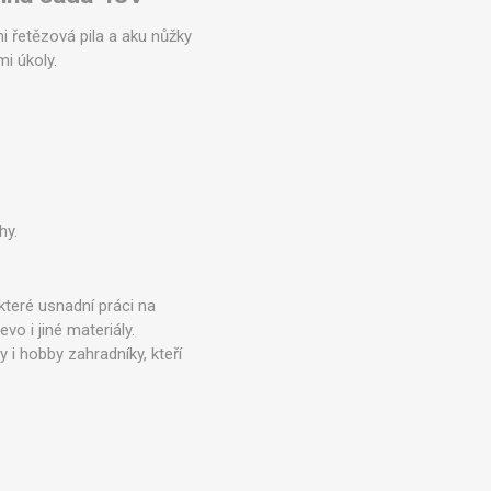
Zobrazit více
 řetězová pila a aku nůžky
mi úkoly.
hy.
 které usnadní práci na
o i jiné materiály.
 i hobby zahradníky, kteří