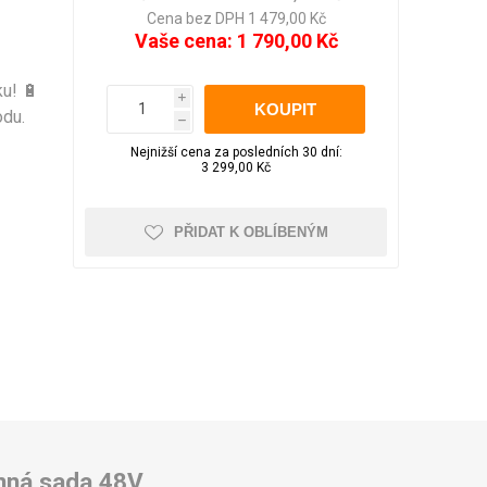
LED pásky
Večerní zahrada
Aku nůžky na větve
pro WC
Cena bez DPH 1 479,00 Kč
Obrazy
Vaše cena:
1 790,00 Kč
ku! 🔋
Sluneční brýle
Školní potřeby
i
odu.
h
Foto doplňky a
Nejnižší cena za posledních 30 dní:
Kufry odolné
Kufry dle objemu
příslušenství
3 299,00 Kč
30 - 50 litrů
51 - 80 litrů
PŘIDAT K OBLÍBENÝM
81 - 110 litrů
Zobrazit více
Čepice, beranice
Trička
Pánská
Kufry značkové
Dámská
Cuties and Pals
D&N
onná sada 48V
MEMBER'S