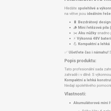
Hledáte
spolehlivé a výkon
na větve jsou
ideálním řeš
🔋
Bezdrátový design
🪵
Mini řetězová pila 
✂️
Aku nůžky
snadno pr
⚡
Výkonná 48V bater
💪
Kompaktní a lehká
✅
Ušetřete čas i námahu!
S
Popis produktu:
Tato profesionální sada zah
zahradě i v dílně. S výkonno
Kompaktní a lehká konstr
hledají spolehlivého pomocní
Vlastnosti:
Akumulátorová mini ře