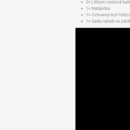
2× Lithium-iontová bat
1× Nabíječka
1× Ochranný kryt řetěz
1× Sada nářadí na údrž