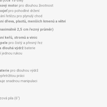
ců (cca 15 cm)
kový motor
pro dlouhou životnost
kojeť
pro pohodlné držení
ní řetězu pro plynulý chod
ní dřeva, plastů, menších kmenů a větví
maximálně 2,5 cm řezný průměr)
ání keřů, stromů a vinic
epele
pro čistý a přesný řez
a dlouhá výdrž
baterie
í jednou rukou
aterie
pro dlouhou výdrž
přetržitou práci
uje snadnou manipulaci
ová pila (6")