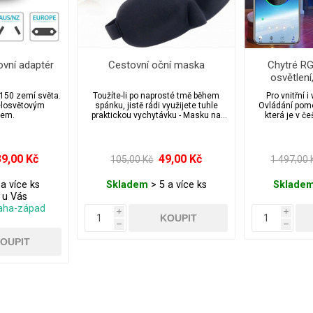
ovní adaptér
Cestovní oční maska
Chytré R
osvětlení
ks
150 zemí světa.
Toužíte-li po naprosté tmě během
Pro vnitřní 
elosvětovým
spánku, jistě rádi využijete tuhle
Ovládání pomo
dem.
praktickou vychytávku - Masku na
která je v če
spaní.
světelné ef
č
9,00 Kč
49,00 Kč
105,00 Kč
1 497,00 
a více ks
Skladem
> 5 a více ks
Sklade
. u Vás
aha-západ
i
i
h
h