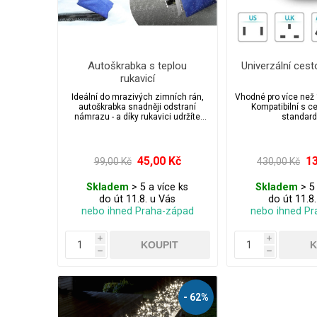
Autoškrabka s teplou
Univerzální cest
rukavicí
Ideální do mrazivých zimních rán,
Vhodné pro více než 
autoškrabka snadněji odstraní
Kompatibilní s c
námrazu - a díky rukavici udržíte
standar
svou ruku v teple.
45,00 Kč
13
99,00 Kč
430,00 Kč
Skladem
> 5 a více ks
Skladem
> 5 
do út 11.8. u Vás
do út 11.8
nebo ihned Praha-západ
nebo ihned Pr
i
i
h
h
- 62%