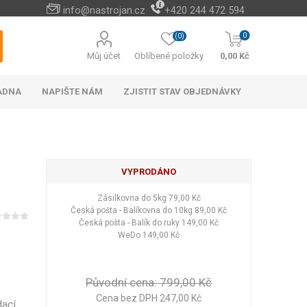
info@nastrojan.cz
+420 244 472 594
0
(0)
Můj účet
Oblíbené položky
0,00 Kč
ADNA
NAPIŠTE NÁM
ZJISTIT STAV OBJEDNÁVKY
VYPRODÁNO
Zásilkovna do 5kg
79,00 Kč
Baterie s elektrickým
Cizokrajné potraviny
Cestovní doplňky na
Vánoční stromky a
Naučné a hudební
Peněženky levně
Paměťové karty
Akumulátorové
Náhradní díly
Cestovní vybavení do
Venkovní osvětlení
Bateriové vánoční
Android TV boxy
Kabelky do ruky
Rychlo opravna
Příslušenství a
Among Us
Česká pošta - Balíkovna do 10kg
89,00 Kč
ohřevem vody
kultivátory a
ozdoby
hračky
hotel
náhradní díly k AKU
cestovních kufrů
osvětlení
auta
Hotová jídla
Česká pošta - Balík do ruky
149,00 Kč
okopávačky (plečky)
nářadí
Vánoční stromky
WeDo
149,00 Kč
Nápoje
Vánoční stojany
Čaje
Vánoční ozdoby a
Zobrazit více
dekorace
Původní cena:
799,00 Kč
LED halogeny
LED osvětlení
Zobrazit více
Cena bez DPH 247,00 Kč
dací
Kufry na 4 kolečkách
Dekorace na zeď
Baterie
Elektronické bidety
Kufry odlehčené
Plyšové klíčenky