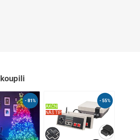
Zobrazit více
akoupili
- 81%
- 55%
AKČNÍ
NÁŠ TIP