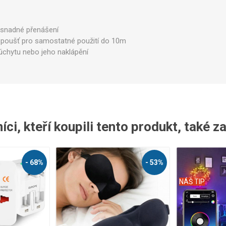
 snadné přenášení
 spoušť pro samostatné použití do 10m
úchytu nebo jeho naklápění
Legíny
ci, kteří koupili tento produkt, také z
- 68%
- 53%
NÁŠ TIP