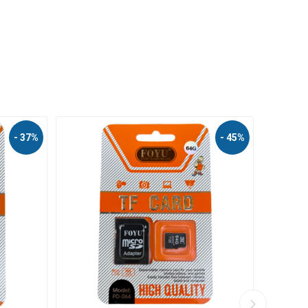
- 42%
- 67%