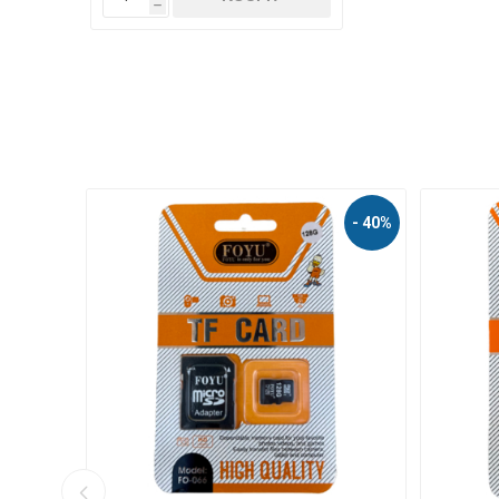
h
- 37%