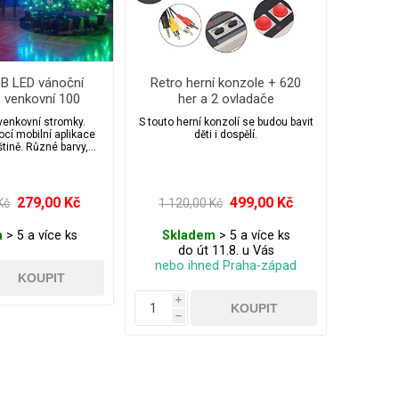
GB LED vánoční
Retro herní konzole + 620
, venkovní 100
her a 2 ovladače
/10,5 m
i venkovní stromky.
S touto herní konzolí se budou bavit
cí mobilní aplikace
děti i dospělí.
štině. Různé barvy,
ekty, hudba, jas a
asovač.
279,00 Kč
499,00 Kč
Kč
1 120,00 Kč
m
> 5 a více ks
Skladem
> 5 a více ks
do út 11.8. u Vás
nebo ihned Praha-západ
i
h