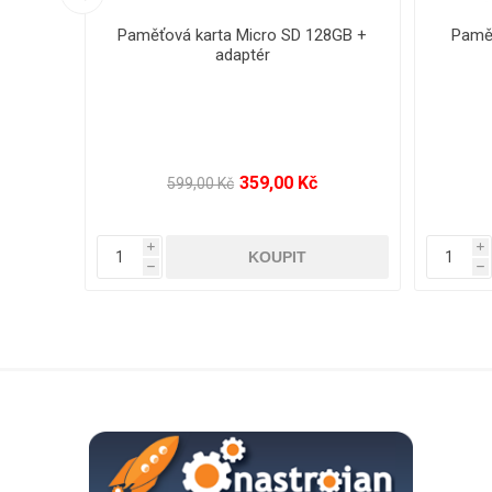
6GB +
Paměťová karta Micro SD 32GB +
Paměť
adaptér
189,00 Kč
299,00 Kč
i
i
h
h