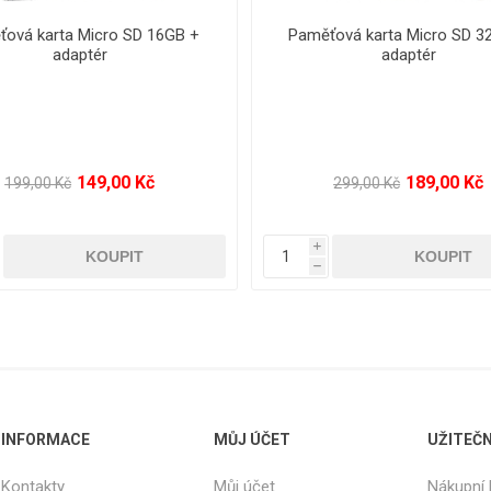
ová karta Micro SD 64GB +
USB flash disk na klíče 
adaptér
219,00 Kč
109,00 Kč
399,00 Kč
189,00 Kč
i
h
INFORMACE
MŮJ ÚČET
UŽITEČ
Kontakty
Můj účet
Nákupní 