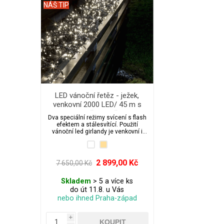
NÁŠ TIP
LED vánoční řetěz - ježek,
venkovní 2000 LED/ 45 m s
flash a časovačem
Dva speciální režimy svícení s flash
efektem a stálesvítící. Použití
vánoční led girlandy je venkovní i
vnitřní, příkon 9 W, typ ježek, krytí
IP44.
2 899,00 Kč
7 650,00 Kč
Skladem
> 5 a více ks
do út 11.8. u Vás
nebo ihned Praha-západ
i