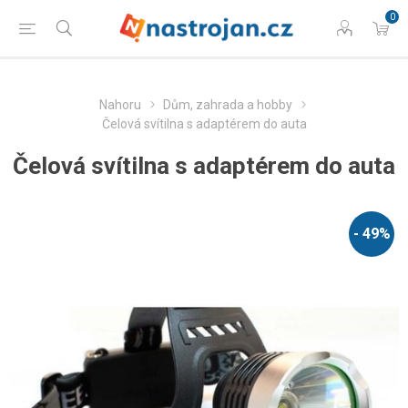
0
Nahoru
Dům, zahrada a hobby
Čelová svítilna s adaptérem do auta
Čelová svítilna s adaptérem do auta
- 49%