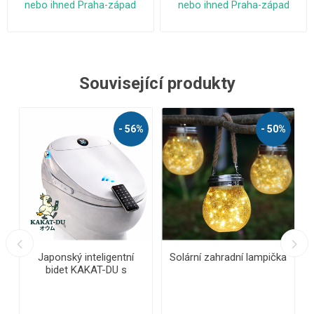
nebo ihned Praha-západ
nebo ihned Praha-západ
Související produkty
 56%
- 50%
- 48%
ní
Solární zahradní lampička
AKU sada 3v1 – zahradní
s
nůžky, pila s
m,
automatickým mazáním,
u,
teleskopická tyč a kufr +
í a
2x baterie 21V, náhradní