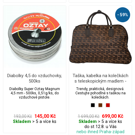
- 59%
Diabolky 4,5 do vzduchovky,
Taška, kabelka na kolečkách
500ks
s teleskopickým madlem -
Zetko
Diabolky Super Oztay Magnum
Trendy, praktická, designová.
4,5 mm - 500ks, 0,51g/ks, do
Cestujte pohodlně s taškou na
vzduchové pistole.
kolečkách.
145,00 Kč
699,00 Kč
193,00 Kč
1 699,00 Kč
Skladem
> 5 a více ks
Skladem
> 5 a více ks
do st 12.8. u Vás
nebo ihned Praha-západ