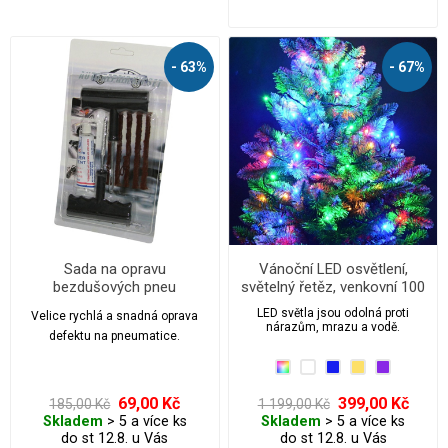
- 63%
- 67%
Sada na opravu
Vánoční LED osvětlení,
bezdušových pneu
světelný řetěz, venkovní 100
ks/15 m
LED světla jsou odolná proti
Velice rychlá a snadná oprava
nárazům, mrazu a vodě.
defektu na pneumatice.
69,00 Kč
399,00 Kč
185,00 Kč
1 199,00 Kč
Skladem
> 5 a více ks
Skladem
> 5 a více ks
do st 12.8. u Vás
do st 12.8. u Vás