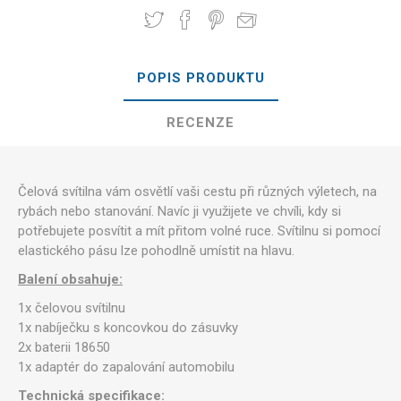
POPIS PRODUKTU
RECENZE
Čelová svítilna vám osvětlí vaši cestu při různých výletech, na
rybách nebo stanování. Navíc ji využijete ve chvíli, kdy si
potřebujete posvítit a mít přitom volné ruce. Svítilnu si pomocí
elastického pásu lze pohodlně umístit na hlavu.
Balení obsahuje:
1x čelovou svítilnu
1x nabíječku s koncovkou do zásuvky
2x baterii 18650
1x adaptér do zapalování automobilu
Technická specifikace: