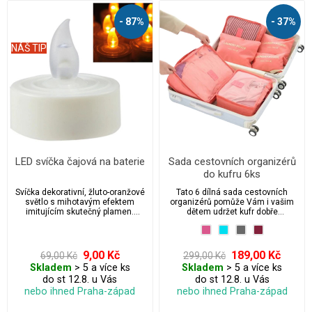
- 87%
- 37%
NÁŠ TIP
LED svíčka čajová na baterie
Sada cestovních organizérů
do kufru 6ks
Svíčka dekorativní, žluto-oranžové
Tato 6 dílná sada cestovních
světlo s mihotavým efektem
organizérů pomůže Vám i vašim
imitujícím skutečný plamen.
dětem udržet kufr dobře
Baterie jsou součástí balení.
uspořádaný a organizovaný
během cestování.
9,00 Kč
189,00 Kč
69,00 Kč
299,00 Kč
Skladem
> 5 a více ks
Skladem
> 5 a více ks
do st 12.8. u Vás
do st 12.8. u Vás
nebo ihned Praha-západ
nebo ihned Praha-západ