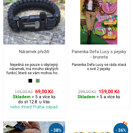
Náramek přežití
Panenka Defa Lucy s pejsky
- bruneta
Nejedná se pouze o obyčejný
Panenka Defa Lucy se ráda stará
náramek, má mnoho skrytých
o své 2 pejsky.
funkcí, které se vám mohou hodit
na vašich dobrodružstvích.
69,00 Kč
159,00 Kč
145,00 Kč
299,00 Kč
Skladem
> 5 a více ks
Skladem
> 5 a více ks
do st 12.8. u Vás
nebo ihned Praha-západ
- 38%
- 36%