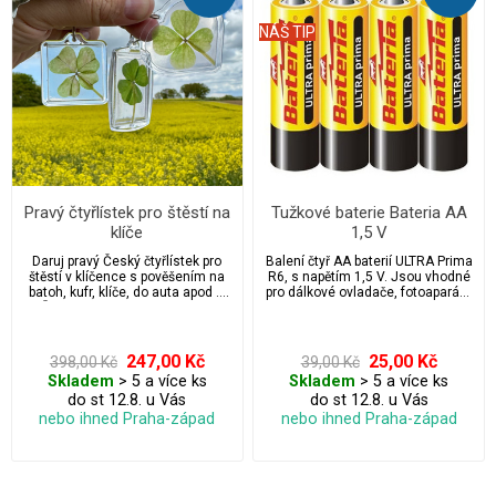
NÁŠ TIP
Pravý čtyřlístek pro štěstí na
Tužkové baterie Bateria AA
klíče
1,5 V
Daruj pravý Český čtyřlístek pro
Balení čtyř AA baterií ULTRA Prima
štěstí v klíčence s pověšením na
R6, s napětím 1,5 V. Jsou vhodné
batoh, kufr, klíče, do auta apod ...
pro dálkové ovladače, fotoaparáty,
Čtyřlístky budí emoce a nosí
vánoční světelné řetězy, hodiny,
štěstí, když je darujete předáte
svítilny apod.
tak štěstí.
247,00 Kč
25,00 Kč
398,00 Kč
39,00 Kč
Skladem
> 5 a více ks
Skladem
> 5 a více ks
do st 12.8. u Vás
do st 12.8. u Vás
nebo ihned Praha-západ
nebo ihned Praha-západ