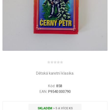
Dětská karetní klasika.
Kód:
858
EAN:
P9540:000790
SKLADEM
> 5 A VÍCE KS