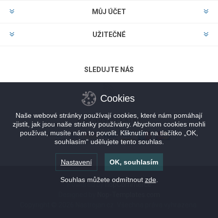
MŮJ ÚČET
UŽITEČNÉ
SLEDUJTE NÁS
Cookies
Naše webové stránky používají cookies, které nám pomáhají
MOŽNOSTI PLATBY
zjistit, jak jsou naše stránky používány. Abychom cookies mohli
používat, musíte nám to povolit. Kliknutím na tlačítko „OK,
souhlasím“ udělujete tento souhlas.
Nastavení
OK, souhlasím
Souhlas můžete odmítnout
zde
.
Powered by
nopCommerce
Designed by
Nop-Templates.com
Copyright © 2026 Nastrojan.cz. Všechna práva vyhrazena.