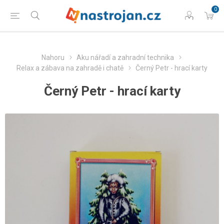
0
Nahoru
Aku nářadí a zahradní technika
Relax a zábava na zahradě i chatě
Černý Petr - hrací karty
Černý Petr - hrací karty