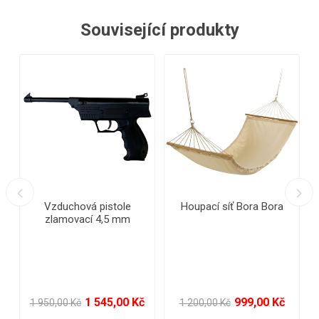
Související produkty
- 43%
- 38%
N
Lehátko do bazénu
Set na plážový tenis
239,00 Kč
99,00 Kč
420,00 Kč
159,00 Kč