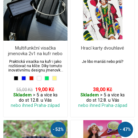
Multifunkční visačka
Hrací karty dvouhlavé
jmenovka 2v1 na kufr nebo
klíče
Praktická visačka na kufr i jako
Je libo mariáš nebo prší?
rozlišovač na klíče. Díky tomuto
inovativnímu designu jmenovky
můžete snadno identifikovat své
zavazadlo nebo klíče kdekoliv na
cestách.
19,00 Kč
38,00 Kč
55,00 Kč
Skladem
> 5 a více ks
Skladem
> 5 a více ks
do st 12.8. u Vás
do st 12.8. u Vás
nebo ihned Praha-západ
nebo ihned Praha-západ
- 52%
- 47%