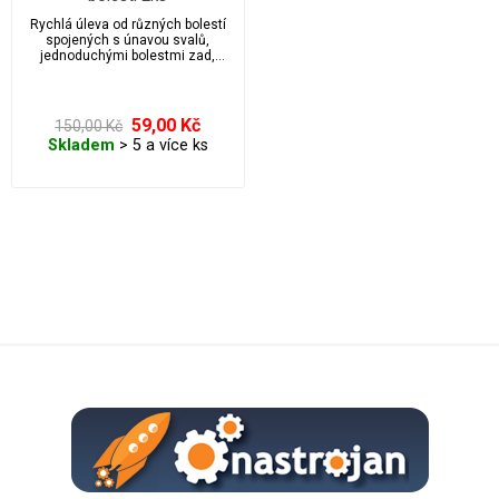
Rychlá úleva od různých bolestí
spojených s únavou svalů,
jednoduchými bolestmi zad,
natažením, pohmožděninami, atp.
Velmi vhodné na cestování.
Super také po osobním
vyzkoušení nalepit na nos skvěle
59,00 Kč
150,00 Kč
uleví při dýchání.
Skladem
> 5 a více ks