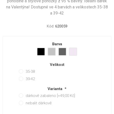
pohodlné a stylové ponožky z 95 % bavlny. Ideální dárek
na Valentýna! Dostupné ve 4 barvách a velikostech 35-38
a 39-42
Kód:
620059
Barva
Velikost
35-38
39-42
Varianta
*
dárkově zabaleno [+49,00 Kč]
nebalit dárkově