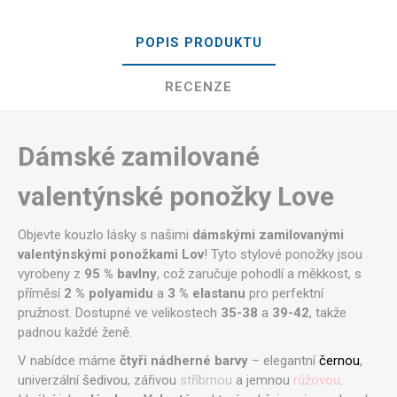
POPIS PRODUKTU
RECENZE
Dámské zamilované
valentýnské ponožky Love
Objevte kouzlo lásky s našimi
dámskými zamilovanými
valentýnskými ponožkami Lov
! Tyto stylové ponožky jsou
vyrobeny z
95 % bavlny
, což zaručuje pohodlí a měkkost, s
příměsí
2 % polyamidu
a
3 % elastanu
pro perfektní
pružnost. Dostupné ve velikostech
35-38
a
39-42
, takže
padnou každé ženě.
V nabídce máme
čtyři nádherné barvy
– elegantní
černou
,
univerzální
šedivou
, zářivou
stříbrnou
a jemnou
růžovou
.