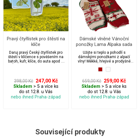
Pravý čtyřlístek pro štěstí na
Dámské vlněné Vánoční
klíče
ponožky Lama Alpaka sada
3 páry
Daruj pravý Český čtyřlístek pro
Užijte si teplo a pohodlí s
štěstí v klíčence s pověšením na
dámskými ponožkami z alpačí
batoh, kufr, klíče, do auta apod ...
vlny! Měkké, hřejivé a prodyšné
Čtyřlístky budí emoce a nosí
ponožky z přírodní alpačí vlny jsou
štěstí, když je darujete předáte
ideální pro chladné dny. Bez
tak štěstí.
stahovací gumy pro maximální
komfort a volnou cirkulaci krve.
247,00 Kč
259,00 Kč
398,00 Kč
659,00 Kč
Perfektní volba pro citlivou
Skladem
> 5 a více ks
Skladem
> 5 a více ks
pokožku.
do st 12.8. u Vás
do st 12.8. u Vás
nebo ihned Praha-západ
nebo ihned Praha-západ
Související produkty