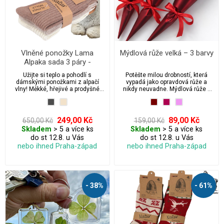
Vlněné ponožky Lama
Mýdlová růže velká – 3 barvy
Alpaka sada 3 páry -
dámské
Užijte si teplo a pohodlí s
Potěšte milou drobností, která
dámskými ponožkami z alpačí
vypadá jako opravdová růže a
vlny! Měkké, hřejivé a prodyšné
nikdy neuvadne. Mýdlová růže v
ponožky z přírodní alpačí vlny jsou
reálné velikosti je krásná
ideální pro chladné dny. Bez
dekorace i originální dárek na
stahovací gumy pro maximální
Valentýna, výročí, narozeniny
komfort a volnou cirkulaci krve.
nebo jen tak z lásky. V balení jsou
249,00 Kč
89,00 Kč
650,00 Kč
159,00 Kč
Perfektní volba pro citlivou
3 barevné varianty – ideální, když
Skladem
> 5 a více ks
Skladem
> 5 a více ks
pokožku.
chcete udělat radost více lidem
do st 12.8. u Vás
do st 12.8. u Vás
nebo si vytvořit vlastní
romantickou kombinaci.
nebo ihned Praha-západ
nebo ihned Praha-západ
- 38%
- 61%