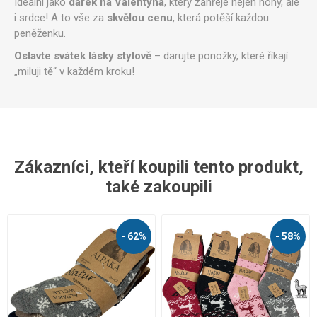
Ideální jako
dárek na Valentýna
, který zahřeje nejen nohy, ale
i srdce! A to vše za
skvělou cenu
, která potěší každou
peněženku.
Oslavte svátek lásky stylově
– darujte ponožky, které říkají
„miluji tě“ v každém kroku!
Zákazníci, kteří koupili tento produkt,
také zakoupili
- 62%
- 58%