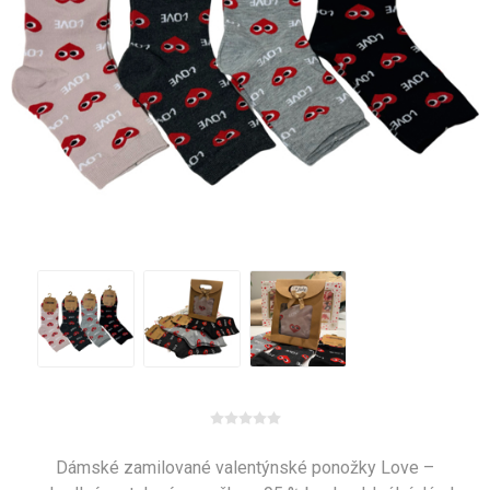
Dámské zamilované valentýnské ponožky Love –