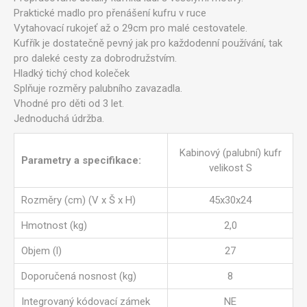
Praktické madlo pro přenášení kufru v ruce
Vytahovací rukojeť až o 29cm pro malé cestovatele.
Kufřík je dostatečně pevný jak pro každodenní používání, tak
pro daleké cesty za dobrodružstvím.
Hladký tichý chod koleček
Splňuje rozměry palubního zavazadla.
Vhodné pro děti od 3 let.
Jednoduchá údržba.
Kabinový (palubní) kufr
Parametry a specifikace:
velikost S
Rozměry (cm) (V x Š x H)
45x30x24
Hmotnost (kg)
2,0
Objem (l)
27
Doporučená nosnost (kg)
8
Integrovaný kódovací zámek
NE