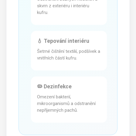
skvrn z exteriéru i interiéru
kufru.
💧 Tepování interiéru
Šetrné čištění textilií, podšívek a
vnitřních částí kufru.
🦠 Dezinfekce
Omezení bakterií,
mikroorganismů a odstranění
nepříjemných pachů.