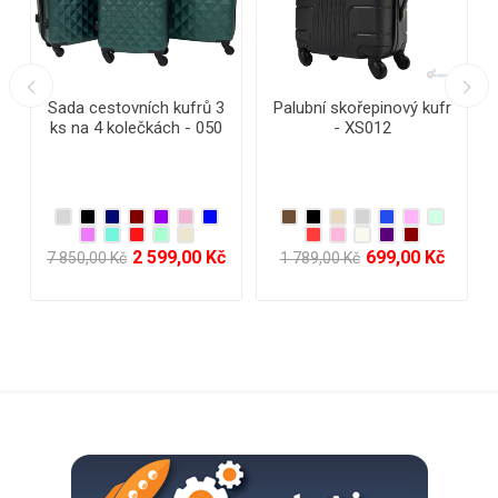
Velký cestovní kufr 93
Velký skořepinový
litrů Semi Line T5669-4
cestovní kufr RGL na 4
Ecru - surové hedvábí
kolečkách - L910
2 159,00 Kč
789,00 Kč
2 980,00 Kč
3 058,00 Kč