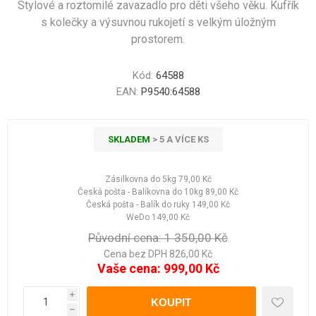
Stylové a roztomilé zavazadlo pro děti všeho věku. Kufřík
s kolečky a výsuvnou rukojetí s velkým úložným
prostorem.
Kód:
64588
EAN:
P9540:64588
SKLADEM
> 5 A VÍCE KS
Zásilkovna do 5kg
79,00 Kč
Česká pošta - Balíkovna do 10kg
89,00 Kč
Česká pošta - Balík do ruky
149,00 Kč
WeDo
149,00 Kč
Původní cena:
1 350,00 Kč
Cena bez DPH 826,00 Kč
Vaše cena:
999,00 Kč
i
h