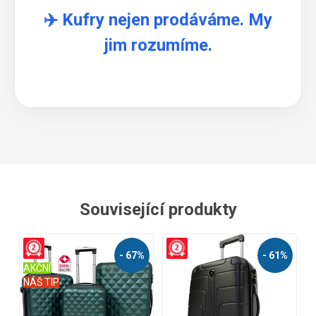
✈️ Kufry nejen prodáváme. My
jim rozumíme.
Související produkty
%
- 74%
A
NÁŠ TIP
N