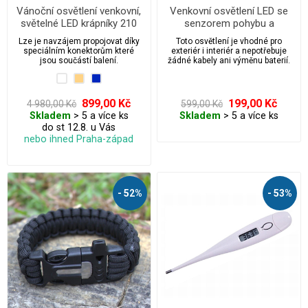
Vánoční osvětlení venkovní,
Venkovní osvětlení LED se
světelné LED krápníky 210
senzorem pohybu a
ks/10 m s flash efektem a
solárním nabíjením
Lze je navzájem propojovat díky
Toto osvětlení je vhodné pro
časovačem
speciálním konektorům které
exteriér i interiér a nepotřebuje
jsou součástí balení.
žádné kabely ani výměnu baterií.
899,00 Kč
199,00 Kč
4 980,00 Kč
599,00 Kč
Skladem
> 5 a více ks
Skladem
> 5 a více ks
do st 12.8. u Vás
nebo ihned Praha-západ
- 52%
- 53%