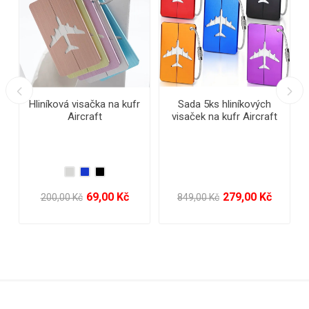
Sada 5ks hliníkových
Reflexní pásek
Vo
visaček na kufr Aircraft
279,00 Kč
19,00 Kč
849,00 Kč