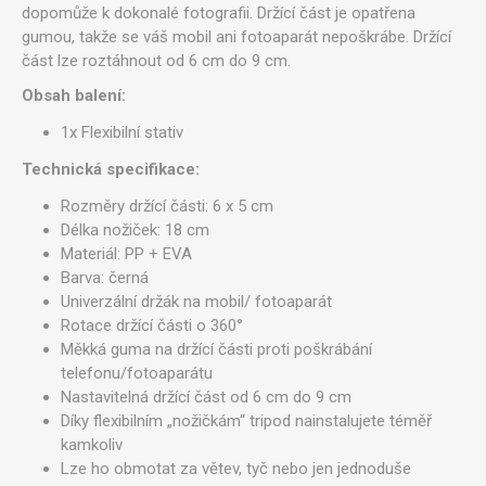
dopomůže k dokonalé fotografii. Držící část je opatřena
gumou, takže se váš mobil ani fotoaparát nepoškrábe. Držící
část lze roztáhnout od 6 cm do 9 cm.
Obsah balení:
1x Flexibilní stativ
Technická specifikace:
Rozměry držící části: 6 x 5 cm
Délka nožiček: 18 cm
Materiál: PP + EVA
Barva: černá
Univerzální držák na mobil/ fotoaparát
Rotace držící části o 360°
Měkká guma na držící části proti poškrábání
telefonu/fotoaparátu
Nastavitelná držící část od 6 cm do 9 cm
Díky flexibilním „nožičkám“ tripod nainstalujete téměř
kamkoliv
Lze ho obmotat za větev, tyč nebo jen jednoduše