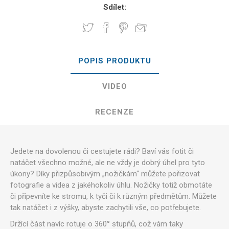
Sdílet:
POPIS PRODUKTU
VIDEO
RECENZE
Jedete na dovolenou či cestujete rádi? Baví vás fotit či
natáčet všechno možné, ale ne vždy je dobrý úhel pro tyto
úkony? Díky přizpůsobivým „nožičkám“ můžete pořizovat
fotografie a videa z jakéhokoliv úhlu. Nožičky totiž obmotáte
či připevníte ke stromu, k tyči či k různým předmětům. Můžete
tak natáčet i z výšky, abyste zachytili vše, co potřebujete.
Držící část navíc rotuje o 360° stupňů, což vám taky