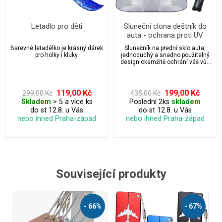
Letadlo pro děti
Sluneční clona deštník do
auta - ochrana proti UV
záření
Barevné letadélko je krásný dárek
Slunečník na přední sklo auta,
pro holky i kluky.
jednoduchý a snadno použitelný
design okamžitě ochrání váš vůz
před přehřátím! Stačí potah
roztáhnout jako deštník a postavit
doprostřed auta tak, aby přilnul k
čelnímu sklu.
119,00 Kč
199,00 Kč
299,00 Kč
435,00 Kč
Skladem
> 5 a více ks
Poslední 2ks
skladem
do st 12.8. u Vás
do st 12.8. u Vás
nebo ihned Praha-západ
nebo ihned Praha-západ
Související produkty
- 67%