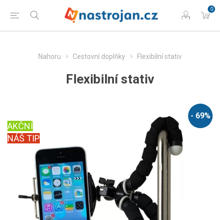
0
Nahoru
Cestovní doplňky
Flexibilní stativ
Flexibilní stativ
- 69%
AKČNÍ
NÁŠ TIP