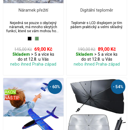
Náramek přežití
Digitální teploměr
Nejedná se pouze o obyčejný
Teploměr s LCD displejem je tím
náramek, má mnoho skrytých
pádem praktický a velmi skladný.
funkcí, které se vám mohou hodit
na vašich dobrodružstvích.
69,00 Kč
89,00 Kč
145,00 Kč
190,00 Kč
Skladem
> 5 a více ks
Skladem
> 5 a více ks
do st 12.8. u Vás
do st 12.8. u Vás
nebo ihned Praha-západ
nebo ihned Praha-západ
- 60%
- 54%
AKČNÍ
NÁŠ TIP