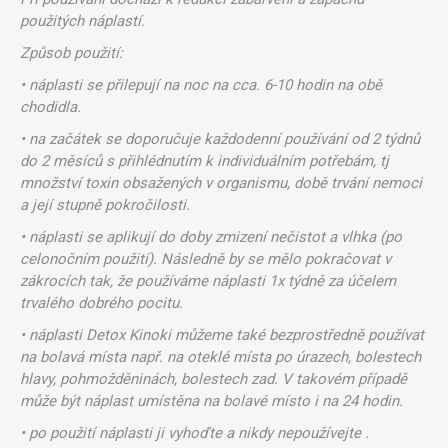
použitých náplastí.
Způsob použití:
• náplasti se přilepují na noc na cca. 6-10 hodin na obě
chodidla.
• na začátek se doporučuje každodenní používání od 2 týdnů
do 2 měsíců s přihlédnutím k individuálním potřebám, tj
množství toxin obsažených v organismu, době trvání nemoci
a její stupně pokročilosti.
• náplasti se aplikují do doby zmizení nečistot a vlhka (po
celonočním použití). Následně by se mělo pokračovat v
zákrocích tak, že používáme náplasti 1x týdně za účelem
trvalého dobrého pocitu.
• náplasti Detox Kinoki můžeme také bezprostředně používat
na bolavá místa např. na oteklé místa po úrazech, bolestech
hlavy, pohmožděninách, bolestech zad. V takovém případě
může být náplast umístěna na bolavé místo i na 24 hodin.
• po použití náplasti ji vyhoďte a nikdy nepoužívejte .