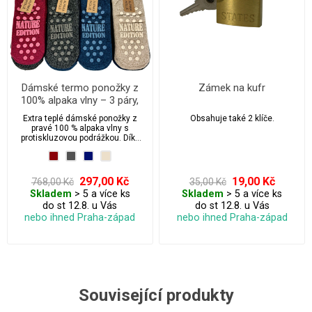
Dámské termo ponožky z
Zámek na kufr
100% alpaka vlny – 3 páry,
protiskluzové, extra teplé
Extra teplé dámské ponožky z
Obsahuje také 2 klíče.
pravé 100 % alpaka vlny s
protiskluzovou podrážkou. Díky
gumovým puntíkům na spodní
straně bezpečně nahradí domácí
bačkory. Jsou měkké, hřejivé,
prodyšné a vhodné i pro citlivou
297,00 Kč
19,00 Kč
768,00 Kč
35,00 Kč
pokožku. Balení obsahuje 3 páry.
Skladem
> 5 a více ks
Skladem
> 5 a více ks
do st 12.8. u Vás
do st 12.8. u Vás
nebo ihned Praha-západ
nebo ihned Praha-západ
Související produkty