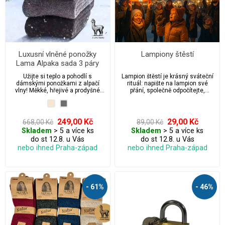
Luxusní vlněné ponožky
Lampiony štěstí
Lama Alpaka sada 3 páry
dámské
Užijte si teplo a pohodlí s
Lampion štěstí je krásný sváteční
dámskými ponožkami z alpačí
rituál: napište na lampion své
vlny! Měkké, hřejivé a prodyšné
přání, společně odpočítejte,
ponožky z přírodní alpačí vlny jsou
zapalte hořáček a nechte lampion
ideální pro chladné dny. Bez
vystoupat do nočního nebe. Říká
stahovací gumy pro maximální
se, že když se vzlet podaří, přání
komfort a volnou cirkulaci krve.
má šanci se splnit. Je to dojemná
249,00 Kč
29,00 Kč
668,00 Kč
89,00 Kč
Perfektní volba pro citlivou
společenská chvíle, která rozzáří
Skladem
> 5 a více ks
Skladem
> 5 a více ks
pokožku.
Vánoce, Silvestra, valentýn,
do st 12.8. u Vás
do st 12.8. u Vás
svatby i rodinné oslavy.
nebo ihned Praha-západ
nebo ihned Praha-západ
- 61%
- 46%