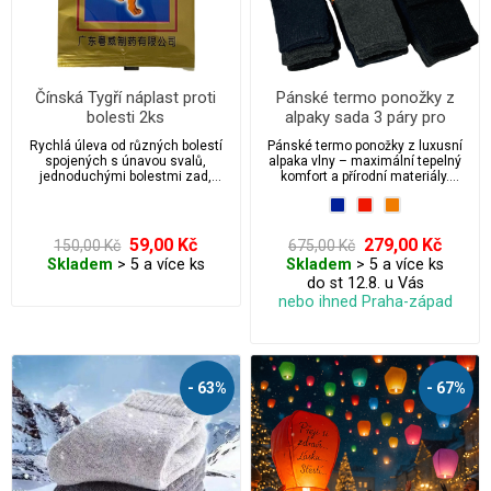
Čínská Tygří náplast proti
Pánské termo ponožky z
bolesti 2ks
alpaky sada 3 páry pro
outdoorové aktivity
Rychlá úleva od různých bolestí
Pánské termo ponožky z luxusní
spojených s únavou svalů,
alpaka vlny – maximální tepelný
jednoduchými bolestmi zad,
komfort a přírodní materiály.
natažením, pohmožděninami, atp.
Ideální pro chladné dny, outdoor i
Velmi vhodné na cestování.
každodenní nošení.
Super také po osobním
Antibakteriální, prodyšné a extra
vyzkoušení nalepit na nos skvěle
pohodlné. Perfektní volba pro
59,00 Kč
279,00 Kč
150,00 Kč
675,00 Kč
uleví při dýchání.
moderního muže, který hledá
Skladem
> 5 a více ks
Skladem
> 5 a více ks
kvalitu a styl.
do st 12.8. u Vás
nebo ihned Praha-západ
- 63%
- 67%