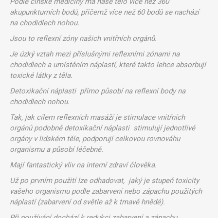
Podle čínské medicíny má naše tělo více než 360
akupunkturních bodů, přičemž více než 60 bodů se nachází
na chodidlech nohou.
Jsou to reflexní zóny našich vnitřních orgánů.
Je úzký vztah mezi příslušnými reflexními zónami na
chodidlech a umístěním náplastí, které takto lehce absorbují
toxické látky z těla.
Detoxikační náplasti přímo působí na reflexní body na
chodidlech nohou.
Tak, jak cílem reflexních masáží je stimulace vnitřních
orgánů podobně detoxikační náplasti stimulují jednotlivé
orgány v lidském těle, podporují celkovou rovnováhu
organismu a působí léčebně.
Mají fantastický vliv na interní zdraví člověka.
Už po prvním použití lze odhadovat, jaký je stupeň toxicity
vašeho organismu podle zabarvení nebo zápachu použitých
náplastí (zabarvení od světle až k tmavě hnědé).
Při používání dochází k redukci zabarvení a zápachu