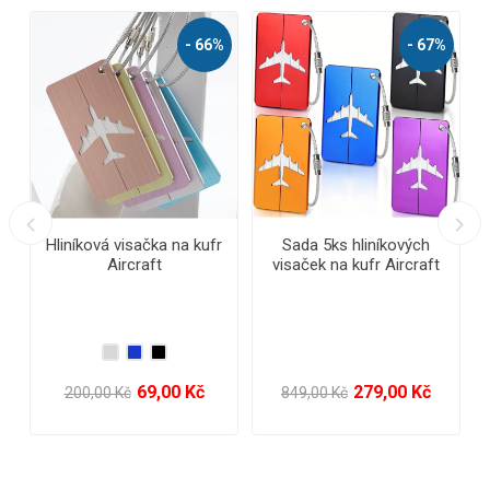
%
- 41%
Reflexní pásek
Voděodolné pouzdro na
telefon
19,00 Kč
79,00 Kč
135,00 Kč