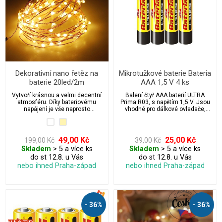
Dekorativní nano řetěz na
Mikrotužkové baterie Bateria
baterie 20led/2m
AAA 1,5 V 4 ks
Vytvoří krásnou a velmi decentní
Balení čtyř AAA baterií ULTRA
atmosféru. Díky bateriovému
Prima R03, s napětím 1,5 V. Jsou
napájení je vše naprosto
vhodné pro dálkové ovladače,
bezpečné a nezávislé.
fotoaparáty, vánoční světelné
řetězy, hodiny, svítilny apod.
49,00 Kč
25,00 Kč
199,00 Kč
39,00 Kč
Skladem
> 5 a více ks
Skladem
> 5 a více ks
do st 12.8. u Vás
do st 12.8. u Vás
nebo ihned Praha-západ
nebo ihned Praha-západ
- 36%
- 36%