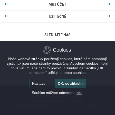
MŮJ ÚČET
UŽITEČNÉ
SLEDUJTE NÁS
Cookies
Naše webové stránky používají cookies, které nám pomáhají
MOŽNOSTI PLATBY
zjistit, jak jsou naše stránky používány. Abychom cookies mohli
používat, musíte nám to povolit. Kliknutím na tlačítko „OK,
souhlasím“ udělujete tento souhlas.
Nastavení
OK, souhlasím
Souhlas můžete odmítnout
zde
.
Powered by
nopCommerce
Designed by
Nop-Templates.com
Copyright © 2026 Nastrojan.cz. Všechna práva vyhrazena.