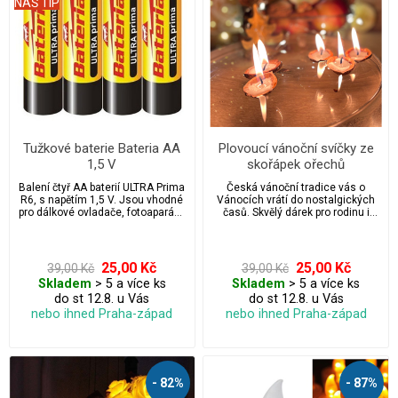
NÁŠ TIP
Tužkové baterie Bateria AA
Plovoucí vánoční svíčky ze
1,5 V
skořápek ořechů
Balení čtyř AA baterií ULTRA Prima
Česká vánoční tradice vás o
R6, s napětím 1,5 V. Jsou vhodné
Vánocích vrátí do nostalgických
pro dálkové ovladače, fotoaparáty,
časů. Skvělý dárek pro rodinu i
vánoční světelné řetězy, hodiny,
přátele. Svíčky jsou i zajímavým
svítilny apod.
reklamním vánočním předmětem
pro zákazníky a vaše obchodní
partnery.
25,00 Kč
25,00 Kč
39,00 Kč
39,00 Kč
Skladem
> 5 a více ks
Skladem
> 5 a více ks
do st 12.8. u Vás
do st 12.8. u Vás
nebo ihned Praha-západ
nebo ihned Praha-západ
- 82%
- 87%