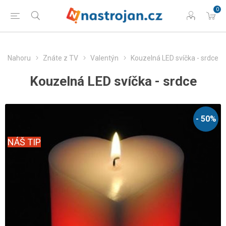
0
Nahoru
Znáte z TV
Valentýn
Kouzelná LED svíčka - srdce
Kouzelná LED svíčka - srdce
- 50%
NÁŠ TIP