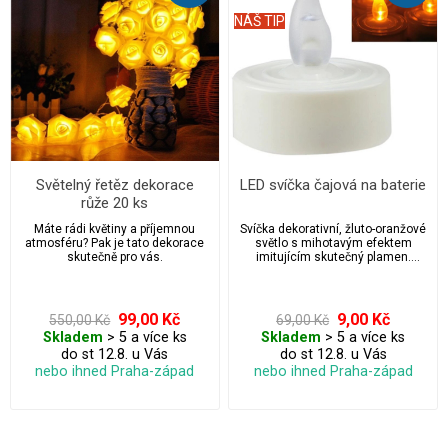
NÁŠ TIP
Světelný řetěz dekorace
LED svíčka čajová na baterie
růže 20 ks
Máte rádi květiny a příjemnou
Svíčka dekorativní, žluto-oranžové
atmosféru? Pak je tato dekorace
světlo s mihotavým efektem
skutečně pro vás.
imitujícím skutečný plamen.
Baterie jsou součástí balení.
99,00 Kč
9,00 Kč
550,00 Kč
69,00 Kč
Skladem
> 5 a více ks
Skladem
> 5 a více ks
do st 12.8. u Vás
do st 12.8. u Vás
nebo ihned Praha-západ
nebo ihned Praha-západ