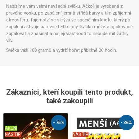
Nabízíme vám velmi nevšední svíčku. Ačkoli je vyrobená z
pravého vosku, po zapálení jemně střídá barvy a tím zpříjemní
atmosféru. Tajemství se skrývá ve speciálním knotu, který po
zapálení aktivuje barevné LED diody. Svíčku můžete opakovaně
zapalovat a zhasínat a na její vlastnosti to nebude mít žádný
vliv.
Svíčka váží 100 gramů a vydrží hořet přibližně 20 hodin.
Zákazníci, kteří koupili tento produkt,
také zakoupili
- 75%
- 36%
AKČNÍ
NÁŠ TIP
NÁŠ TIP