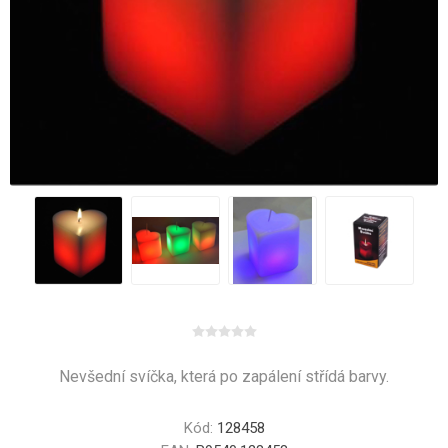
Nevšední svíčka, která po zapálení střídá barvy.
Kód:
128458