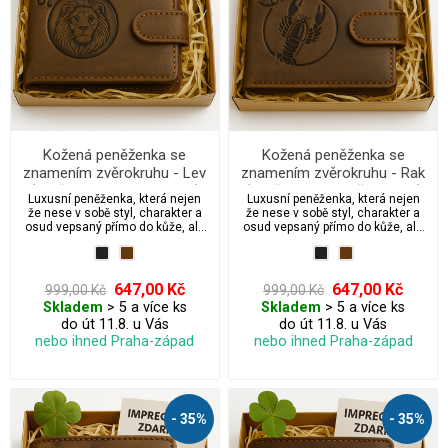
Kožená peněženka se
Kožená peněženka se
znamením zvěrokruhu - Lev
znamením zvěrokruhu - Rak
(23. července – 22. srpna)
(21. června – 22. července)
Luxusní peněženka, která nejen
Luxusní peněženka, která nejen
že nese v sobě styl, charakter a
že nese v sobě styl, charakter a
osud vepsaný přímo do kůže, ale
osud vepsaný přímo do kůže, ale
také přichází s možností
také přichází s možností
dárkového balení, které promění
dárkového balení, které promění
obyčejný dárek v emotivní
obyčejný dárek v emotivní
zážitek. Vyberte si svou verzi: od
zážitek. Vyberte si svou verzi: od
647,00 Kč
647,00 Kč
999,00 Kč
999,00 Kč
elegantní “S péčí – impregnace
elegantní “S péčí – impregnace
Skladem
> 5 a více ks
Skladem
> 5 a více ks
zdarma”, přes „S péčí + dárkem“
zdarma”, přes „S péčí + dárkem“
do út 11.8. u Vás
do út 11.8. u Vás
až po oblíbenou verzi „Pro štěstí s
až po oblíbenou verzi „Pro štěstí s
péčí + pravý čtyřlístek“ — darujte
péčí + pravý čtyřlístek“ — darujte
nebo ihned Praha-západ
nebo ihned Praha-západ
více než jen peněženku. Dostupné
více než jen peněženku. Dostupné
ve dvou nadčasových odstínech:
ve dvou nadčasových odstínech:
grafitová a kávově hnědá.
grafitová a kávově hnědá.
- 35%
- 35%