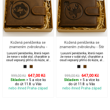
Kožená peněženka se
Kožená peněženka se
znamením zvěrokruhu -
znamením zvěrokruhu - Štír
Ryby (19. února – 20.
(23. října – 21. listopadu)
Luxusní peněženka, která nejen
Luxusní peněženka, která nejen
března)
že nese v sobě styl, charakter a
že nese v sobě styl, charakter a
osud vepsaný přímo do kůže, ale
osud vepsaný přímo do kůže, ale
také přichází s možností
také přichází s možností
dárkového balení, které promění
dárkového balení, které promění
obyčejný dárek v emotivní
obyčejný dárek v emotivní
zážitek. Vyberte si svou verzi: od
zážitek. Vyberte si svou verzi: od
647,00 Kč
647,00 Kč
999,00 Kč
999,00 Kč
elegantní “S péčí – impregnace
elegantní “S péčí – impregnace
Skladem
> 5 a více ks
Skladem
> 5 a více ks
zdarma”, přes „S péčí + dárkem“
zdarma”, přes „S péčí + dárkem“
do út 11.8. u Vás
do út 11.8. u Vás
až po oblíbenou verzi „Pro štěstí s
až po oblíbenou verzi „Pro štěstí s
péčí + pravý čtyřlístek“ — darujte
péčí + pravý čtyřlístek“ — darujte
nebo ihned Praha-západ
nebo ihned Praha-západ
více než jen peněženku. Dostupné
více než jen peněženku. Dostupné
ve dvou nadčasových odstínech:
ve dvou nadčasových odstínech:
grafitová a kávově hnědá.
grafitová a kávově hnědá.