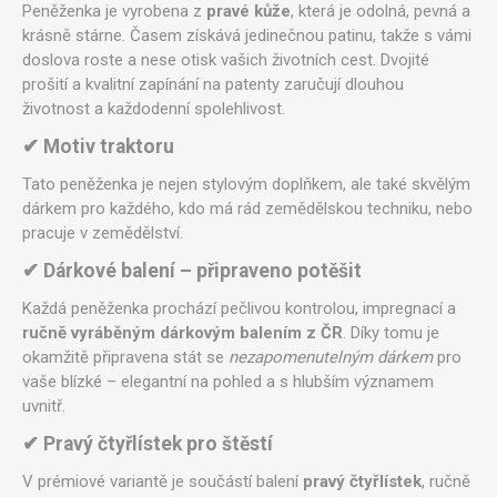
Peněženka je vyrobena z
pravé kůže
, která je odolná, pevná a
krásně stárne. Časem získává jedinečnou patinu, takže s vámi
doslova roste a nese otisk vašich životních cest. Dvojité
prošití a kvalitní zapínání na patenty zaručují dlouhou
životnost a každodenní spolehlivost.
✔ Motiv traktoru
Tato peněženka je nejen stylovým doplňkem, ale také skvělým
dárkem pro každého, kdo má rád zemědělskou techniku, nebo
pracuje v zemědělství.
✔ Dárkové balení – připraveno potěšit
Každá peněženka prochází pečlivou kontrolou, impregnací a
ručně vyráběným dárkovým balením z ČR
. Díky tomu je
okamžitě připravena stát se
nezapomenutelným dárkem
pro
vaše blízké – elegantní na pohled a s hlubším významem
uvnitř.
✔ Pravý čtyřlístek pro štěstí
V prémiové variantě je součástí balení
pravý čtyřlístek
, ručně