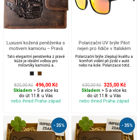
Luxusní kožená peněženka s
Polarizační UV brýle Pilot
motivem kamionu – Pravá
nejen pro řidiče v Italském
kůže
designu
Tato elegantní peněženka z pravé
Polarizační brýle zlepšují kvalitu a
kůže je ideální volbou pro
komfort vidění při jízdě v autě
milovníky kamionů a
nebo na kole. Polarizace totiž
profesionální řidiče. Vyniká svým
zabraňuje nepříjemným
detailním reliéfním motivem
odleskům, které vznikají zejména
kamionu, který dodává
při pohledu na vodní hladinu,
peněžence jedinečný a stylový
mokrou silnici nebo na
496,00 Kč
325,00 Kč
825,00 Kč
630,00 Kč
vzhled. Díky odolnému materiálu
zasněžené plochy.
Skladem
> 5 a více ks
Skladem
> 5 a více ks
a preciznímu ručnímu zpracování
do út 11.8. u Vás
do út 11.8. u Vás
vám tato peněženka poskytne
dlouhodobou výdrž a spolehlivost.
nebo ihned Praha-západ
nebo ihned Praha-západ
- 35%
- 35%