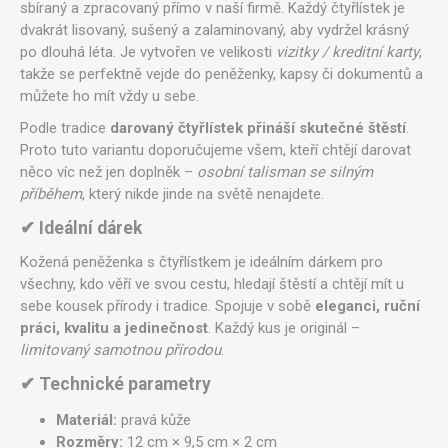
sbíraný a zpracovaný přímo v naší firmě. Každý čtyřlístek je
dvakrát lisovaný, sušený a zalaminovaný, aby vydržel krásný
po dlouhá léta. Je vytvořen ve velikosti
vizitky / kreditní karty
,
takže se perfektně vejde do peněženky, kapsy či dokumentů a
můžete ho mít vždy u sebe.
Podle tradice
darovaný čtyřlístek přináší skutečné štěstí
.
Proto tuto variantu doporučujeme všem, kteří chtějí darovat
něco víc než jen doplněk –
osobní talisman se silným
příběhem
, který nikde jinde na světě nenajdete.
✔ Ideální dárek
Kožená peněženka s čtyřlístkem je ideálním dárkem pro
všechny, kdo věří ve svou cestu, hledají štěstí a chtějí mít u
sebe kousek přírody i tradice. Spojuje v sobě
eleganci, ruční
práci, kvalitu a jedinečnost
. Každý kus je originál –
limitovaný samotnou přírodou
.
✔ Technické parametry
Materiál:
pravá kůže
Rozměry:
12 cm × 9,5 cm × 2 cm