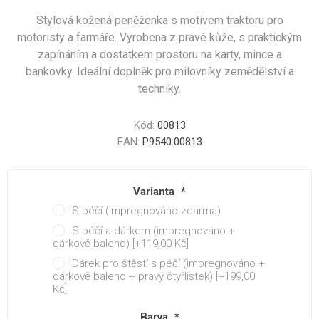
Stylová kožená peněženka s motivem traktoru pro
motoristy a farmáře. Vyrobena z pravé kůže, s praktickým
zapínáním a dostatkem prostoru na karty, mince a
bankovky. Ideální doplněk pro milovníky zemědělství a
techniky.
Kód:
00813
EAN:
P9540:00813
Varianta
*
S péčí (impregnováno zdarma)
S péčí a dárkem (impregnováno +
dárkově baleno) [+119,00 Kč]
Dárek pro štěstí s péčí (impregnováno +
dárkově baleno + pravý čtyřlístek) [+199,00
Kč]
Barva
*