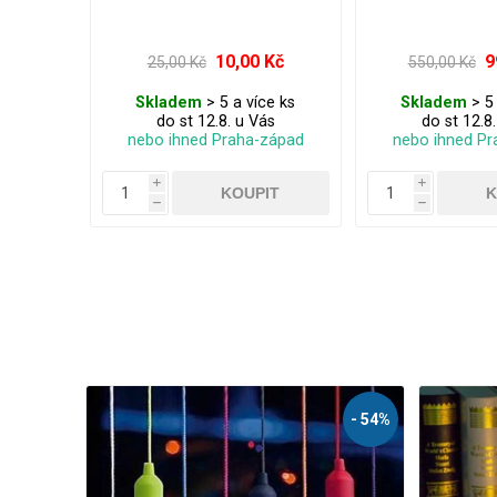
10,00 Kč
9
25,00 Kč
550,00 Kč
Skladem
> 5 a více ks
Skladem
> 5 
do st 12.8. u Vás
do st 12.8
nebo ihned Praha-západ
nebo ihned Pr
i
i
h
h
- 58%
- 54%