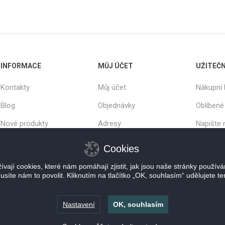
INFORMACE
MŮJ ÚČET
UŽITEČ
Kontakty
Můj účet
Nákupní 
Blog
Objednávky
Oblíbené
Nové produkty
Adresy
Napište
O nás
Zjistit s
Cookies
Obchodní podmínky
vají cookies, které nám pomáhají zjistit, jak jsou naše stránky použív
usíte nám to povolit. Kliknutím na tlačítko „OK, souhlasím“ udělujete te
Osobní odběr
Reklamační řád
Nastavení
OK, souhlasím