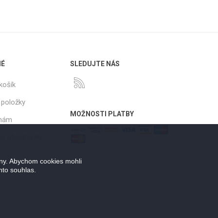
NÉ
SLEDUJTE NÁS
košík
 položky
MOŽNOSTI PLATBY
 nám
tav objednávky
ány. Abychom cookies mohli
nto souhlas.