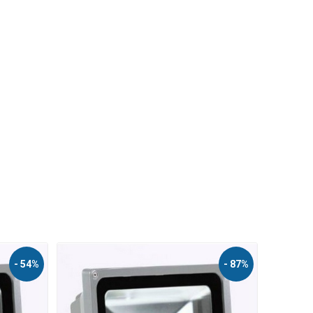
- 75%
- 63%
NÁŠ TIP