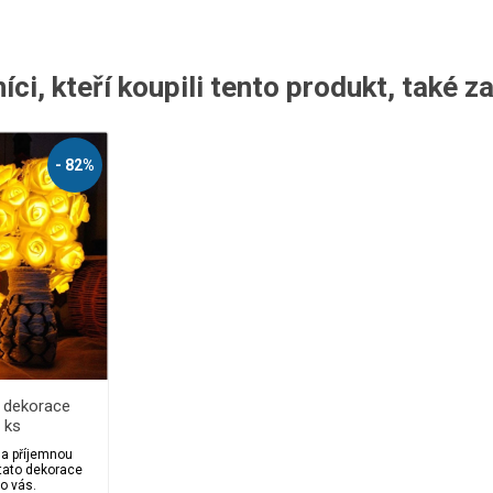
ci, kteří koupili tento produkt, také z
Legíny
- 82%
z dekorace
 ks
 a příjemnou
tato dekorace
o vás.