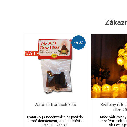
Zákazní
- 60%
NÁŠ TIP
Vánoční františek 3 ks
Světelný řetě
růže 20
Františky již neodmyslitelně patří do
Máte rádi květiny
každé domácnosti, která se hlásí k
atmosféru? Pak je 
tradicím Vánoc.
skutečně pr