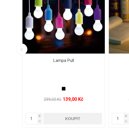
LED halogen, reflektor 100W - 800W
LE
3 999,00 Kč
8 650,00 Kč
i
i
h
h