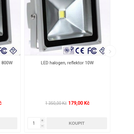
- 150W
LED halogen, reflektor 30W - 250W
999,00 Kč
2 735,00 Kč
i
i
h
h