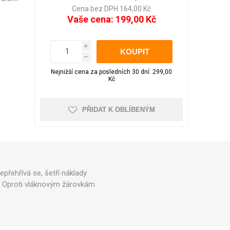
LED pásky
Večerní zahrada
Aku nůžky na větve
pro WC
Cena bez DPH 164,00 Kč
Obrazy
Vaše cena:
199,00 Kč
Sluneční brýle
Školní potřeby
i
h
Foto doplňky a
Nejnižší cena za posledních 30 dní: 299,00
Kufry odolné
Kufry dle objemu
příslušenství
Kč
30 - 50 litrů
51 - 80 litrů
PŘIDAT K OBLÍBENÝM
81 - 110 litrů
Zobrazit více
Čepice, beranice
Trička
epřehřívá se, šetří náklady
ou. Oproti vláknovým žárovkám
Pánská
Kufry značkové
Dámská
Cuties and Pals
D&N
MEMBER'S