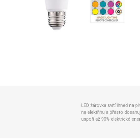
Zahrad
čt
Hračky
pří
Dům, zahrada a hobby
Doplň
Bato
Systém
Orientální zboží
osvětlen
Přís
Kufry 
no
Znáte z TV
Palubn
Vánoční osvětlení
Středn
Velké 
Squishy
antistr
Pop it a
LED žárovka svítí ihned na pl
na elektřinu a přesto dosahu
Půjč
uspoří až 90% elektrické ener