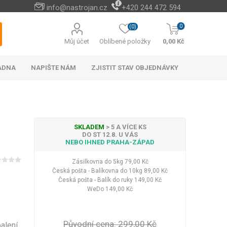
info@nastrojan.cz
+420 244 472 594
0
(0)
Můj účet
Oblíbené položky
0,00 Kč
ADNA
NAPIŠTE NÁM
ZJISTIT STAV OBJEDNÁVKY
SKLADEM
> 5 A VÍCE KS
DO ST 12.8. U VÁS
NEBO IHNED PRAHA-ZÁPAD
Baterie s elektrickým
Cizokrajné potraviny
Cestovní doplňky na
Vánoční stromky a
Naučné a hudební
Peněženky levně
Paměťové karty
Akumulátorové
Náhradní díly
Cestovní vybavení do
Venkovní osvětlení
Bateriové vánoční
Android TV boxy
Kabelky do ruky
Rychlo opravna
Příslušenství a
Among Us
ohřevem vody
kultivátory a
ozdoby
hračky
hotel
náhradní díly k AKU
cestovních kufrů
osvětlení
auta
Zásilkovna do 5kg
79,00 Kč
Hotová jídla
okopávačky (plečky)
nářadí
Česká pošta - Balíkovna do 10kg
89,00 Kč
Vánoční stromky
Nápoje
Česká pošta - Balík do ruky
149,00 Kč
Vánoční stojany
Čaje
WeDo
149,00 Kč
Vánoční ozdoby a
Zobrazit více
dekorace
LED halogeny
LED osvětlení
Zobrazit více
Původní cena:
299,00 Kč
alení
Kufry na 4 kolečkách
Dekorace na zeď
Baterie
Elektronické bidety
Kufry odlehčené
Plyšové klíčenky