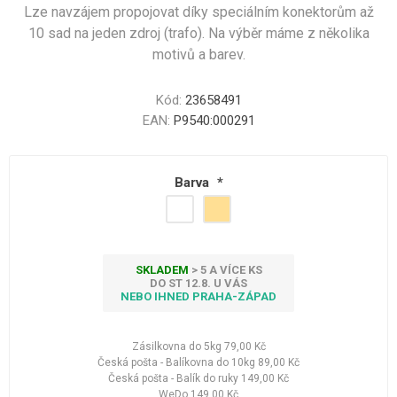
Lze navzájem propojovat díky speciálním konektorům až
10 sad na jeden zdroj (trafo). Na výběr máme z několika
motivů a barev.
Kód:
23658491
EAN:
P9540:000291
Barva
*
SKLADEM
> 5 A VÍCE KS
DO ST 12.8. U VÁS
NEBO IHNED PRAHA-ZÁPAD
Zásilkovna do 5kg
79,00 Kč
Česká pošta - Balíkovna do 10kg
89,00 Kč
Česká pošta - Balík do ruky
149,00 Kč
WeDo
149,00 Kč