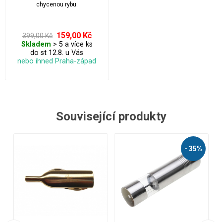
chycenou rybu.
159,00 Kč
399,00 Kč
Skladem
> 5 a více ks
do st 12.8. u Vás
nebo ihned Praha-západ
Související produkty
%
N