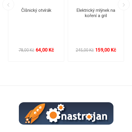
Kuchařská špachtle - 2
Kuchyňská houbička s
drátěnkou - velká
142,00 Kč
35,00 Kč
187,00 Kč
39,00 Kč