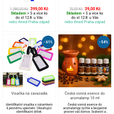
zvyšuje kvalitu vzduchu. Jedná o
Český výrobek tak tímto nákupem
zároveň podporujete své zdraví a
399,00 Kč
39,00 Kč
1 280,00 Kč
70,00 Kč
zdraví Českých firem.
Skladem
> 5 a více ks
Skladem
> 5 a více ks
do st 12.8. u Vás
do st 12.8. u Vás
nebo ihned Praha-západ
nebo ihned Praha-západ
- 61%
- 54%
Visačka na zavazadla
Česká vonná esence do
aromalamp 10 ml
Identifikační visačka s náramkem
Česká vonná esence do
k pevnému upevnění. Obsahující
aromalampy rychle a bezpečně
identifikační štítek.
provoní váš domov. Sváteční a