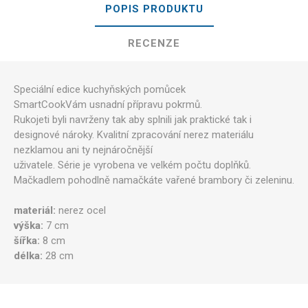
POPIS PRODUKTU
RECENZE
Speciální edice kuchyňských pomůcek
SmartCookVám usnadní přípravu pokrmů.
Rukojeti byli navrženy tak aby splnili jak praktické tak i
designové nároky. Kvalitní zpracování nerez materiálu
nezklamou ani ty nejnáročnější
uživatele. Série je vyrobena ve velkém počtu doplňků.
Mačkadlem pohodlně namačkáte vařené brambory či zeleninu.
materiál:
nerez ocel
výška:
7 cm
šířka:
8 cm
délka:
28 cm