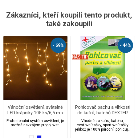
Zákazníci, kteří koupili tento produkt,
také zakoupili
- 69%
- 44%
NÁŠ TIP
Vánoční osvětlení, světelné
Pohlcovač pachu a vlhkosti
LED krápníky 105 ks/6,5 m x
do kufrů, batohů DEXTER
0,6 m
2ks/2x10g
Profesionální systém osvětlení, je
Vhodné do kufru, batohu,
možné navzájem propojovat.
cestovní tašky, sportovní tašky
jelikož je 100% přírodní, pohlcuje
pachy, ničí bakterie, viry a výrazně