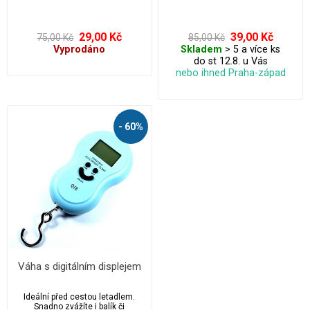
kořeněné tóny – káva, hřebíček,
skořice, perníkové koření,
santalové dřevo i vánoční směsi
– vytvářejí útulnou atmosféru na
29,00 Kč
39,00 Kč
75,00 Kč
85,00 Kč
každý den i na Vánoce. Stačí pár
Vyprodáno
Skladem
> 5 a více ks
kapek do misky s vodou a
do st 12.8. u Vás
intenzitu si snadno upravíte podle
počtu kapek.
nebo ihned Praha-západ
- 60%
Váha s digitálním displejem
Ideální před cestou letadlem.
Snadno zvážíte i balík či