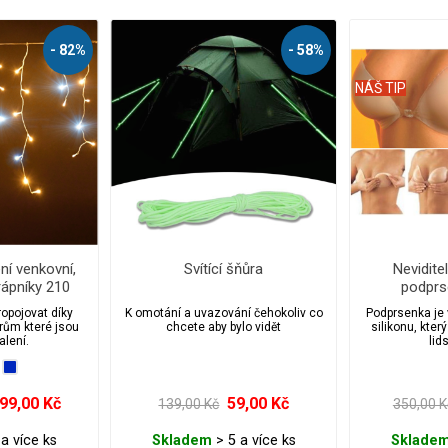
- 82%
- 58%
NÁŠ TIP
ní venkovní,
Svítící šňůra
Nevidite
rápníky 210
podprs
h efektem a
opojovat díky
K omotání a uvazování čehokoliv co
Podprsenka je
čem
rům které jsou
chcete aby bylo vidět
silikonu, kter
alení.
lid
99,00 Kč
59,00 Kč
139,00 Kč
350,00 K
a více ks
Skladem
> 5 a více ks
Sklade