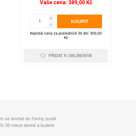
LED pásky
Vaše cena:
389,00 Kč
Večerní zahrada
Aku nůžky na větve
pro WC
Obrazy
i
h
Sluneční brýle
Školní potřeby
Nejnižší cena za posledních 30 dní: 900,00
Kč
Foto doplňky a
Kufry odolné
Kufry dle objemu
příslušenství
30 - 50 litrů
PŘIDAT K OBLÍBENÝM
51 - 80 litrů
81 - 110 litrů
Zobrazit více
Čepice, beranice
Trička
Pánská
Kufry značkové
Dámská
m se dostat do formy, posílí
Cuties and Pals
í 20-30 minut denně a budete
D&N
MEMBER'S