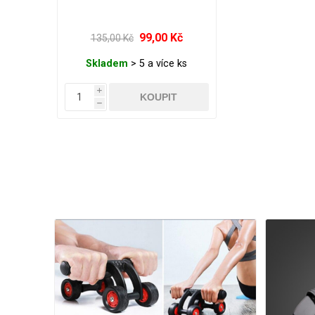
99,00 Kč
135,00 Kč
Skladem
> 5 a více ks
i
h
- 63%
- 56%