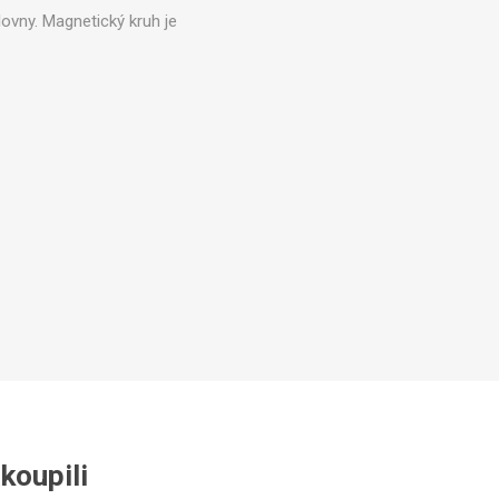
Zobrazit více
ovny. Magnetický kruh je
akoupili