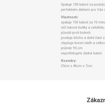
Spaluje 100 kalorii za pouhý
perfektním dárkem pro Vás i
Vlastnosti:
spaluje 100 kalorií za 10 min
ničí tukové buňky a celulitidu
působí proti bolesti
posiluje břicho a dolní část 
zlepšuje krevní oběh a celko
průměr 95 cm
nepotřebujete žádné bateri
Rozměry:
25cm x 46cm x 7cm
Zákazní