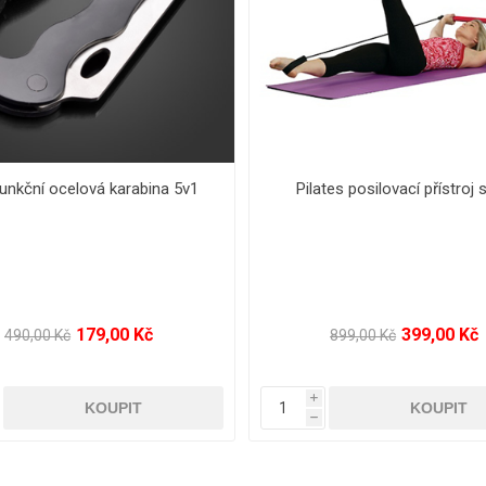
lovač svalů - ABS Advanced
Set na plážový tenis
Body System
289,00 Kč
99,00 Kč
480,00 Kč
159,00 Kč
i
h