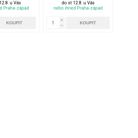
12.8. u Vás
do st 12.8. u Vás
ed Praha-západ
nebo ihned Praha-západ
i
h