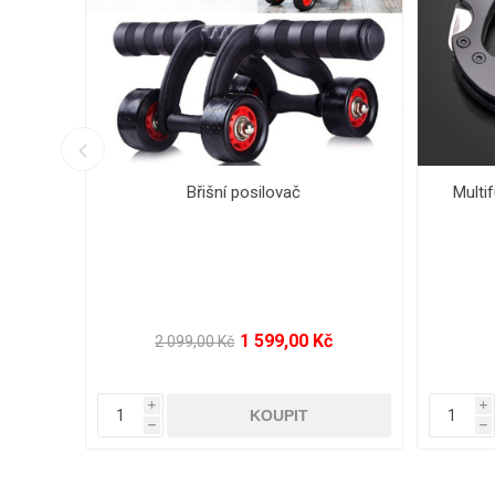
a 5v1
Pilates posilovací přístroj s CD
Posi
399,00 Kč
899,00 Kč
i
i
h
h