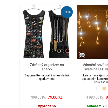
- 80%
Závěsný organizér na
Vánoční osvětle
šperky
světelné LED k
ks/10 m s flas
Zapomeňte na drahé a neskladné
Lze je navzájem pr
časova
šperkovnice!
speciálním konekto
součástí b
79,00 Kč
8
399,00 Kč
4 980,00 Kč
Vyprodáno
Skladem
> 5 