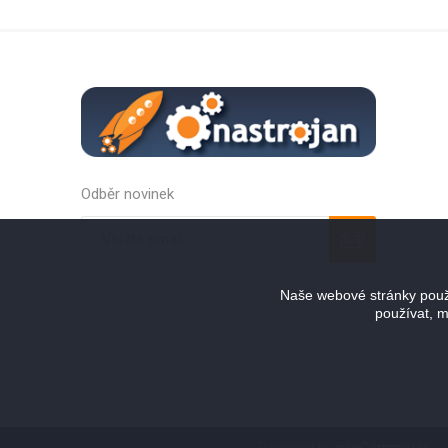
Odběr novinek
Odebírat
Zrušit odběr
Naše webové stránky použí
používat, m
Powered by
nopCommerce