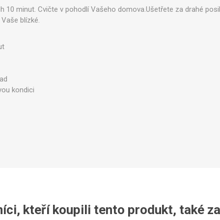
ch 10 minut. Cvičte v pohodlí Vašeho domova.Ušetřete za drahé posil
 Vaše blízké.
ut
Legíny
zad
vou kondici
ci, kteří koupili tento produkt, také z