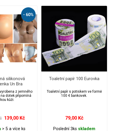
- 60%
lná silikonová
Toaletní papír 100 Eurovka
enka Un Bra
 vyrobena z jemného
Toaletní papír s potiskem ve formě
ý na dotek připomíná
100 € bankovek.
skou kůži.
139,00 Kč
79,00 Kč
č
m
> 5 a více ks
Poslední 3ks
skladem