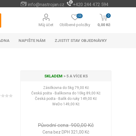
info@nastrojan.cz
+420 244 472 594
0
(0)
Můj účet
Oblíbené položky
0,00 Kč
ADNA
NAPIŠTE NÁM
ZJISTIT STAV OBJEDNÁVKY
SKLADEM
> 5 A VÍCE KS
Zásilkovna do 5kg
79,00 Kč
Baterie s elektrickým
Cizokrajné potraviny
Cestovní doplňky na
Vánoční stromky a
Naučné a hudební
Peněženky levně
Paměťové karty
Akumulátorové
Náhradní díly
Cestovní vybavení do
Venkovní osvětlení
Bateriové vánoční
Android TV boxy
Kabelky do ruky
Rychlo opravna
Příslušenství a
Among Us
Česká pošta - Balíkovna do 10kg
89,00 Kč
ohřevem vody
kultivátory a
ozdoby
hračky
hotel
náhradní díly k AKU
cestovních kufrů
osvětlení
auta
Hotová jídla
Česká pošta - Balík do ruky
149,00 Kč
okopávačky (plečky)
nářadí
Vánoční stromky
WeDo
149,00 Kč
Nápoje
Vánoční stojany
Čaje
Vánoční ozdoby a
Zobrazit více
dekorace
Původní cena:
900,00 Kč
LED halogeny
LED osvětlení
Zobrazit více
Cena bez DPH 321,00 Kč
Kufry na 4 kolečkách
Dekorace na zeď
Baterie
Elektronické bidety
Kufry odlehčené
Plyšové klíčenky