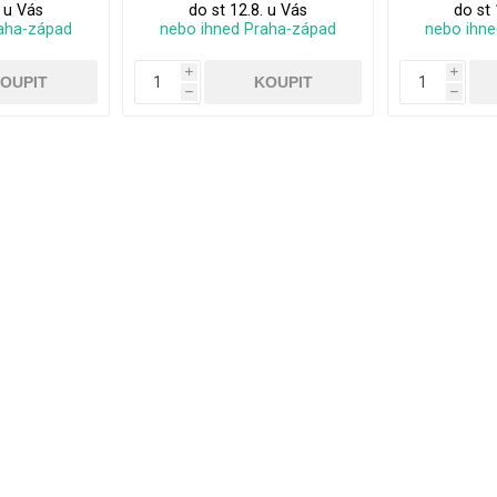
. u Vás
do st 12.8. u Vás
do st 
aha-západ
nebo ihned Praha-západ
nebo ihn
i
i
h
h