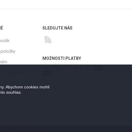
NÉ
SLEDUJTE NÁS
košík
 položky
MOŽNOSTI PLATBY
 nám
tav objednávky
ány. Abychom cookies mohli
nto souhlas.
.cz. Všechna práva vyhrazena.