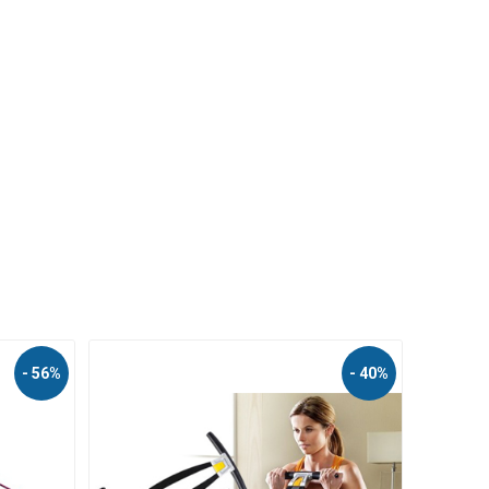
- 38%
- 40%
NÁŠ TIP