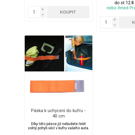
do st 12.8
nebo ihned Pr
i
h
i
h
Páska k uchycení do kufru -
40 cm
Díky této pásce již nebudete řešit
volný pohyb věcí v kufru vašeho auta.