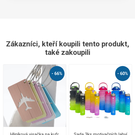
Zákazníci, kteří koupili tento produkt,
také zakoupili
- 66%
- 60%
Hliníková visačka na kufr
Sada 3ks motivačních lahví