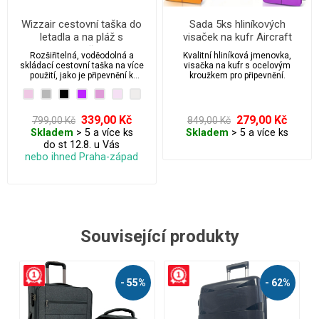
Wizzair cestovní taška do
Sada 5ks hliníkových
letadla a na pláž s
visaček na kufr Aircraft
univerzálním připnutím na
Rozšiřitelná, voděodolná a
Kvalitní hliníková jmenovka,
cestovní zavazadlo -
skládací cestovní taška na více
visačka na kufr s ocelovým
rozšiřitelná a skládací
použití, jako je připevnění k
kroužkem pro připevnění.
vašemu cestovnímu kufru, modní
doplněk či praktická na nákupy,
nebo pláž. Ve složeném stavu má
příjemně malé rozměry, je lehká a
339,00 Kč
279,00 Kč
799,00 Kč
849,00 Kč
vepředu má praktickou kapsičku
Skladem
> 5 a více ks
Skladem
> 5 a více ks
na zip. Je barevně sladěna s
do st 12.8. u Vás
našimi cestovními kufry RGL.
nebo ihned Praha-západ
Související produkty
%
- 59%
- 68%
NÁŠ TIP