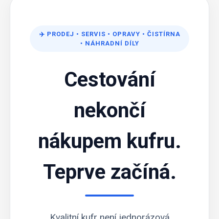
✈️
PRODEJ
•
SERVIS
•
OPRAVY
•
ČISTÍRNA
•
NÁHRADNÍ DÍLY
Cestování
nekončí
nákupem kufru.
Teprve začíná.
Kvalitní kufr není jednorázová