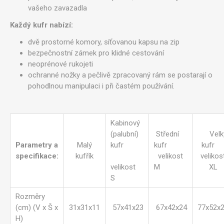
vašeho zavazadla
Každý kufr nabízí:
dvě prostorné komory, síťovanou kapsu na zip
bezpečnostní zámek pro klidné cestování
neoprénové rukojeti
ochranné nožky a pečlivě zpracovaný rám se postarají o
pohodlnou manipulaci i při častém používání.
Kabinový
(palubní)
Střední
Velk
Parametry a
Malý
kufr
kufr
kuf
specifikace:
kufřík
velikost
velikos
velikost
M
XL
S
Rozměry
(cm) (V x Š x
31x31x11
57x41x23
67x42x24
77x52x
H)