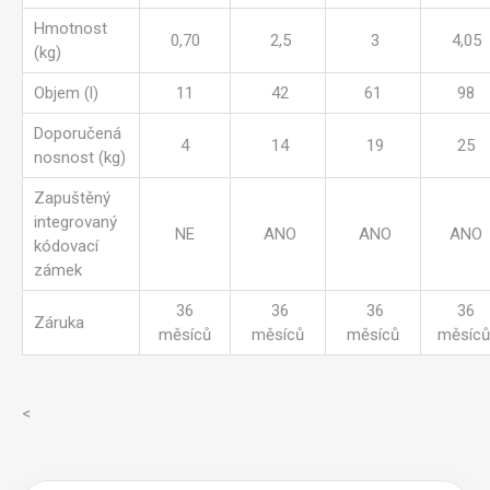
Hmotnost
0,70
2,5
3
4,05
(kg)
Objem (l)
11
42
61
98
Doporučená
4
14
19
25
nosnost (kg)
Zapuštěný
integrovaný
NE
ANO
ANO
ANO
kódovací
zámek
36
36
36
36
Záruka
měsíců
měsíců
měsíců
měsíc
<