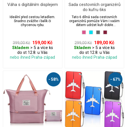
Váha s digitálním displejem
Sada cestovních organizérů
do kufru 6ks
Ideální před cestou letadlem.
Tato 6 dílná sada cestovních
Snadno zvážíte i balík či
organizérů pomůže Vám i vašim
chycenou rybu.
dětem udržet kufr dobře
uspořádaný a organizovaný
během cestování.
159,00 Kč
189,00 Kč
399,00 Kč
299,00 Kč
Skladem
> 5 a více ks
Skladem
> 5 a více ks
do st 12.8. u Vás
do st 12.8. u Vás
nebo ihned Praha-západ
nebo ihned Praha-západ
- 58%
- 67%