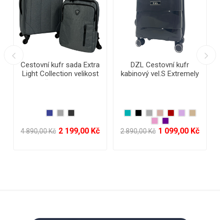
RGL Cestovní kufr
Cestovní kufry odolná
kabinový vel.S Extremely
sada DZL 3 ks L,M,S -
Durable Collection PP2
Extremely Durable
Collection PP-003
1 199,00 Kč
3 199,00 Kč
2 890,00 Kč
9 950,00 Kč