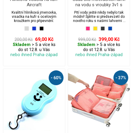
Aircraft
na vodu s vroubky 3v1 s
XXL odměrkou 2000ml,
Kvalitní hliníková jmenovka,
Pití vody ještě nikdy nebylo tak
900ml, 500ml
visačka na kufr s ocelovým
módní! Splňte si předsevzetí do
kroužkem pro připevnění.
nového roku s našimi lahvemi a
postaráte se o své zdraví
módním způsobem. Barevné
ombre lahve jsou HIT letošního
léta. Ode dneška přestane být pití
69,00 Kč
399,00 Kč
200,00 Kč
999,00 Kč
minimálně 2L vody nudnou
Skladem
> 5 a více ks
Skladem
> 5 a více ks
povinností.
do st 12.8. u Vás
do st 12.8. u Vás
nebo ihned Praha-západ
nebo ihned Praha-západ
- 60%
- 37%