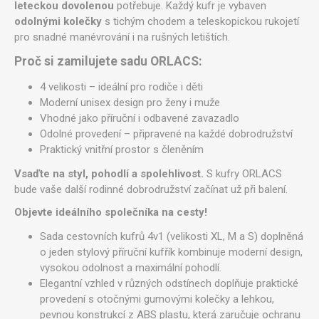
leteckou dovolenou
potřebuje. Každý kufr je vybaven
odolnými kolečky
s tichým chodem a teleskopickou rukojetí
pro snadné manévrování i na rušných letištích.
Proč si zamilujete sadu ORLACS:
4 velikosti – ideální pro rodiče i děti
Moderní unisex design pro ženy i muže
Vhodné jako příruční i odbavené zavazadlo
Odolné provedení – připravené na každé dobrodružství
Praktický vnitřní prostor s členěním
Vsaďte na styl, pohodlí a spolehlivost.
S kufry ORLACS
bude vaše další rodinné dobrodružství začínat už při balení.
Objevte ideálního společníka na cesty!
Sada cestovních kufrů 4v1 (velikosti XL, M a S) doplněná
o jeden stylový příruční kufřík kombinuje moderní design,
vysokou odolnost a maximální pohodlí.
Elegantní vzhled v různých odstínech doplňuje praktické
provedení s otočnými gumovými kolečky a lehkou,
pevnou konstrukcí z ABS plastu, která zaručuje ochranu