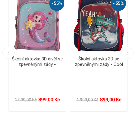
%
- 55%
- 55%
Školní aktovka 3D dívčí se
Školní aktovka 3D se
zpevněnými zády -
zpevněnými zády - Cool
mořská panna
krokodýl
899,00 Kč
899,00 Kč
1 999,00 Kč
1 999,00 Kč