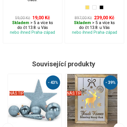
Claus.
19,00 Kč
239,00 Kč
59,00 Kč
897,00 Kč
Skladem
> 5 a více ks
Skladem
> 5 a více ks
do čt 13.8. u Vás
do čt 13.8. u Vás
nebo ihned Praha-západ
nebo ihned Praha-západ
Související produkty
 39%
- 38%
- 58%
NÁŠ TIP
NÁŠ TIP