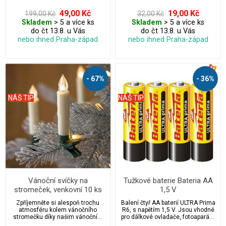
49,00 Kč
19,00 Kč
199,00 Kč
32,00 Kč
Skladem
> 5 a více ks
Skladem
> 5 a více ks
do čt 13.8. u Vás
do čt 13.8. u Vás
nebo ihned Praha-západ
nebo ihned Praha-západ
- 67%
- 36%
NÁŠ TIP
NÁŠ TIP
Vánoční svíčky na
Tužkové baterie Bateria AA
stromeček, venkovní 10 ks
1,5 V
Zpříjemněte si alespoň trochu
Balení čtyř AA baterií ULTRA Prima
atmosféru kolem vánočního
R6, s napětím 1,5 V. Jsou vhodné
stromečku díky našim vánočním
pro dálkové ovladače, fotoaparáty,
svíčkám.
vánoční světelné řetězy, hodiny,