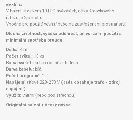
elektřinu.
V balení je celkem 10 LED hvězdiček, délka žárovkového
řetězu je 2,5 metru.
Vhodné pro použití vevnitř nebo na zastřešeném prostranství.
Dlouhá životnost, vysoká odolnost, univerzální použití a
minimální spotřeba proudu.
Délka:
4 m
Počet světel:
10 ks
Barva světel:
multicolor, bílá studená
Barva kabelu:
bílá
Počet programů:
1
Napájení:
síťové 220-250 V
(sada obsahuje trafo - zdroj
napájení)
Využití:
vnitřní (nebo pod střechou)
Originální balení + český návod