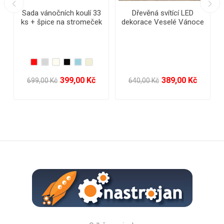
D
Dřevěná svítící LED
Vánoční dřevěná
noce
dekorace Veselé Vánoce
dekorace 14 cm
a Šťastný Nový Rok
Kč
399,00 Kč
49,00 Kč
648,00 Kč
118,00 Kč