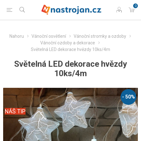
0
Nahoru
Vánoční osvětlení
Vánoční stromky a ozdoby
Vánoční ozdoby a dekorace
Světelná LED dekorace hvězdy 10ks/4m
Světelná LED dekorace hvězdy
10ks/4m
- 50%
NÁŠ TIP