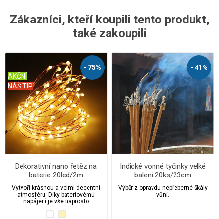
Zákazníci, kteří koupili tento produkt,
také zakoupili
- 75%
- 41%
AKČNÍ
NÁŠ TIP
Dekorativní nano řetěz na
Indické vonné tyčinky velké
baterie 20led/2m
balení 20ks/23cm
Vytvoří krásnou a velmi decentní
Výběr z opravdu nepřeberné škály
atmosféru. Díky bateriovému
vůní.
napájení je vše naprosto
bezpečné a nezávislé.