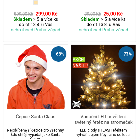
svítilny apod.
299,00 Kč
25,00 Kč
899,00 Kč
39,00 Kč
Skladem
> 5 a více ks
Skladem
> 5 a více ks
do čt 13.8. u Vás
do čt 13.8. u Vás
nebo ihned Praha-západ
nebo ihned Praha-západ
- 68%
- 73%
AKČNÍ
NÁŠ TIP
Čepice Santa Claus
Vánoční LED osvětlení,
světelný řetěz na stromeček
100 ks/10 m s FLASH
Nejoblíbenější čepice pro všechny
LED diody s FLASH efektem
kdo chtějí vypadat jako Santa
vytváří dojem třpytícího se ledu.