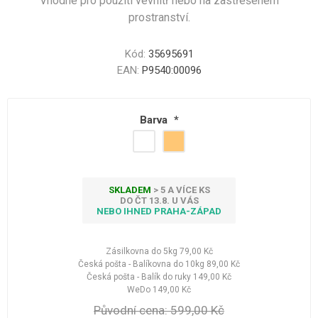
Vhodné pro použití vevnitř nebo na zastřešeném
prostranství.
Kód:
35695691
EAN:
P9540:00096
Barva
*
SKLADEM
> 5 A VÍCE KS
DO ČT 13.8. U VÁS
NEBO IHNED PRAHA-ZÁPAD
Zásilkovna do 5kg
79,00 Kč
Česká pošta - Balíkovna do 10kg
89,00 Kč
Česká pošta - Balík do ruky
149,00 Kč
WeDo
149,00 Kč
Původní cena:
599,00 Kč