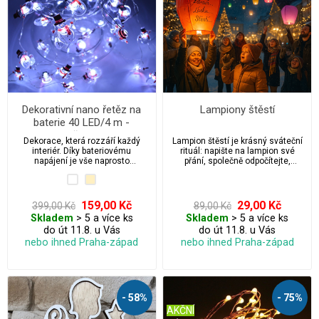
Dekorativní nano řetěz na
Lampiony štěstí
baterie 40 LED/4 m -
sněhulák
Dekorace, která rozzáří každý
Lampion štěstí je krásný sváteční
interiér. Díky bateriovému
rituál: napište na lampion své
napájení je vše naprosto
přání, společně odpočítejte,
bezpečné a nezávislé.
zapalte hořáček a nechte lampion
vystoupat do nočního nebe. Říká
se, že když se vzlet podaří, přání
má šanci se splnit. Je to dojemná
159,00 Kč
29,00 Kč
399,00 Kč
89,00 Kč
společenská chvíle, která rozzáří
Skladem
> 5 a více ks
Skladem
> 5 a více ks
Vánoce, Silvestra, valentýn,
do út 11.8. u Vás
do út 11.8. u Vás
svatby i rodinné oslavy.
nebo ihned Praha-západ
nebo ihned Praha-západ
- 58%
- 75%
AKČNÍ