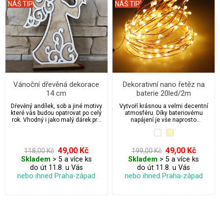
NÁŠ TIP
NÁŠ TIP
Vánoční dřevěná dekorace
Dekorativní nano řetěz na
14 cm
baterie 20led/2m
Dřevěný andílek, sob a jiné motivy
Vytvoří krásnou a velmi decentní
které vás budou opatrovat po celý
atmosféru. Díky bateriovému
rok. Vhodný i jako malý dárek pro
napájení je vše naprosto
vaše nejbližší.
bezpečné a nezávislé.
49,00 Kč
49,00 Kč
118,00 Kč
199,00 Kč
Skladem
> 5 a více ks
Skladem
> 5 a více ks
do út 11.8. u Vás
do út 11.8. u Vás
nebo ihned Praha-západ
nebo ihned Praha-západ