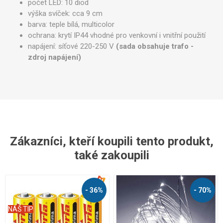
počet LED: 10 diod
výška svíček: cca 9 cm
barva: teple bílá, multicolor
ochrana: krytí IP44 vhodné pro venkovní i vnitřní použití
napájení: síťové 220-250 V
(sada obsahuje trafo -
zdroj napájení)
Zákazníci, kteří koupili tento produkt,
také zakoupili
- 36%
- 70%
NÁŠ TIP