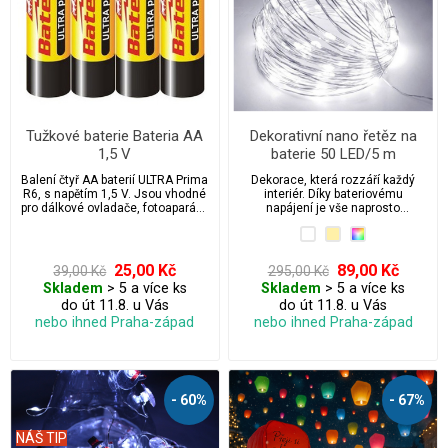
Tužkové baterie Bateria AA
Dekorativní nano řetěz na
1,5 V
baterie 50 LED/5 m
Balení čtyř AA baterií ULTRA Prima
Dekorace, která rozzáří každý
R6, s napětím 1,5 V. Jsou vhodné
interiér. Díky bateriovému
pro dálkové ovladače, fotoaparáty,
napájení je vše naprosto
vánoční světelné řetězy, hodiny,
bezpečné a nezávislé.
svítilny apod.
25,00 Kč
89,00 Kč
39,00 Kč
295,00 Kč
Skladem
> 5 a více ks
Skladem
> 5 a více ks
do út 11.8. u Vás
do út 11.8. u Vás
nebo ihned Praha-západ
nebo ihned Praha-západ
- 60%
- 67%
NÁŠ TIP