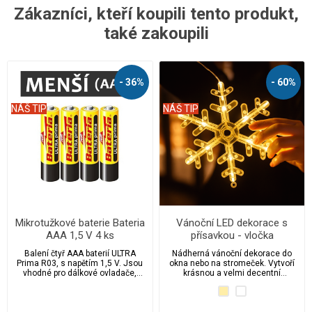
Zákazníci, kteří koupili tento produkt,
také zakoupili
- 36%
- 60%
NÁŠ TIP
NÁŠ TIP
Mikrotužkové baterie Bateria
Vánoční LED dekorace s
AAA 1,5 V 4 ks
přísavkou - vločka
Balení čtyř AAA baterií ULTRA
Nádherná vánoční dekorace do
Prima R03, s napětím 1,5 V. Jsou
okna nebo na stromeček. Vytvoří
vhodné pro dálkové ovladače,
krásnou a velmi decentní
fotoaparáty, vánoční světelné
atmosféru. Na výběr máme z
řetězy, hodiny, svítilny apod.
několika dalších motivů.