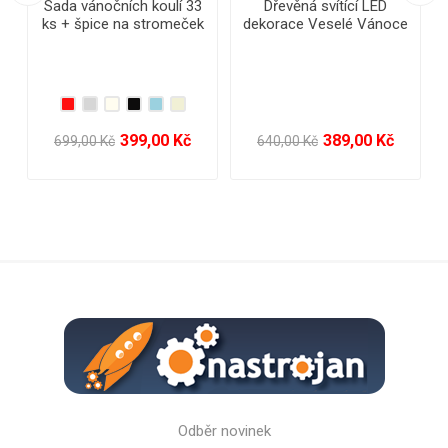
Dřevěná svítící LED
Vánoční dřevěná
e
dekorace Veselé Vánoce
dekorace 14 cm
a Šťastný Nový Rok
399,00 Kč
49,00 Kč
648,00 Kč
118,00 Kč
Odběr novinek