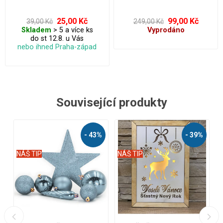
svítilny apod.
okna nebo na strom.
25,00 Kč
99,00 Kč
39,00 Kč
249,00 Kč
Skladem
> 5 a více ks
Vyprodáno
do st 12.8. u Vás
nebo ihned Praha-západ
Související produkty
%
- 38%
- 58%
NÁŠ TIP
NÁŠ TIP
N