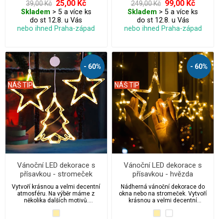
25,00 Kč
99,00 Kč
39,00 Kč
249,00 Kč
Skladem
> 5 a více ks
Skladem
> 5 a více ks
do st 12.8. u Vás
do st 12.8. u Vás
nebo ihned Praha-západ
nebo ihned Praha-západ
- 60%
- 60%
NÁŠ TIP
NÁŠ TIP
Vánoční LED dekorace s
Vánoční LED dekorace s
přísavkou - stromeček
přísavkou - hvězda
Vytvoří krásnou a velmi decentní
Nádherná vánoční dekorace do
atmosféru. Na výběr máme z
okna nebo na stromeček. Vytvoří
několika dalších motivů.
krásnou a velmi decentní
Nádherná vánoční dekorace do
atmosféru. Na výběr máme z
okna nebo na strom.
několika dalších motivů.