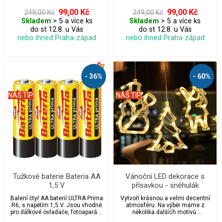
99,00 Kč
99,00 Kč
249,00 Kč
249,00 Kč
Skladem
> 5 a více ks
Skladem
> 5 a více ks
do st 12.8. u Vás
do st 12.8. u Vás
nebo ihned Praha-západ
nebo ihned Praha-západ
- 36%
- 60%
NÁŠ TIP
NÁŠ TIP
Tužkové baterie Bateria AA
Vánoční LED dekorace s
1,5 V
přísavkou - sněhulák
Balení čtyř AA baterií ULTRA Prima
Vytvoří krásnou a velmi decentní
R6, s napětím 1,5 V. Jsou vhodné
atmosféru. Na výběr máme z
pro dálkové ovladače, fotoaparáty,
několika dalších motivů.
vánoční světelné řetězy, hodiny,
Nádherná vánoční dekorace do