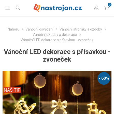
0
Nahoru
Vánoční osvětlení
Vánoční stromky a ozdoby
Vánoční ozdoby a dekorace
Vánoční LED dekorace s přísavkou - zvoneček
Vánoční LED dekorace s přísavkou -
zvoneček
- 60%
NÁŠ TIP