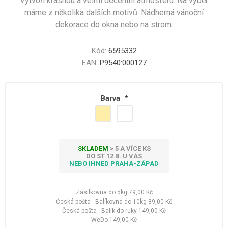
Vytvoří krásnou a velmi decentní atmosféru. Na výběr
máme z několika dalších motivů. Nádherná vánoční
dekorace do okna nebo na strom.
Kód:
6595332
EAN:
P9540:000127
Barva
*
SKLADEM
> 5 A VÍCE KS
DO ST 12.8. U VÁS
NEBO IHNED PRAHA-ZÁPAD
Zásilkovna do 5kg
79,00 Kč
Česká pošta - Balíkovna do 10kg
89,00 Kč
Česká pošta - Balík do ruky
149,00 Kč
WeDo
149,00 Kč