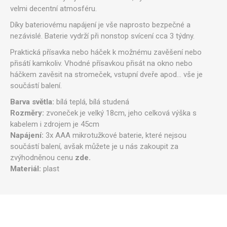
velmi decentní atmosféru.
Díky bateriovému napájení je vše naprosto bezpečné a
nezávislé. Baterie vydrží při nonstop svícení cca 3 týdny.
Praktická přísavka nebo háček k možnému zavěšení nebo
přisátí kamkoliv. Vhodné přísavkou přisát na okno nebo
háčkem zavěsit na stromeček, vstupní dveře apod... vše je
součástí balení.
Barva světla:
bílá teplá, bílá studená
Rozměry:
zvoneček je velký 18cm, jeho celková výška s
kabelem i zdrojem je 45cm
Napájení:
3x AAA mikrotužkové baterie, které nejsou
součástí balení, avšak můžete je u nás zakoupit za
zvýhodněnou cenu
zde.
Materiál:
plast