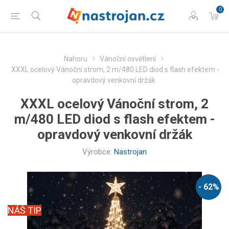
0
Nahoru
Vánoční osvětlení
XXXL ocelový Vánoční strom, 2 m/480 LED diod s flash efektem -
opravdový venkovní držák
XXXL ocelový Vánoční strom, 2
m/480 LED diod s flash efektem -
opravdový venkovní držák
Výrobce:
Nastrojan
- 62%
NÁŠ TIP