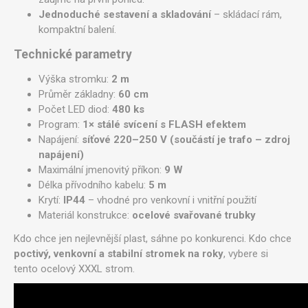
Jednoduché sestavení a skladování
– skládací rám,
kompaktní balení.
Technické parametry
Výška stromku:
2 m
Průměr základny:
60 cm
Počet LED diod:
480 ks
Program:
1× stálé svícení s FLASH efektem
Napájení:
síťové 220–250 V (součástí je trafo – zdroj
napájení)
Maximální jmenovitý příkon:
9 W
Délka přívodního kabelu:
5 m
Krytí:
IP44
– vhodné pro venkovní i vnitřní použití
Materiál konstrukce:
ocelové svařované trubky
Kdo chce jen nejlevnější plast, sáhne po konkurenci. Kdo chce
poctivý, venkovní a stabilní stromek na roky
, vybere si
tento ocelový XXXL strom.