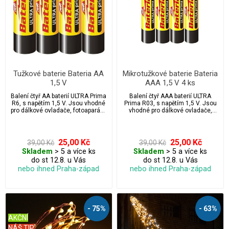
Tužkové baterie Bateria AA
Mikrotužkové baterie Bateria
1,5 V
AAA 1,5 V 4 ks
Balení čtyř AA baterií ULTRA Prima
Balení čtyř AAA baterií ULTRA
R6, s napětím 1,5 V. Jsou vhodné
Prima R03, s napětím 1,5 V. Jsou
pro dálkové ovladače, fotoaparáty,
vhodné pro dálkové ovladače,
vánoční světelné řetězy, hodiny,
fotoaparáty, vánoční světelné
svítilny apod.
řetězy, hodiny, svítilny apod.
25,00 Kč
25,00 Kč
39,00 Kč
39,00 Kč
Skladem
> 5 a více ks
Skladem
> 5 a více ks
do st 12.8. u Vás
do st 12.8. u Vás
nebo ihned Praha-západ
nebo ihned Praha-západ
- 75%
- 63%
AKČNÍ
NÁŠ TIP