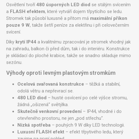
Osvětlení tvoří
480 úsporných LED diod
se stálým svícením
a
FLASH efektem
, které vytváří dojem třpytícího se ledu.
Stromek tak působí luxusně a přitom má
maximální příkon
pouze 9 W
, takže šetří peníze za elektřinu i při celovečerním
svícení.
Díky
krytí IP44
a kvalitnímu zpracování je stromek vhodný jak
na zahradu, balkon či před dům, tak i do interiéru. Konstrukce
je skládací do ploché krabice, takže se snadno skladuje mimo
sezónu.
Výhody oproti levným plastovým stromkům
Ocelová svařovaná konstrukce
– těžká a stabilní,
odolá větru a nepřevrací se.
480 LED diod
– husté osvícení po celé výšce stromu,
žádná „ošizená“ světýlka.
Skutečně venkovní provedení
– IP44, vhodné i do
otevřeného prostoru, ne jen „pod střechu“.
Nízká spotřeba
– pouhých 9 W díky LED technologii.
Luxusní FLASH efekt
– efekt třpytivého ledu, který
zaujme na první pohled.