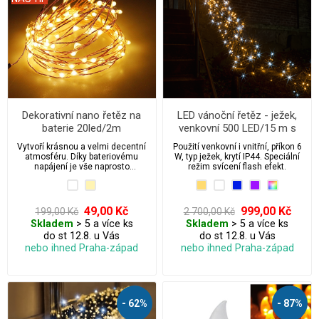
Dekorativní nano řetěz na
LED vánoční řetěz - ježek,
baterie 20led/2m
venkovní 500 LED/15 m s
flash
Vytvoří krásnou a velmi decentní
Použití venkovní i vnitřní, příkon 6
atmosféru. Díky bateriovému
W, typ ježek, krytí IP44. Speciální
napájení je vše naprosto
režim svícení flash efekt.
bezpečné a nezávislé.
49,00 Kč
999,00 Kč
199,00 Kč
2 700,00 Kč
Skladem
> 5 a více ks
Skladem
> 5 a více ks
do st 12.8. u Vás
do st 12.8. u Vás
nebo ihned Praha-západ
nebo ihned Praha-západ
- 62%
- 87%