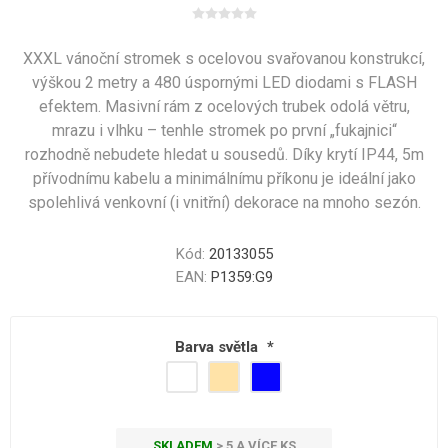
XXXL vánoční stromek s ocelovou svařovanou konstrukcí,
výškou 2 metry a 480 úspornými LED diodami s FLASH
efektem. Masivní rám z ocelových trubek odolá větru,
mrazu i vlhku – tenhle stromek po první „fukajnici“
rozhodně nebudete hledat u sousedů. Díky krytí IP44, 5m
přívodnímu kabelu a minimálnímu příkonu je ideální jako
spolehlivá venkovní (i vnitřní) dekorace na mnoho sezón.
Kód:
20133055
EAN:
P1359:G9
Barva světla
*
SKLADEM
> 5 A VÍCE KS