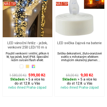
NÁŠ TIP
NÁŠ TIP
LED vánoční řetěz - ježek,
LED svíčka čajová na baterie
venkovní 250 LED/10 m s
flash
Použití venkovní i vnitřní, příkon 6
Svíčka dekorativní, žluto-oranžové
W, typ ježek, krytí IP44. Speciální
světlo s mihotavým efektem
režim svícení flash efekt.
imitujícím skutečný plamen.
Baterie jsou součástí balení.
599,00 Kč
9,00 Kč
1 580,00 Kč
69,00 Kč
Skladem
> 5 a více ks
Skladem
> 5 a více ks
do st 12.8. u Vás
do st 12.8. u Vás
nebo ihned Praha-západ
nebo ihned Praha-západ