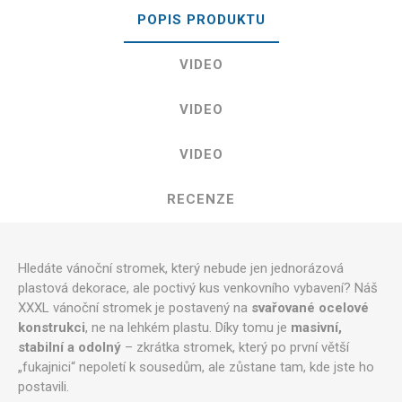
POPIS PRODUKTU
VIDEO
VIDEO
VIDEO
RECENZE
Hledáte vánoční stromek, který nebude jen jednorázová
plastová dekorace, ale poctivý kus venkovního vybavení? Náš
XXXL vánoční stromek je postavený na
svařované ocelové
konstrukci
, ne na lehkém plastu. Díky tomu je
masivní,
stabilní a odolný
– zkrátka stromek, který po první větší
„fukajnici“ nepoletí k sousedům, ale zůstane tam, kde jste ho
postavili.