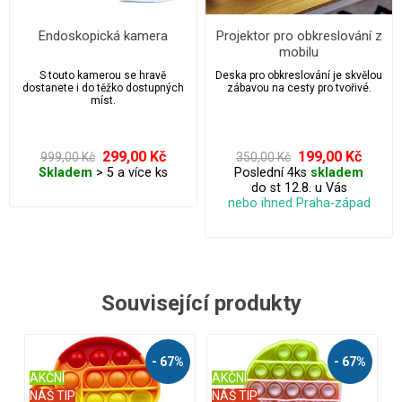
Endoskopická kamera
Projektor pro obkreslování z
mobilu
S touto kamerou se hravě
Deska pro obkreslování je skvělou
dostanete i do těžko dostupných
zábavou na cesty pro tvořivé.
míst.
299,00 Kč
199,00 Kč
999,00 Kč
350,00 Kč
Skladem
> 5 a více ks
Poslední 4ks
skladem
do st 12.8. u Vás
nebo ihned Praha-západ
Související produkty
%
- 54%
- 74%
AKČNÍ
AKČNÍ
A
NÁŠ TIP
NÁŠ TIP
N