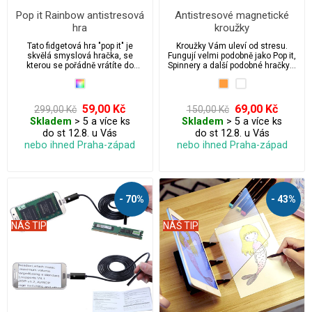
Pop it Rainbow antistresová
Antistresové magnetické
hra
kroužky
Tato fidgetová hra "pop it" je
Kroužky Vám uleví od stresu.
skvělá smyslová hračka, se
Fungují velmi podobně jako Pop it,
kterou se pořádně vrátíte do
Spinnery a další podobné hračky s
dětství. Hračka Pop it je ideální pro
kterými jsme se potkali v
úlevu od stresu a úzkosti, vhodná
minulosti.
pro autisty. Přichytili jste někdy
své děti nebo možná i sebe, když
59,00 Kč
69,00 Kč
299,00 Kč
150,00 Kč
praskají bublinkovou fólií přímo z
Skladem
> 5 a více ks
Skladem
> 5 a více ks
krabice balíčku? Pak si zamilujete
do st 12.8. u Vás
do st 12.8. u Vás
tuto fidgetovou hračku pop it.
„Stačí zmáčknout a vydá to mírný
nebo ihned Praha-západ
nebo ihned Praha-západ
praskavý zvuk. Když poslední
práskne, vyhrál si. Pak to otoč a
začni znovu! Nekonečně
opakovaně použitelné a
omyvatelné.
- 70%
- 43%
NÁŠ TIP
NÁŠ TIP