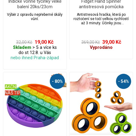
Indické vonné tyčinky velké
Fidget Hand Spinner
balení 20ks/23cm
antistresová pomůcka
Výběr z opravdu nepřeberné škály
Antistresová hračka, která po
vůní.
roztočení se točí velkou rychlostí
až 3 minuty. Účinky jsou
uvolňující a rozptylující od
každodenního stresu.
19,00 Kč
39,00 Kč
32,00 Kč
369,00 Kč
Skladem
> 5 a více ks
Vyprodáno
do st 12.8. u Vás
nebo ihned Praha-západ
- 80%
- 54%
AKČNÍ
NÁŠ TIP