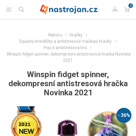
0
Nahoru
Hračky
Squishy knedlíčky a antistresové mačkací hračky
Pop it antistresová hra
Winspin fidget spinner, dekompresní antistresová hračka Novinka
2021
Winspin fidget spinner,
dekompresní antistresová hračka
Novinka 2021
- 36%