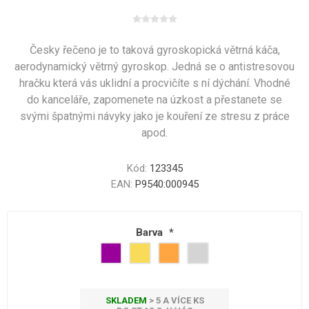
Česky řečeno je to taková gyroskopická větrná káča,
aerodynamický větrný gyroskop. Jedná se o antistresovou
hračku která vás uklidní a procvičíte s ní dýchání. Vhodné
do kanceláře, zapomenete na úzkost a přestanete se
svými špatnými návyky jako je kouření ze stresu z práce
apod.
Kód:
123345
EAN:
P9540:000945
Barva
*
SKLADEM
> 5 A VÍCE KS