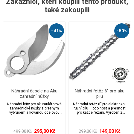
Zákazníci, kteří koupili tento produkt,
také zakoupili
- 41%
- 50%
Náhradní čepele na Aku
Náhradní řetěz 6″ pro aku
zahradní nůžky
pilu
Náhradní břity pro akumulátorové
Náhradní řetěz 6” pro elektrickou
zahradnické nůžky s přesným
ruční pilu – odolnost a přesnost
výbrusem a kovanou ocelovou
pro každé řezání. Vyroben z
konstrukcí. Hlavní čepel s řezným
kvalitní tvrzené oceli, která prošla
obloukem pro maximální účinnost
tepelným zpracováním, což
střihu až do průměru 30 mm. Břity
zaručuje dlouhou životnost,
jsou kalené pro vyšší odolnost
vysokou odolnost proti opotřebení
295,00 Kč
149,00 Kč
499,00 Kč
299,00 Kč
vůči opotřebení a zajišťují hladký
a maximální řezný výkon.