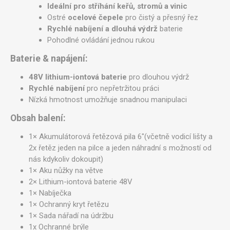
Ideální pro stříhání keřů, stromů a vinic
Ostré
ocelové čepele
pro čistý a přesný řez
Rychlé nabíjení a dlouhá výdrž
baterie
Pohodlné ovládání jednou rukou
Baterie & napájení:
48V lithium-iontová baterie
pro dlouhou výdrž
Rychlé nabíjení
pro nepřetržitou práci
Nízká hmotnost umožňuje snadnou manipulaci
Obsah balení:
1× Akumulátorová řetězová pila 6"(včetně vodicí lišty a
2x řetěz jeden na pilce a jeden náhradní s možností od
nás kdykoliv dokoupit)
1× Aku nůžky na větve
2× Lithium-iontová baterie 48V
1× Nabíječka
1× Ochranný kryt řetězu
1× Sada nářadí na údržbu
1x Ochranné brýle