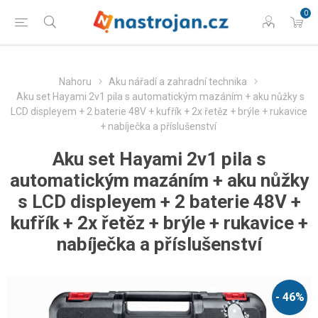
0
Nahoru
Aku nářadí a zahradní technika
Aku set Hayami 2v1 pila s automatickým mazáním + aku nůžky s
LCD displeyem + 2 baterie 48V + kufřík + 2x řetěz + brýle + rukavice
+ nabíječka a příslušenství
Aku set Hayami 2v1 pila s
automatickým mazáním + aku nůžky
s LCD displeyem + 2 baterie 48V +
kufřík + 2x řetěz + brýle + rukavice +
nabíječka a příslušenství
- 46%