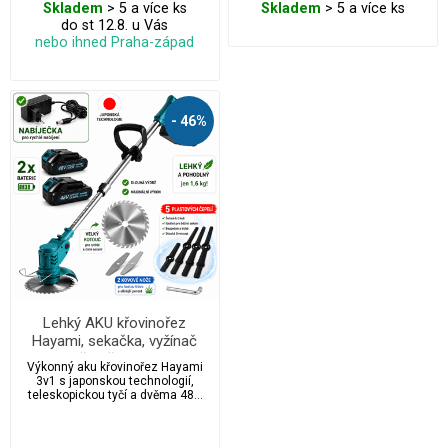
Skladem
> 5 a více ks
Skladem
> 5 a více ks
a čistý řez i u tvrdších větví.
do st 12.8. u Vás
Určeno pro přesnou výměnu,
kompatibilní se standardními
nebo ihned Praha-západ
modely aku nůžek. Ideální pro
profesionální i hobby využití v
zahradnictví.
- 46%
Lehký AKU křovinořez
Hayami, sekačka, vyžínač
3v1 s příslušenstvím - 2x
Výkonný aku křovinořez Hayami
baterie 48V + 5x žací nože +
3v1 s japonskou technologií,
2x žací čepele + 1x kotouč
teleskopickou tyčí a dvěma 48V
bateriemi – ideální pomocník pro
sekání trávy, plevele i
prořezávání, nyní s ultralehkou