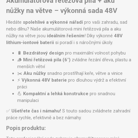
Akumulátorová řetězová pila + aku
nůžky na větve – výkonná sada 48V
Hledáte
spolehlivé a výkonné nářadí
pro vaši zahradu, sad
nebo dílnu? Naše akumulátorová mini řetězová pila a aku
nůžky na větve jsou
ideálním řešením
! Díky výkonné
48V
lithium-iontové baterii
si poradí i s náročnými úkoly.
🔋
Bezdrátový design
pro maximální volnost pohybu
🪵
Mini řetězová pila (6")
zvládne řezání dřeva, plastu a
menších větví
✂️
Aku nůžky
snadno prostříhají keře, větve a vinice
⚡
Výkonná 48V baterie
pro dlouhou výdrž a efektivní
práci
💪
Kompaktní a lehká konstrukce
pro snadnou
manipulaci
✅
Ušetřete čas i námahu!
S touto sadou zvládnete zahradní
práce rychle, efektivně a bez námahy.
Popis produktu: