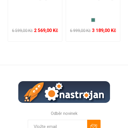
4
nabíječka + kufr + čepele
bez akumulátoru a
a příslušenství
nabíječky
1 159,00 Kč
699,00 Kč
2 599,00 Kč
1 575,00 Kč
Odběr novinek