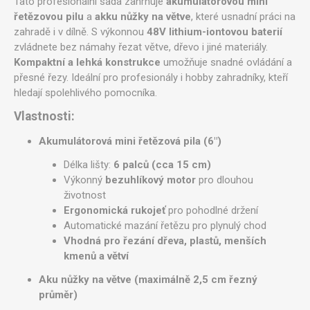
Tato profesionální sada zahrnuje
akumulátorovou mini
řetězovou pilu
a
akku nůžky na větve
, které usnadní práci na
zahradě i v dílně. S výkonnou
48V lithium-iontovou baterií
zvládnete bez námahy řezat větve, dřevo i jiné materiály.
Kompaktní a lehká konstrukce
umožňuje snadné ovládání a
přesné řezy. Ideální pro profesionály i hobby zahradníky, kteří
hledají spolehlivého pomocníka.
Vlastnosti:
Akumulátorová mini řetězová pila (6")
Délka lišty:
6 palců (cca 15 cm)
Výkonný
bezuhlíkový motor
pro dlouhou
životnost
Ergonomická rukojeť
pro pohodlné držení
Automatické mazání řetězu pro plynulý chod
Vhodná pro řezání dřeva, plastů, menších
kmenů a větví
Aku nůžky na větve (maximálně 2,5 cm řezný
průměr)