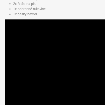
2x řetěz na pilu
1x ochranné rukavice
1x český návod