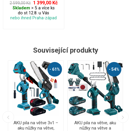
konstrukcí a bohatým
1 399,00 Kč
2 599,00 Kč
příslušenstvím.
Skladem
> 5 a více ks
do st 12.8. u Vás
nebo ihned Praha-západ
Související produkty
%
- 55%
- 56%
AKU zahradní nůžky na
AKU tlaková čistící pistole
větve, keře + 2 baterie +
+ příslušenství + kufr -