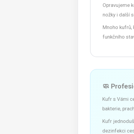
Opravujeme kol
nožky i další
Mnoho kufrů, 
funkčního stav
🧼 Profesi
Kufr s Vámi ce
bakterie, prac
Kufr jednoduše
dezinfekci ce