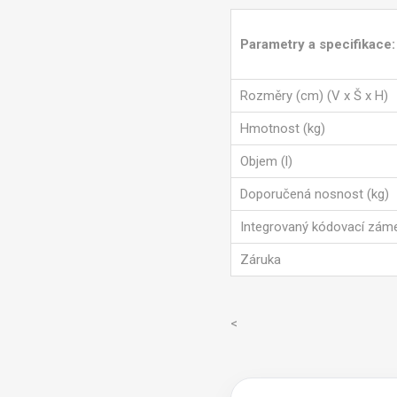
Parametry a specifikace:
Rozměry (cm) (V x Š x H)
Hmotnost (kg)
Objem (l)
Doporučená nosnost (kg)
Integrovaný kódovací zám
Záruka
<