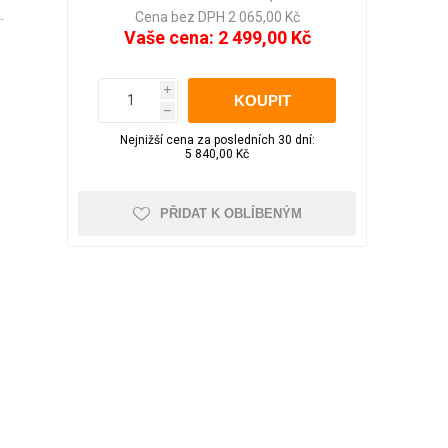
LED pásky
.
Večerní zahrada
Aku nůžky na větve
pro WC
Cena bez DPH 2 065,00 Kč
Obrazy
Vaše cena:
2 499,00 Kč
Sluneční brýle
Školní potřeby
i
h
Foto doplňky a
Nejnižší cena za posledních 30 dní:
Kufry odolné
Kufry dle objemu
příslušenství
5 840,00 Kč
30 - 50 litrů
51 - 80 litrů
PŘIDAT K OBLÍBENÝM
81 - 110 litrů
Zobrazit více
Čepice, beranice
Trička
Pánská
Kufry značkové
Dámská
Cuties and Pals
D&N
MEMBER'S