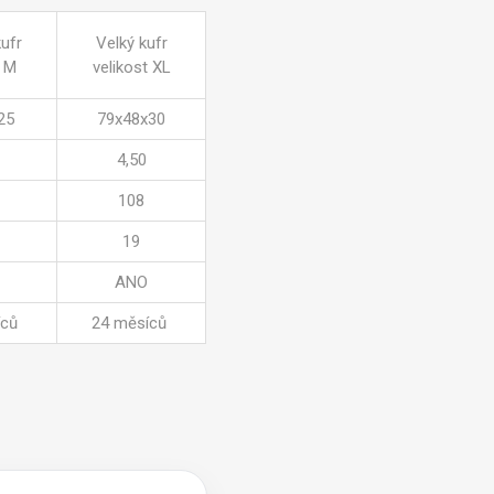
kufr
Velký kufr
t M
velikost XL
25
79x48x30
4,50
108
19
ANO
íců
24 měsíců