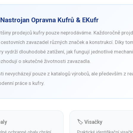
í
Nastrojan Opravna Kufrů
& EKufr
většiny prodejců kufry pouze neprodáváme. Každoročně proj
cestovních zavazadel různých značek a konstrukcí. Díky to
fry vydrží dlouhodobé zatížení, jak fungují jednotlivé mechan
hodují o skutečné životnosti zavazadla.
i nevycházejí pouze z katalogů výrobců, ale především z re
odenní práce s kufry.
baly
🏷️ Visačky
lné ochranné obaly chrání
Praktické identifikační visač