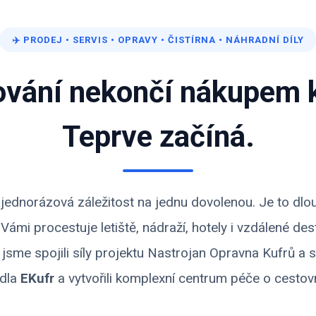
✈️
PRODEJ
•
SERVIS
•
OPRAVY
•
ČISTÍRNA
•
NÁHRADNÍ DÍLY
ování nekončí nákupem k
Teprve začíná.
ní jednorázová záležitost na jednu dovolenou. Je to dl
s Vámi procestuje letiště, nádraží, hotely i vzdálené de
 jsme spojili síly projektu
Nastrojan Opravna Kufrů
a s
dla
EKufr
a vytvořili komplexní centrum péče o cestovn