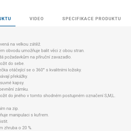
UKTU
VIDEO
SPECIFIKACE PRODUKTU
Legíny
vená na velkou zátěž.
lém obvodu umožňuje balit věci z obou stran.
dá požadavkům na příruční zavazadlo.
ložit do sebe.
čka otáčející se o 360° s kvalitními ložisky.
ávají překážky.
zásuvné kapsy.
upevnění zámku.
vložit do jiného v tomto shodném postupném označení S,M,L.
ím na zip.
ňuje manipulaci s kufrem.
stit.
em zhruba o 20 %.