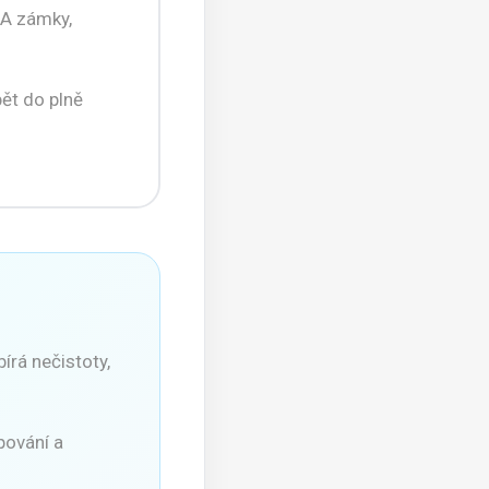
SA zámky,
pět do plně
bírá nečistoty,
pování a