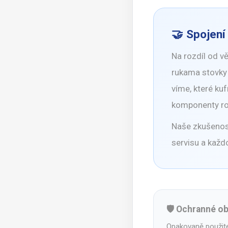
🤝 Spojen
Na rozdíl od 
rukama stovky 
víme, které ku
komponenty roz
Naše zkušenost
servisu a každ
🛡️ Ochranné o
Opakovaně použite