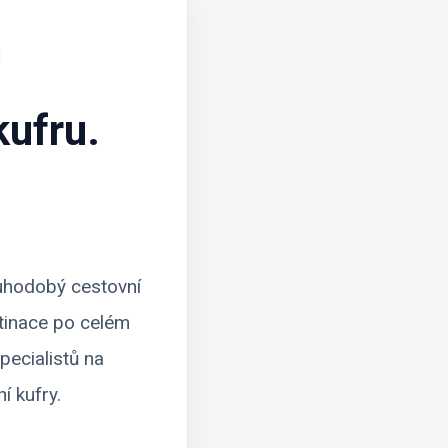
ufru.
ouhodobý cestovní
stinace po celém
pecialistů na
í kufry.