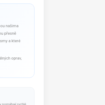
dou našima
mu přesně
ismy a které
álných oprav,
ky pomáhají rychlé