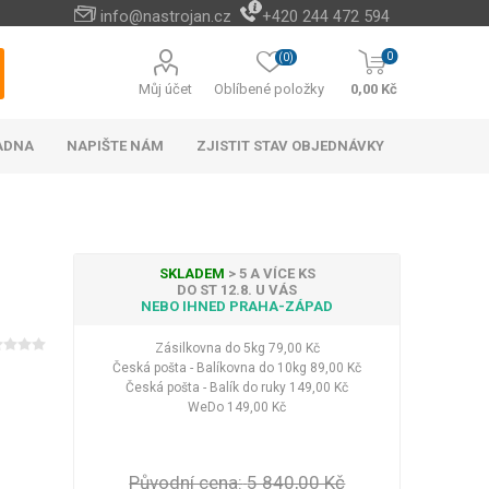
info@nastrojan.cz
+420 244 472 594
0
(0)
Můj účet
Oblíbené položky
0,00 Kč
ADNA
NAPIŠTE NÁM
ZJISTIT STAV OBJEDNÁVKY
SKLADEM
> 5 A VÍCE KS
DO ST 12.8. U VÁS
NEBO IHNED PRAHA-ZÁPAD
Baterie s elektrickým
Cizokrajné potraviny
Cestovní doplňky na
Vánoční stromky a
Naučné a hudební
Peněženky levně
Paměťové karty
Akumulátorové
Náhradní díly
Cestovní vybavení do
Venkovní osvětlení
Bateriové vánoční
Android TV boxy
Kabelky do ruky
Rychlo opravna
Příslušenství a
Among Us
ohřevem vody
kultivátory a
ozdoby
hračky
hotel
náhradní díly k AKU
cestovních kufrů
osvětlení
auta
Zásilkovna do 5kg
79,00 Kč
Hotová jídla
okopávačky (plečky)
nářadí
Česká pošta - Balíkovna do 10kg
89,00 Kč
Vánoční stromky
Nápoje
Česká pošta - Balík do ruky
149,00 Kč
Vánoční stojany
Čaje
WeDo
149,00 Kč
Vánoční ozdoby a
Zobrazit více
dekorace
LED halogeny
LED osvětlení
Zobrazit více
Původní cena:
5 840,00 Kč
Kufry na 4 kolečkách
Dekorace na zeď
Baterie
Elektronické bidety
Kufry odlehčené
Plyšové klíčenky