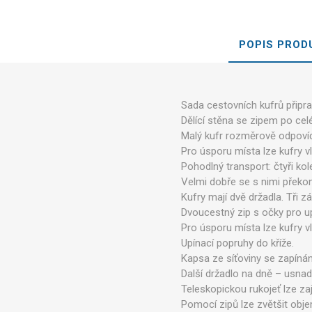
POPIS PROD
Sada cestovních kufrů připra
Dělící stěna se zipem po ce
Malý kufr rozměrově odpoví
Pro úsporu místa lze kufry v
Pohodlný transport: čtyři kole
Velmi dobře se s nimi překon
Kufry mají dvě držadla. Tři 
Dvoucestný zip s očky pro 
Pro úsporu místa lze kufry 
Upínací popruhy do kříže.
Kapsa ze síťoviny se zapínán
Další držadlo na dně – usnad
Teleskopickou rukojeť lze zaji
Pomocí zipů lze zvětšit obj