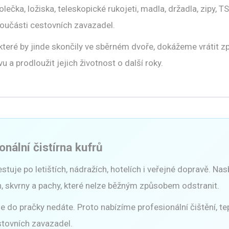
ečka, ložiska, teleskopické rukojeti, madla, držadla, zipy, T
 součásti cestovních zavazadel.
které by jinde skončily ve sběrném dvoře, dokážeme vrátit z
u a prodloužit jejich životnost o další roky.
onální čistírna kufrů
stuje po letištích, nádražích, hotelích i veřejné dopravě. Nas
h, skvrny a pachy, které nelze běžným způsobem odstranit.
 do pračky nedáte. Proto nabízíme profesionální čištění, te
stovních zavazadel.