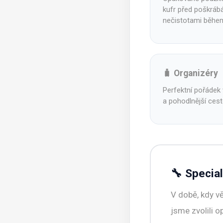
kufr před poškráb
nečistotami během
🧳 Organizéry
Perfektní pořádek v
a pohodlnější cest
🔧 Specia
V době, kdy v
jsme zvolili 