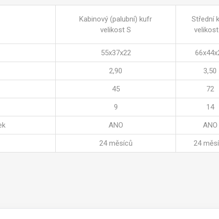
Kabinový (palubní) kufr
Střední 
velikost S
velikos
55x37x22
66x44x
2,90
3,50
45
72
9
14
ek
ANO
ANO
24 měsíců
24 měs