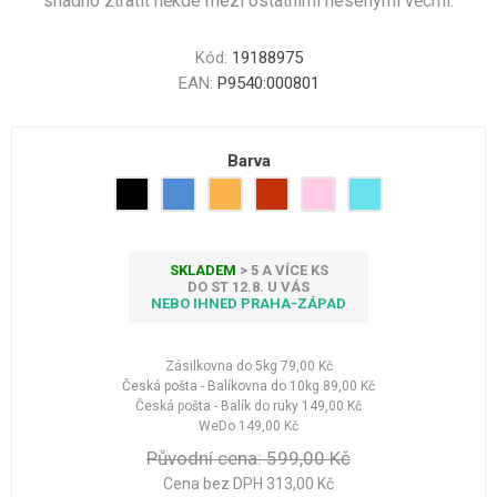
snadno ztratit někde mezi ostatními nesenými věcmi.
Kód:
19188975
EAN:
P9540:000801
Barva
SKLADEM
> 5 A VÍCE KS
DO ST 12.8. U VÁS
NEBO IHNED PRAHA-ZÁPAD
Zásilkovna do 5kg
79,00 Kč
Česká pošta - Balíkovna do 10kg
89,00 Kč
Česká pošta - Balík do ruky
149,00 Kč
WeDo
149,00 Kč
Původní cena:
599,00 Kč
Cena bez DPH 313,00 Kč