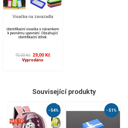
Visačka na zavazadla
Identifikační visačka s náramkem
k pevnému upevnění. Obsahující
identifikační štítek.
29,00 Kč
75,00 Kč
Vyprodáno
Související produkty
- 51%
- 50%
AKČNÍ
NÁŠ TIP