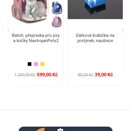
árková krabička na
Kakánkové ponožky
Kožený pr
prstýnek, naušnice
s modrý
39,00 Kč
99,00 Kč
80,00 Kč
199,00 Kč
1 490,00 